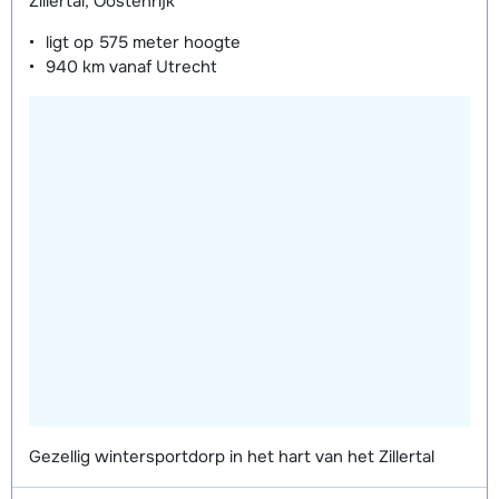
Zillertal, Oostenrijk
ligt op
575 meter
hoogte
Zilver Schoenen (8 dagen)
€ 74,00
940 km
vanaf Utrecht
Bronze Ski's + Schoenen + Stokken
€ 161,00
(8 dagen)
Bronze Ski's + Stokken (8 dagen)
€ 121,00
Bronze Schoenen (8 dagen)
€ 56,00
Gezellig wintersportdorp in het hart van het Zillertal