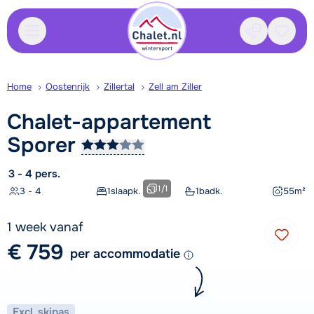
Contact
Bewaa
Home
Oostenrijk
Zillertal
Zell am Ziller
Chalet-appartement
Sporer
3 - 4 pers.
1
/
1
3 - 4
1
slaapk.
1
badk.
55
m²
1 week vanaf
€ 759
per accommodatie
Excl. skipas