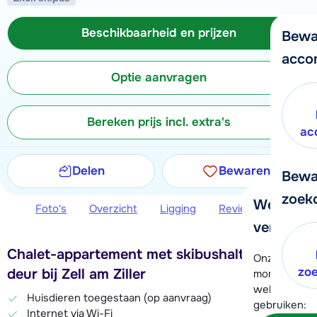
Beschikbaarheid en prijzen
Bewa
acco
Optie aanvragen
Bereken prijs incl. extra's
ac
Delen
Bewaren
Bewa
zoek
We helpe
Foto's
Overzicht
Ligging
Reviews
Beschi
verder!
Chalet-appartement met skibushalte voor de
Onze klanten
zo
deur bij Zell am Ziller
moment hela
wel alvast d
Huisdieren toegestaan (op aanvraag)
gebruiken:
Internet via Wi-Fi