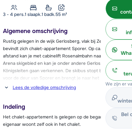
cont
3 - 4 pers.
1
slaapk.
1 badk.
55
m²
Algemene omschrijving
in
Rustig gelegen in de wijk Gerlosberg, vlak bij Zell am Ziller,
bevindt zich chalet-appartement Sporer. Op ca. 9,5 km
What
afstand kan je met cabinelift Rosenalmbahn naar het Zillertal
Arena skigebied en kan je onder andere Gerlos en
Königsleiten gaan verkennen. De skibus stopt bijna direct
ter
voor de deur van Sporer en brengt je naar het skigebied
We zijn er v
toe.
Lees de volledige omschrijving
Het centrum van Zell am Ziller begint op ca. 7,5 km afstand
winte
Indeling
en is voorzien van diverse restaurants, bars, winkels en een
Bel 
supermarkt. Rondom Zell am Ziller zijn meerdere loipes voor
Het chalet-appartement is gelegen op de begane grond. De
langlaufers te vinden en kan je wandelen langs de rivier of
eigenaar woont zelf ook in het chalet.
op één van de wandelpaden.