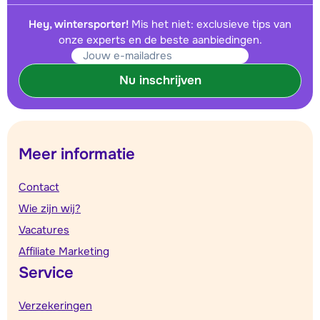
Hey, wintersporter!
Mis het niet: exclusieve tips van
onze experts en de beste aanbiedingen.
Nu inschrijven
Meer informatie
Contact
Wie zijn wij?
Vacatures
Affiliate Marketing
Service
Verzekeringen