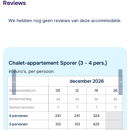
Reviews
7,5 kilometer
Afstand tot piste
We hebben nog geen reviews van deze accommodatie.
9,5 kilometer (via cabinelift)
Afstand tot skilift
9,5 kilometer (Rosenalmbahn)
Afstand tot skibushalte
50 meter
Chalet-appartement Sporer (3 - 4 pers.)
in euro's, per persoon
Bekijk kaart
december 2026
Aankomstdatum
05
12
19
26
Aankomstdag
za
za
za
za
Aantal nachten
7
7
7
7
4 personen
241
241
324
3 personen
313
313
425