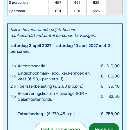
2 personen
457
457
625
1 persoon
891
891
1226
Klik in bovenstaande prijstabel om
aankomstdatum/aantal personen te wijzigen.
zaterdag 3 april 2027 - zaterdag 10 april 2027 met 2
personen:
Toon alle accommodaties in dit gebied
Deze kaart geeft een indicatie van de ligging van onze accommodaties. De
1
x
Accommodatie
€
610,00
exacte locatie kan enigszins afwijken.
Eindschoonmaak, excl. keukenhoek en
1
x
€
80,00
vaat (€ 80,- per verblijf)
2
x
Toeristenbelasting (€ 2,60 p.p.p.n.)
€
36,40
Reserveringskosten + bijdrage SGR +
1
x
€
32,50
Calamiteitenfonds
Totaalbedrag
(€ 379,45 p.p.)
€
758,90
Optie aanvragen
Boek nu