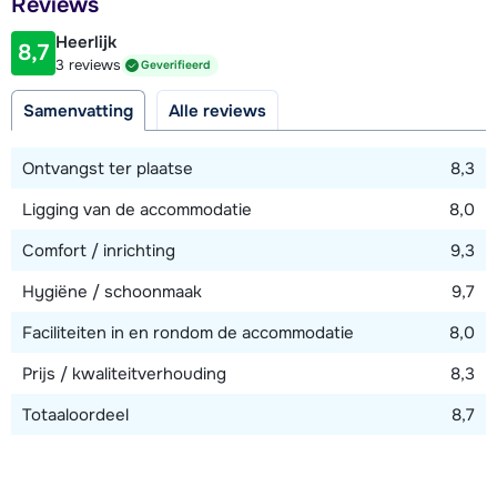
Reviews
80 meter
Heerlijk
8,7
Afstand tot piste
3 reviews
Geverifieerd
150 meter
Samenvatting
Alle reviews
Afstand tot skilift
450 meter
Ontvangst ter plaatse
8,3
Afstand tot skibushalte
Ligging van de accommodatie
8,0
100 meter
Comfort / inrichting
9,3
Hygiëne / schoonmaak
9,7
Bekijk kaart
Faciliteiten in en rondom de accommodatie
8,0
Prijs / kwaliteitverhouding
8,3
Totaaloordeel
8,7