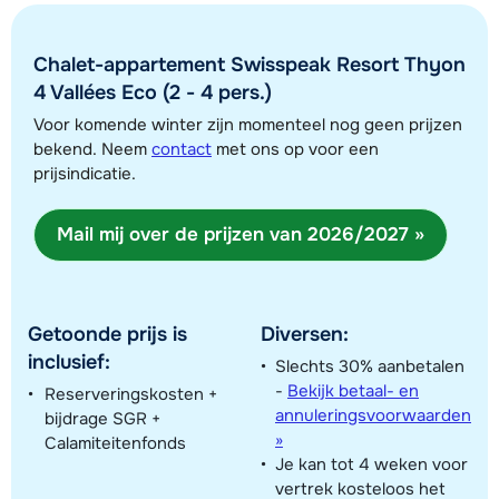
Chalet-appartement Swisspeak Resort Thyon
4 Vallées Eco (2 - 4 pers.)
Voor komende winter zijn momenteel nog geen prijzen
bekend. Neem
contact
met ons op voor een
prijsindicatie.
Toon alle accommodaties in dit gebied
Mail mij over de prijzen van 2026/2027 »
Deze kaart geeft een indicatie van de ligging van onze accommodaties. De
exacte locatie kan enigszins afwijken.
Getoonde prijs is
Diversen:
inclusief:
Slechts 30% aanbetalen
-
Bekijk betaal- en
Reserveringskosten +
annuleringsvoorwaarden
bijdrage SGR +
»
Calamiteitenfonds
Je kan tot 4 weken voor
vertrek kosteloos het