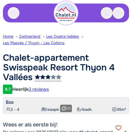
Contact
Bewaa
Home
Zwitserland
Les Quatre Vallées
Les Masses / Thyon - Les Collons
Chalet-appartement
Swisspeak Resort Thyon 4
Vallées
Heerlijk
3 reviews
8,7
Klantwaardering
Eco
1
/
1
2 - 4
1
slaapk.
1
badk.
45
m²
Wees er als eerste bij!