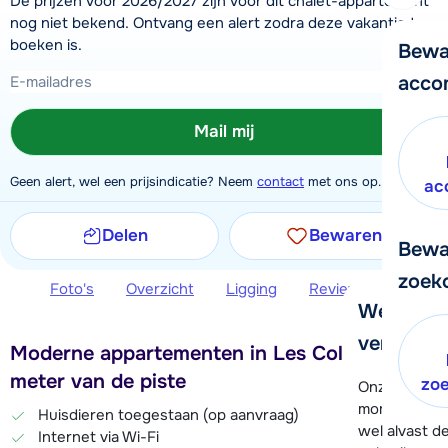
De prijzen voor 2026/2027 zijn voor dit chalet-appartement
nog niet bekend. Ontvang een alert zodra deze vakantie te
boeken is.
Bewa
acco
Mail mij
Geen alert, wel een prijsindicatie? Neem
contact
met ons op.
ac
Delen
Bewaren
Bewa
zoek
Foto's
Overzicht
Ligging
Reviews
Extra 
We helpe
verder!
Moderne appartementen in Les Collons, 150
meter van de piste
zo
Onze klanten
moment hela
Huisdieren toegestaan (op aanvraag)
wel alvast d
Internet via Wi-Fi