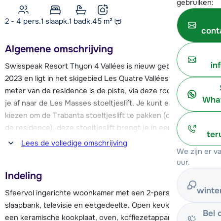
gebruiken:
2 - 4 pers.
1
slaapk.
1 badk.
45
m²
cont
Algemene omschrijving
in
Swisspeak Resort Thyon 4 Vallées is nieuw gebouwd in
2023 en ligt in het skigebied Les Quatre Vallées. Op ca.150
meter van de residence is de piste, via deze rode piste daal
What
je af naar de Les Masses stoeltjeslift. Je kunt er ook voor
kiezen om de Trabanta stoeltjeslift te pakken (ca. 450 m van
de residence), deze stoeltjeslift brengt je in een paar
ter
minuten op 2.100 meter hoogte en geeft je toegang tot het
Lees de volledige omschrijving
We zijn er 
spectaculaire skigebied met maar liefst 412 km piste.
uur.
Indeling
In het centrum van Collons vind je o.a. een supermarkt,
skischool, skiverhuur en een aantal restaurants en bars, het
winte
Sfeervol ingerichte woonkamer met een 2-persoons
centrum is op ca.1 km. In Thyon 2000 (ca. 5 km) kun je
slaapbank, televisie en eetgedeelte. Open keuken met o.a.
Bel 
terecht voor kinderopvang en een overdekt zwembad.
een keramische kookplaat, oven, koffiezetapparaat en een