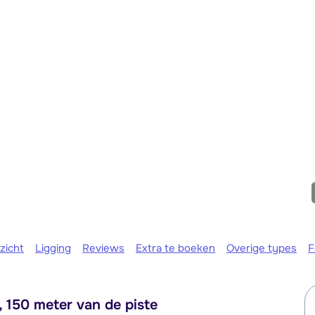
We zijn e
zicht
Ligging
Reviews
Extra te boeken
Overige types
F
 150 meter van de piste