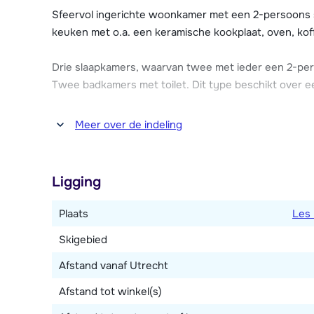
een speelruimte waar de kinderen kunnen spelen. Er 
Sfeervol ingerichte woonkamer met een 2-persoons s
keuken met o.a. een keramische kookplaat, oven, ko
Drie slaapkamers, waarvan twee met ieder een 2-p
Twee badkamers met toilet. Dit type beschikt over e
Meer over de indeling
Ligging
Plaats
Les 
Skigebied
Afstand vanaf Utrecht
Afstand tot winkel(s)