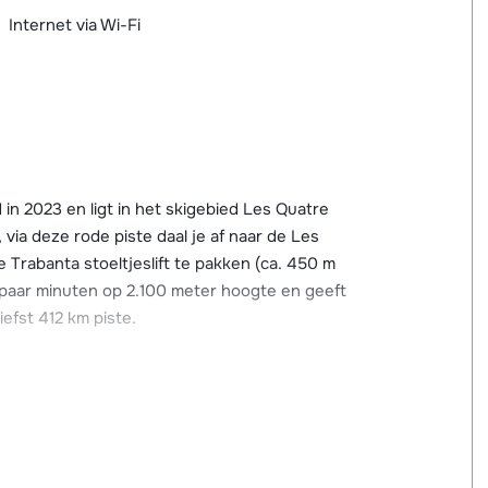
Internet via Wi-Fi
n 2023 en ligt in het skigebied Les Quatre
 via deze rode piste daal je af naar de Les
e Trabanta stoeltjeslift te pakken (ca. 450 m
en paar minuten op 2.100 meter hoogte en geeft
iefst 412 km piste.
t, skischool, skiverhuur en een aantal
yon 2000 (ca. 5 km) kun je terecht voor
restaurant en een fitnessruimte. Er is ook