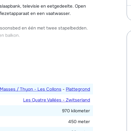
is een lift aanwezig in het gebouw.
laapbank, televisie en eetgedeelte. Open
ffiezetapparaat en een vaatwasser.
ersoonsbed en één met twee stapelbedden.
en balkon.
Masses / Thyon - Les Collons
-
Plattegrond
Les Quatre Vallées - Zwitserland
970 kilometer
450 meter