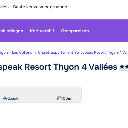
vies
Beste keuze voor groepen
nbiedingen
Kort verblijf
Groepsreizen
hyon - Les Collons
Chalet-appartement Swisspeak Resort Thyon 4 Val
speak Resort Thyon 4
Vallées
Onze klan
gesloten.
gebruiken
Be
2
badk.
100
m²