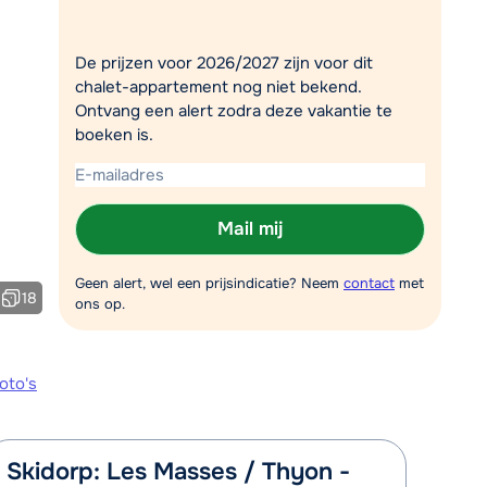
Plan een terugbelverzoek
De prijzen voor 2026/2027 zijn voor dit
r vandaag om 09:00 uur.
chalet-appartement nog niet bekend.
Chat met wintersportspecialist
Ontvang een alert zodra deze vakantie te
boeken is.
Bel ons via 0348 - 43 46 49
Mail mij
Geen alert, wel een prijsindicatie? Neem
contact
met
18
ons op.
oto's
Skidorp: Les Masses / Thyon -