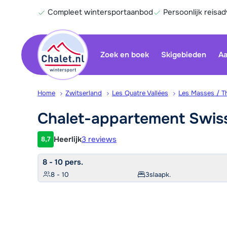
Compleet wintersportaanbod
Persoonlijk reisad
Zoek en boek
Skigebieden
Aa
Home
Zwitserland
Les Quatre Vallées
Les Masses / T
Chalet-appartement Swis
Heerlijk
3 reviews
8,7
Klantwaardering
8 - 10 pers.
8 - 10
3
slaapk.