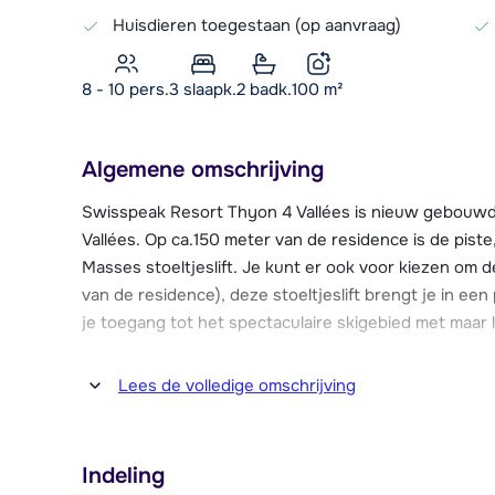
Huisdieren toegestaan (op aanvraag)
8 - 10 pers.
3
slaapk.
2 badk.
100
m²
Algemene omschrijving
Swisspeak Resort Thyon 4 Vallées is nieuw gebouwd i
Vallées. Op ca.150 meter van de residence is de piste,
Masses stoeltjeslift. Je kunt er ook voor kiezen om d
van de residence), deze stoeltjeslift brengt je in e
je toegang tot het spectaculaire skigebied met maar l
In het centrum van Collons vind je o.a. een supermark
Lees de volledige omschrijving
restaurants en bars, het centrum is op ca.1 km. In Th
kinderopvang en een overdekt zwembad.
Indeling
Swisspeak Resort Thyon 4 Vallées beschikt over een 