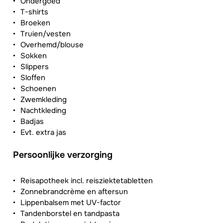
Ondergoed
T-shirts
Broeken
Truien/vesten
Overhemd/blouse
Sokken
Slippers
Sloffen
Schoenen
Zwemkleding
Nachtkleding
Badjas
Evt. extra jas
Persoonlijke verzorging
Reisapotheek incl. reisziektetabletten
Zonnebrandcrème en aftersun
Lippenbalsem met UV-factor
Tandenborstel en tandpasta