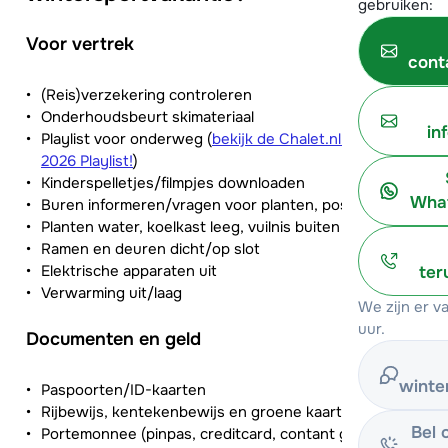
gebruiken:
Voor vertrek
cont
(Reis)verzekering controleren
Onderhoudsbeurt skimateriaal
in
Playlist voor onderweg (
bekijk de Chalet.nl Après-ski
2026 Playlist!
)
Kinderspelletjes/filmpjes downloaden
What
Buren informeren/vragen voor planten, post, vuilnis
Planten water, koelkast leeg, vuilnis buiten
Ramen en deuren dicht/op slot
Elektrische apparaten uit
ter
Verwarming uit/laag
We zijn er 
uur.
Documenten en geld
winte
Paspoorten/ID-kaarten
Rijbewijs, kentekenbewijs en groene kaart
Bel 
Portemonnee (pinpas, creditcard, contant geld)