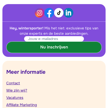
Hey, wintersporter!
Mis het niet: exclusieve tips van
onze experts en de beste aanbiedingen.
Nu inschrijven
Meer informatie
Contact
Wie zijn wij?
Vacatures
Affiliate Marketing