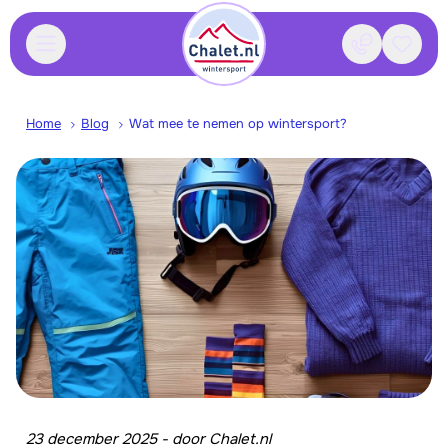
Contact
Bewaa
Home
Blog
Wat mee te nemen op wintersport?
23 december 2025
-
door
Chalet.nl