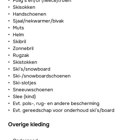
Pully’s en/of (fleece)truien
Skisokken
Handschoenen
Sjaal/nekwarmer/bivak
Muts
Helm
Skibril
Zonnebril
Rugzak
Skistokken
Ski’s/snowboard
Ski-/snowboardschoenen
Ski-slotjes
Sneeuwschoenen
Slee (kind)
Evt. pols-, rug- en andere bescherming
Evt. gereedschap voor onderhoud ski’s/board
Overige kleding