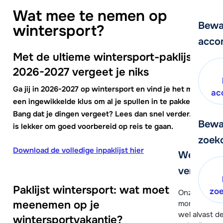
Wat mee te nemen op
Bewa
wintersport?
acco
Met de ultieme wintersport-paklijst
2026-2027 vergeet je niks
Ga jij in 2026-2027 op wintersport en vind je het maar
ac
een ingewikkelde klus om al je spullen in te pakken?
Bang dat je dingen vergeet? Lees dan snel verder. Het
Bewa
is lekker om goed voorbereid op reis te gaan.
zoek
Download de volledige inpaklijst hier
We helpe
verder!
Paklijst wintersport: wat moet je
zo
Onze klanten
meenemen op je
moment hela
wel alvast d
wintersportvakantie?