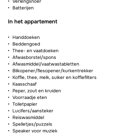
Verlengsnoer
Batterijen
In het appartement
Handdoeken
Beddengoed
Thee- en vaatdoeken
Afwasborstel/spons
Afwasmiddel/vaatwastabletten
Blikopener/flesopener/kurkentrekker
Koffie, thee, melk, suiker en koffiefilters
Kaasschaaf
Peper, zout en kruiden
Voorraadje eten
Toiletpapier
Lucifers/aansteker
Reiswasmiddel
Spelletjes/puzzels
Speaker voor muziek