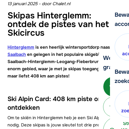
13 januari 2025
-
door
Chalet.nl
Skipas Hinterglemm:
Bewa
ontdek de pistes van het
acco
Skicircus
Hinterglemm
is een heerlijk wintersportdorp naast
ac
Saalbach
en gelegen in het populaire skigebied
We helpe
Saalbach-Hinterglemm-Leogang-Fieberbrunn. Een
graag ver
enorm gebied, waar je met je skipas toegang hebt tot
Bewa
maar liefst 408 km aan pistes!
zoek
Bel o
- 
Ski Alpin Card: 408 km piste om te
P
ontdekken
terug
zo
Om te skiën in Hinterglemm heb je een Ski Alpin Card
St
nodig. Deze skipas is jouw sleutel tot drie premium