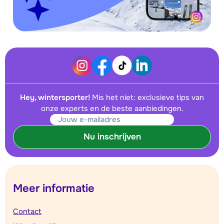
Hey, wintersporter!
Mis het niet: exclusieve tips van
onze experts en de beste aanbiedingen.
Nu inschrijven
Meer informatie
Contact