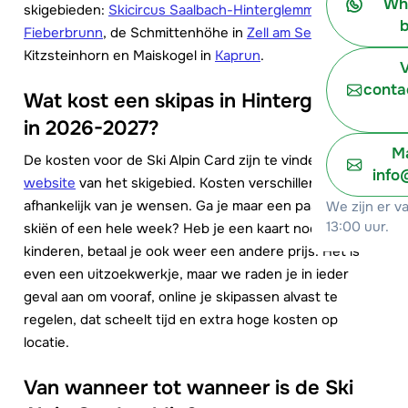
Wh
skigebieden:
Skicircus Saalbach-Hinterglemm-Leogang-
b
Fieberbrunn
, de Schmittenhöhe in
Zell am See
en de
Kitzsteinhorn en Maiskogel in
Kaprun
.
V
conta
Wat kost een skipas in Hinterglemm
in 2026-2027?
Ma
De kosten voor de Ski Alpin Card zijn te vinden op de
info
website
van het skigebied. Kosten verschillen
afhankelijk van je wensen. Ga je maar een paar dagen
We zijn er v
13:00 uur.
skiën of een hele week? Heb je een kaart nodig voor
kinderen, betaal je ook weer een andere prijs. Het is
even een uitzoekwerkje, maar we raden je in ieder
geval aan om vooraf, online je skipassen alvast te
regelen, dat scheelt tijd en extra hoge kosten op
locatie.
Van wanneer tot wanneer is de Ski