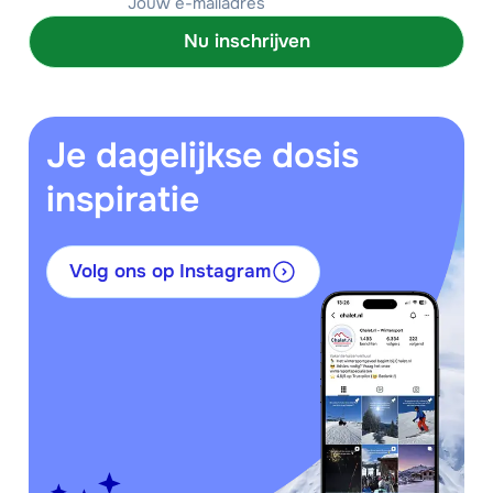
Nu inschrijven
Je dagelijkse dosis
inspiratie
Volg ons op Instagram