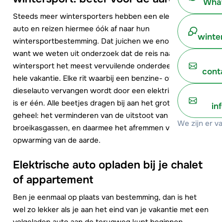
What
Steeds meer wintersporters hebben een elektrische
auto en reizen hiermee óók af naar hun
winte
wintersportbestemming. Dat juichen we enorm toe,
want we weten uit onderzoek dat de reis naar de
wintersport het meest vervuilende onderdeel is van de
cont
hele vakantie. Elke rit waarbij een benzine- of
dieselauto vervangen wordt door een elektrische auto
is er één. Alle beetjes dragen bij aan het grotere
in
geheel: het verminderen van de uitstoot van
We zijn er v
broeikasgassen, en daarmee het afremmen van de
opwarming van de aarde.
Elektrische auto opladen bij je chalet
of appartement
Ben je eenmaal op plaats van bestemming, dan is het
wel zo lekker als je aan het eind van je vakantie met een
volgeladen auto aan de terugweg kunt beginnen.