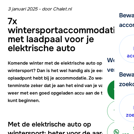
3 januari 2025
-
door
Chalet.nl
Bewa
7x
acco
wintersportaccommodaties
met laadpaal voor je
elektrische auto
ac
We helpe
Komende winter met de elektrische auto op
verder!
wintersport? Dan is het wel handig als je een
Bewa
oplaadpunt hebt bij je accommodatie. Zo weet je
zoek
tenminste zeker dat je aan het eind van je vakantie ook
Bel 
weer met een goed opgeladen accu aan de terugreis
kunt beginnen.
ter
zo
Met de elektrische auto op
wintersport: beter voor de aarde