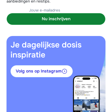
aanbiedingen en reistips.
Nu inschrijven
Je dagelijkse dosis
inspiratie
Volg ons op Instagram