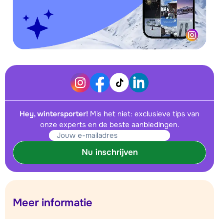
Hey, wintersporter!
Mis het niet: exclusieve tips van
onze experts en de beste aanbiedingen.
Nu inschrijven
Meer informatie