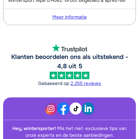
Wintersport Alpe d'Huez: Groot skigebied & après-ski
Meer informatie
Klanten beoordelen ons als uitstekend -
4,8 uit 5
Gebaseerd op
2.255 reviews
Hey, wintersporter!
Mis het niet: exclusieve tips van
onze experts en de beste aanbiedingen.