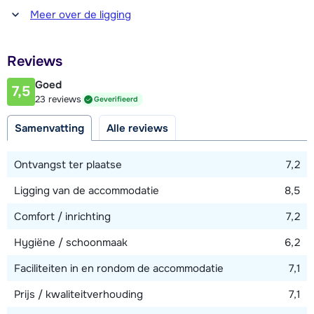
Afstand tot winkel(s)
Meer over de ligging
500 meter
Afstand tot restaurant of bar
Reviews
500 - 700 meter
Goed
7,5
Afstand tot piste
23 reviews
Geverifieerd
25 - 50 meter
Samenvatting
Alle reviews
Afstand tot skilift
400 meter
Ontvangst ter plaatse
7,2
Afstand tot skibushalte
Ligging van de accommodatie
8,5
50 meter
Comfort / inrichting
7,2
Hygiëne / schoonmaak
6,2
Bekijk kaart
Faciliteiten in en rondom de accommodatie
7,1
Prijs / kwaliteitverhouding
7,1