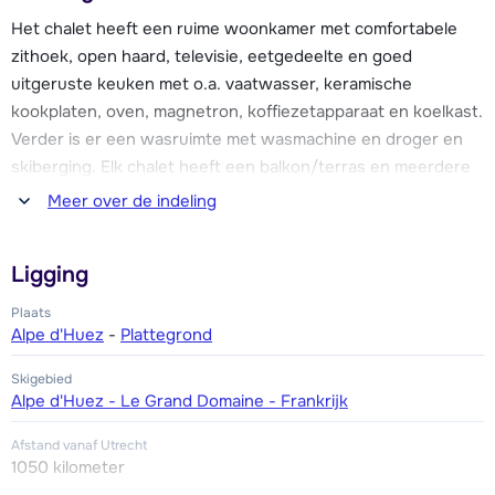
Het chalet heeft een ruime woonkamer met comfortabele
De chalets de l'Altiport liggen iets boven het dorp, de
zithoek, open haard, televisie, eetgedeelte en goed
groene piste die naar het dorp toegaat (Altiport), loopt door
uitgeruste keuken met o.a. vaatwasser, keramische
het parkje heen en is ook goed te doen voor de beginners.
kookplaten, oven, magnetron, koffiezetapparaat en koelkast.
Zo zijn de liften en de skischool ook voor hen gemakkelijk en
Verder is er een wasruimte met wasmachine en droger en
snel bereikbaar! De gratis skibus stopt aan het begin van het
skiberging. Elk chalet heeft een balkon/terras en meerdere
park.
parkeerplaatsen direct bij het chalet.
Meer over de indeling
Vijf slaapkamers met ieder een 2-persoonsbed of twee 1-
Ligging
persoonsbedden. Verder een cabine (=kleine slaapkamer
zonder raam) met twee 1-persoonsbedden. Vijf badkamers,
Plaats
ieder met bad of douche. Vier toiletten.
Alpe d'Huez
-
Plattegrond
Skigebied
Doordat dit type chalets particulier bezit is, kunnen er kleine
Alpe d'Huez - Le Grand Domaine - Frankrijk
afwijkingen in de omschrijving voorkomen.
Afstand vanaf Utrecht
1050 kilometer