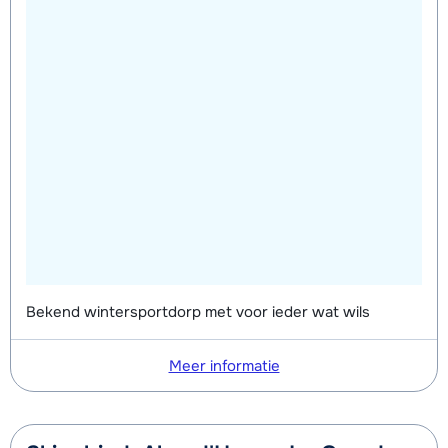
dagen)
van week
van week
Mini Kid Schoenen (8 dagen)
afhankelijk
van week
Bekend wintersportdorp met voor ieder wat wils
Meer informatie