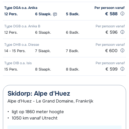
dagen)
van week
Stokken (8 dagen)
van week
Type DGA o.a. Anika
Boots (8 dagen)
Per persoon
van week
vanaf
€ 588
12
Pers.
6
Slaapk.
5
Badk.
Goud (Sensation) Ski's + Schoenen
afhankelijk
Kampioen (Champion) Schoenen (8
afhankelijk
Zilver (Evolution) Snowboard (8
afhankelijk
Type DGB o.a. Anika B
+ Stokken (8 dagen)
Per persoon
van week
vanaf
dagen)
van week
dagen)
van week
€ 596
12
Pers.
6
Slaapk.
6
Badk.
Goud (Sensation) Ski's + Stokken (8
afhankelijk
Toekomst (Espoir) Ski's + Schoenen
afhankelijk
Zilver (Evolution) Boots (8 dagen)
afhankelijk
Type DHB o.a. Diesse
Per persoon
vanaf
dagen)
van week
+ Stokken (8 dagen)
van week
van week
€ 600
14 - 15
Pers.
7
Slaapk.
7
Badk.
Goud (Sensation) Schoenen (8
afhankelijk
Toekomst (Espoir) Ski's + Stokken (8
afhankelijk
Type DIB o.a. Isis
Per persoon
vanaf
dagen)
van week
€ 599
dagen)
van week
15
Pers.
8
Slaapk.
8
Badk.
Zilver (Evolution) Ski's + Schoenen +
afhankelijk
Toekomst (Espoir) Schoenen (8
afhankelijk
Stokken (8 dagen)
van week
dagen)
van week
Skidorp: Alpe d'Huez
Zilver (Evolution) Ski's + Stokken (8
Alpe d'Huez - Le Grand Domaine, Frankrijk
afhankelijk
Mini Kid Ski's + Stokken + Schoenen
afhankelijk
dagen)
van week
(8 dagen)
van week
ligt op
1860 meter
hoogte
1050 km
vanaf Utrecht
Zilver (Evolution) Schoenen (8
afhankelijk
Mini Kid Ski's + Stokken (8 dagen)
afhankelijk