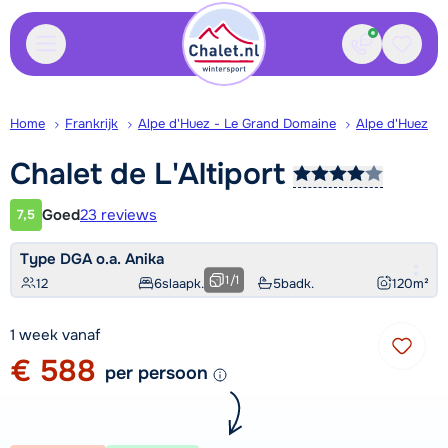
Contact
Bewaa
Home
Frankrijk
Alpe d'Huez - Le Grand Domaine
Alpe d'Huez
Chalet de
L'Altiport
Goed
23 reviews
7,5
Klantwaardering
Type DGA o.a. Anika
1
/
1
12
6
slaapk.
5
badk.
120
m²
1 week vanaf
€ 588
per persoon