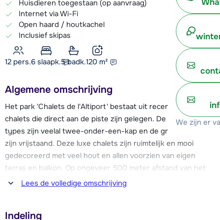
What
Huisdieren toegestaan (op aanvraag)
Internet via Wi-Fi
Open haard / houtkachel
Inclusief skipas
winte
12 pers.
6
slaapk.
5 badk.
120
m²
cont
Algemene omschrijving
in
Het park 'Chalets de l'Altiport' bestaat uit recent gebouwde
chalets die direct aan de piste zijn gelegen. De kleinere
We zijn er v
types zijn veelal twee-onder-een-kap en de grotere types
zijn vrijstaand. Deze luxe chalets zijn ruimtelijk en mooi
gedecoreerd met veel hout en allen voorzien van eigen
terras en balkon. Op ongeveer 500 meter afstand van het
Bergers winkelcentrum, via de piste is dit nog iets korter. In
Lees de volledige omschrijving
dit winkelcentrum zijn onder andere diverse restaurants,
een supermarkt, barretjes met terras, skiverhuur en de
Indeling
skischool (ESF) te vinden.