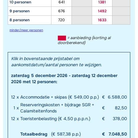
10 personen
641
1381
9 personen
676
1492
8 personen
720
1633
minder/meer personen
= aanbieding (korting al
doorberekend)
Klik in bovenstaande prijstabel om
aankomstdatum/aantal personen te wijzigen.
zaterdag 5 december 2026 - zaterdag 12 december
2026 met 12 personen:
12
x
Accommodatie + skipas (€ 549,00 p.p.)
€
6.588,00
Reserveringskosten + bijdrage SGR +
1
x
€
82,50
Calamiteitenfonds
12
x
Toeristenbelasting (€ 4,50 p.p.p.n.)
€
378,00
Totaalbedrag
(€ 587,38 p.p.)
€
7.048,50