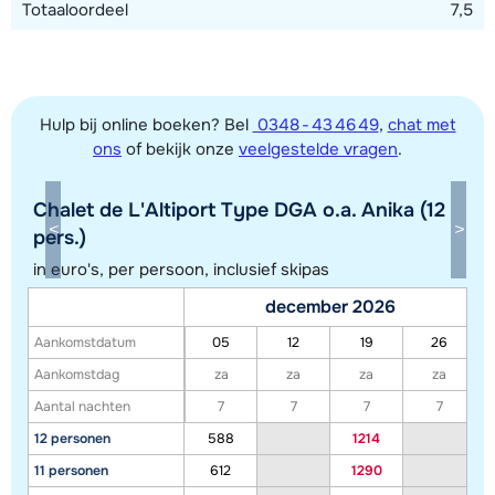
Totaaloordeel
7,5
Hulp bij online boeken? Bel
0348 - 43 46 49
,
chat met
ons
of bekijk onze
veelgestelde vragen
.
Chalet de L'Altiport Type DGA o.a. Anika (12
pers.)
in euro's, per persoon, inclusief skipas
Toon alle accommodaties in dit gebied
december 2026
Deze kaart geeft een indicatie van de ligging van onze accommodaties. De
Aankomstdatum
05
12
19
26
exacte locatie kan enigszins afwijken.
Aankomstdag
za
za
za
za
Aantal nachten
7
7
7
7
12 personen
588
1214
11 personen
612
1290