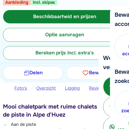
Aanbieding
Incl. skipas
Bewa
Beschikbaarheid en prijzen
acco
Optie aanvragen
Bereken prijs incl. extra's
ac
We helpe
verder!
Bewa
Delen
Bewaren
zoek
Bel 
Foto's
Overzicht
Ligging
Reviews
Beschi
Mooi chaletpark met ruime chalets direct aan
ter
zo
de piste in Alpe d'Huez
Aan de piste