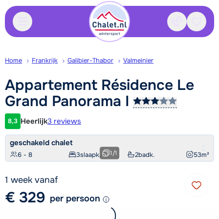
Contact
Bewaa
Home
Frankrijk
Galibier-Thabor
Valmeinier
Appartement Résidence Le
Grand Panorama
I
Heerlijk
3 reviews
8,3
Klantwaardering
geschakeld chalet
1
/
1
6 - 8
3
slaapk.
2
badk.
53
m²
1 week vanaf
€ 329
per persoon