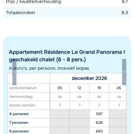
Prijs / kwaliteitverhouding
8,7
Totaaloordeel
8,3
Appartement Résidence Le Grand Panorama I
geschakeld chalet (6 - 8 pers.)
in euro's, per persoon, inclusief skipas
december 2026
Aankomstdatum
05
12
19
26
Toon alle accommodaties in dit gebied
Aankomstdag
za
za
za
za
Deze kaart geeft een indicatie van de ligging van onze accommodaties. De
Aantal nachten
7
7
7
7
exacte locatie kan enigszins afwijken.
8 personen
587
7 personen
628
6 personen
683