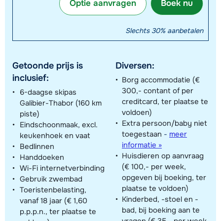
Optie aanvragen
Boek nu
Slechts 30% aanbetalen
Getoonde prijs is
Diversen:
inclusief:
Borg accommodatie (€
300,- contant of per
6-daagse skipas
creditcard, ter plaatse te
Galibier-Thabor (160 km
voldoen)
piste)
Extra persoon/baby niet
Eindschoonmaak, excl.
toegestaan
-
meer
keukenhoek en vaat
informatie »
Bedlinnen
Huisdieren op aanvraag
Handdoeken
(€ 100,- per week,
Wi-Fi internetverbinding
opgeven bij boeking, ter
Gebruik zwembad
plaatse te voldoen)
Toeristenbelasting,
Kinderbed, -stoel en -
vanaf 18 jaar (€ 1,60
bad, bij boeking aan te
p.p.p.n., ter plaatse te
vragen (€ 35,- per week,