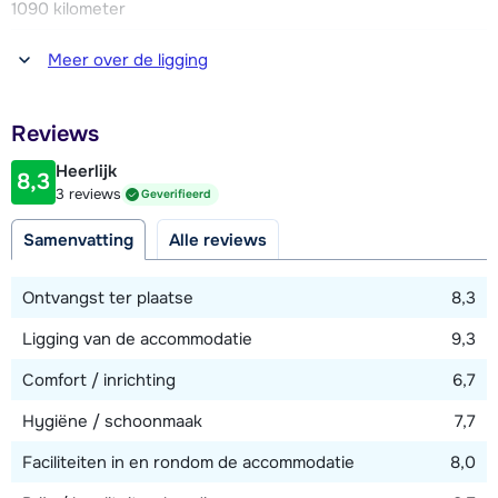
uiterlijk één week voor aankomst via de résidence
1090 kilometer
aanbevolen).
Afstand tot winkel(s)
Meer over de ligging
800 meter
Afstand tot restaurant of bar
Reviews
500 meter
Heerlijk
8,3
Afstand tot piste
3 reviews
Geverifieerd
200 meter
Samenvatting
Alle reviews
Afstand tot skilift
800 meter
Ontvangst ter plaatse
8,3
Afstand tot skibushalte
Ligging van de accommodatie
9,3
100 meter
Comfort / inrichting
6,7
Hygiëne / schoonmaak
7,7
Bekijk kaart
Faciliteiten in en rondom de accommodatie
8,0