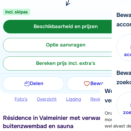
Incl. skipas
Bewa
acco
Beschikbaarheid en prijzen
Optie aanvragen
ac
Bereken prijs incl. extra's
Bewa
zoek
Delen
Bewaren
We helpe
Foto's
Overzicht
Ligging
Reviews
Beschi
verder!
zo
Onze klanten
Résidence in Valmeinier met verwarmd
moment hela
buitenzwembad en sauna
wel alvast d