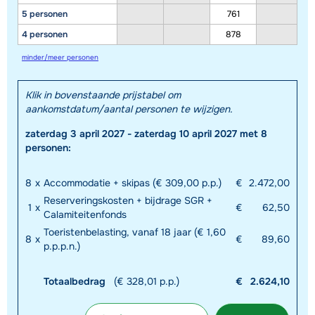
5 personen
761
4 personen
878
minder/meer personen
Klik in bovenstaande prijstabel om
aankomstdatum/aantal personen te wijzigen.
zaterdag 3 april 2027 - zaterdag 10 april 2027 met 8
personen:
8
x
Accommodatie + skipas (€ 309,00 p.p.)
€
2.472,00
Reserveringskosten + bijdrage SGR +
1
x
€
62,50
Calamiteitenfonds
Toeristenbelasting, vanaf 18 jaar (€ 1,60
8
x
€
89,60
p.p.p.n.)
Totaalbedrag
(€ 328,01 p.p.)
€
2.624,10