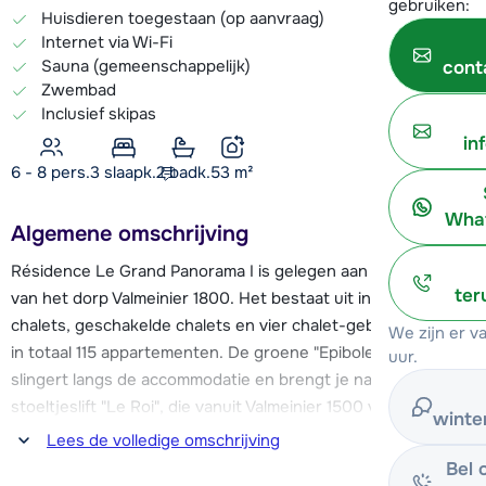
gebruiken:
Huisdieren toegestaan (op aanvraag)
Internet via Wi-Fi
Sauna (gemeenschappelijk)
cont
Zwembad
Inclusief skipas
in
6 - 8 pers.
3
slaapk.
2 badk.
53
m²
What
Algemene omschrijving
Résidence Le Grand Panorama I is gelegen aan het begin
ter
van het dorp Valmeinier 1800. Het bestaat uit individuele
chalets, geschakelde chalets en vier chalet-gebouwen met
We zijn er 
in totaal 115 appartementen. De groene "Epiboles" piste
uur.
slingert langs de accommodatie en brengt je naar de
stoeltjeslift "Le Roi", die vanuit Valmeinier 1500 vertrekt. Hier
winte
vandaan kun je ook gemakkelijk richting Valloire en alle pistes
Lees de volledige omschrijving
die het gebied heeft, ontdekken.
Bel 