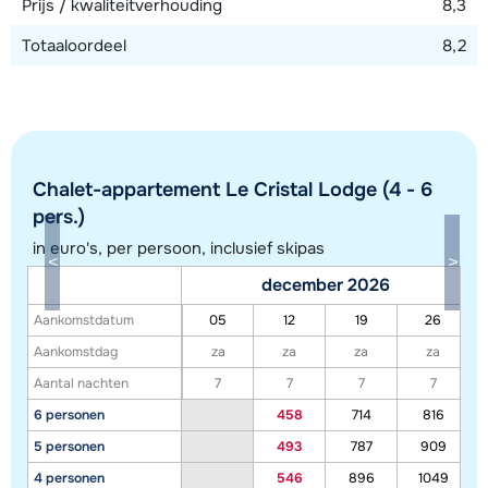
Prijs / kwaliteitverhouding
8,3
Totaaloordeel
8,2
Chalet-appartement Le Cristal Lodge (4 - 6
pers.)
in euro's, per persoon, inclusief skipas
Toon alle accommodaties in dit gebied
december 2026
Deze kaart geeft een indicatie van de ligging van onze accommodaties. De
Aankomstdatum
05
12
19
26
exacte locatie kan enigszins afwijken.
Aankomstdag
za
za
za
za
Aantal nachten
7
7
7
7
6 personen
458
714
816
5 personen
493
787
909
4 personen
546
896
1049