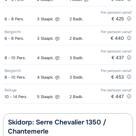
Goud (Sensation) Ski's + Stokken (8
afhankelijk
Toekomst (Espoir) Ski's + Schoenen
afhankelijk
Zilver (Evolution) Boots (8 dagen)
afhankelijk
Per persoon
vanaf
dagen)
van week
+ Stokken (8 dagen)
van week
van week
€ 425
6 - 8
Pers.
3
Slaapk.
2
Badk.
Goud (Sensation) Schoenen (8
afhankelijk
Toekomst (Espoir) Ski's + Stokken (8
afhankelijk
Bergzicht
Per persoon
vanaf
dagen)
van week
€ 440
dagen)
van week
6 - 8
Pers.
3
Slaapk.
2
Badk.
Zilver (Evolution) Ski's + Schoenen +
afhankelijk
Toekomst (Espoir) Schoenen (8
afhankelijk
Per persoon
vanaf
€ 437
8 - 10
Pers.
4
Slaapk.
3
Badk.
Stokken (8 dagen)
van week
dagen)
van week
Bergzicht
Per persoon
vanaf
Zilver (Evolution) Ski's + Stokken (8
afhankelijk
Mini Kid Ski's + Stokken + Schoenen
afhankelijk
€ 453
8 - 10
Pers.
4
Slaapk.
3
Badk.
dagen)
van week
(8 dagen)
van week
Refuge
Per persoon
vanaf
Zilver (Evolution) Schoenen (8
afhankelijk
Mini Kid Ski's + Stokken (8 dagen)
afhankelijk
€ 447
10 - 14
Pers.
5
Slaapk.
2
Badk.
dagen)
van week
van week
Mini Kid Schoenen (8 dagen)
afhankelijk
Skidorp: Serre Chevalier 1350 /
van week
Chantemerle