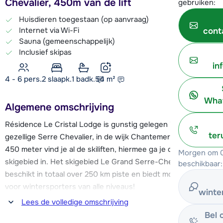
Chevalier, 450m van de lift
gebruiken:
Huisdieren toegestaan (op aanvraag)
Internet via Wi-Fi
cont
Sauna (gemeenschappelijk)
Inclusief skipas
in
4 - 6 pers.
2
slaapk.
1 badk.
54
m²
What
Algemene omschrijving
Résidence Le Cristal Lodge is gunstig gelegen in het
ter
gezellige Serre Chevalier, in de wijk Chantemerle. Op ca.
450 meter vind je al de skiliften, hiermee ga je direct het
Morgen om 0
skigebied in. Het skigebied Le Grand Serre-Chevalier
beschikbaar:
beschikt in totaal over 250 km piste en biedt mogelijkheden
voor wintersporters van alle niveaus!
winte
Lees de volledige omschrijving
Het centrum is al op ca. 300 meter en beschikt over diverse
Bel 