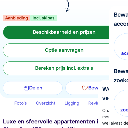
Bewa
Aanbieding
Incl. skipas
acco
Beschikbaarheid en prijzen
Optie aanvragen
ac
Bereken prijs incl. extra's
Bewa
zoek
Delen
Bewaren
We helpe
verder!
Foto's
Overzicht
Ligging
Reviews
Beschi
zo
Onze klanten
moment hela
Luxe en sfeervolle appartementen in Serre
wel alvast d