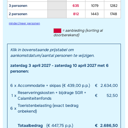
3 personen
635
1079
1282
2 personen
812
1443
1748
minder/meer personen
= aanbieding (korting al
doorberekend)
Klik in bovenstaande prijstabel om
aankomstdatum/aantal personen te wijzigen.
zaterdag 3 april 2027 - zaterdag 10 april 2027 met 6
personen:
6
x
Accommodatie + skipas (€ 439,00 p.p.)
€
2.634,00
Reserveringskosten + bijdrage SGR +
1
x
€
52,50
Calamiteitenfonds
Toeristenbelasting (exact bedrag
6
x
onbekend)
Totaalbedrag
(€ 447,75 p.p.)
€
2.686,50