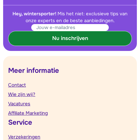
Hey, wintersporter!
Mis het niet: exclusieve tips van
onze experts en de beste aanbiedingen.
Nu inschrijven
Meer informatie
Contact
Wie zijn wij?
Vacatures
Affiliate Marketing
Service
Verzekeringen