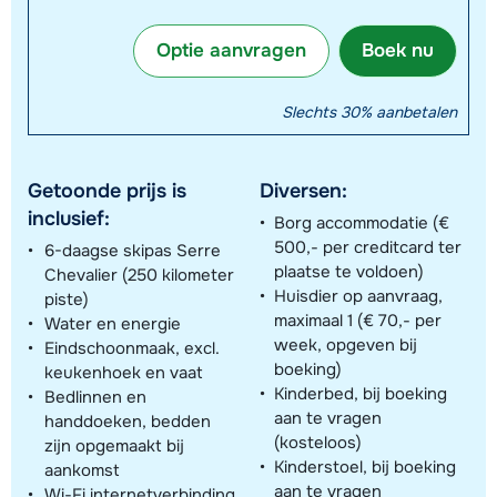
Optie aanvragen
Boek nu
Slechts 30% aanbetalen
Getoonde prijs is
Diversen:
inclusief:
Borg accommodatie (€
500,- per creditcard ter
6-daagse skipas Serre
plaatse te voldoen)
Chevalier (250 kilometer
Huisdier op aanvraag,
piste)
maximaal 1 (€ 70,- per
Water en energie
week, opgeven bij
Eindschoonmaak, excl.
boeking)
keukenhoek en vaat
Kinderbed, bij boeking
Bedlinnen en
aan te vragen
handdoeken, bedden
(kosteloos)
zijn opgemaakt bij
Kinderstoel, bij boeking
aankomst
aan te vragen
Wi-Fi internetverbinding