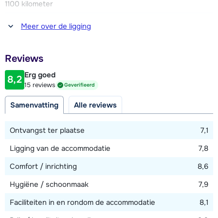
1100 kilometer
Afstand tot winkel(s)
Meer over de ligging
300 meter
Afstand tot restaurant of bar
Reviews
250 meter
Erg goed
8,2
Afstand tot piste
15 reviews
Geverifieerd
450 meter
Samenvatting
Alle reviews
Afstand tot skilift
450 meter
Ontvangst ter plaatse
7,1
Ligging van de accommodatie
7,8
Bekijk kaart
Comfort / inrichting
8,6
Hygiëne / schoonmaak
7,9
Faciliteiten in en rondom de accommodatie
8,1