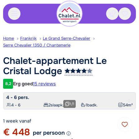
Contact
Bewaa
Home
Frankrijk
Le Grand Serre-Chevalier
Serre Chevalier 1350 / Chantemerle
Chalet-appartement Le
Cristal
Lodge
Erg goed
15 reviews
8,2
Klantwaardering
4 - 6 pers.
1
/
1
4 - 6
2
slaapk.
1
badk.
54
m²
1 week vanaf
€ 448
per persoon