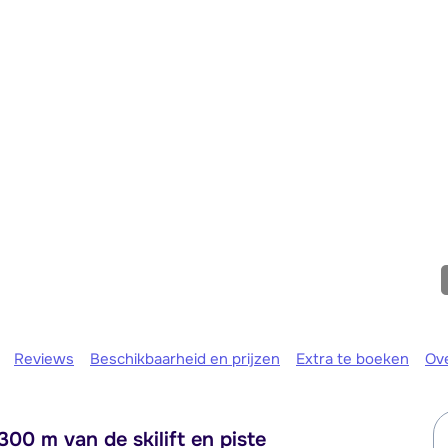
Morgen o
Reviews
Beschikbaarheid en prijzen
Extra te boeken
Ov
00 m van de skilift en piste