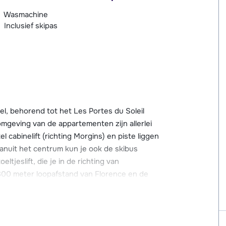
Wasmachine
Inclusief skipas
l, behorend tot het Les Portes du Soleil
omgeving van de appartementen zijn allerlei
 cabinelift (richting Morgins) en piste liggen
nuit het centrum kun je ook de skibus
ltjeslift, die je in de richting van
 300 meter loopafstand van Florence en de
sgelegenheden heeft Châtel o.a. een aantal
'O Centre Aquatique met o.a. een