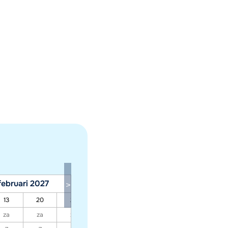
februari 2027
maart 2027
13
20
27
06
13
20
27
za
za
za
za
za
za
za