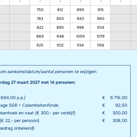
7
7
7
7
7
7
7
750
812
899
915
783
850
943
960
822
895
996
1014
869
948
1059
1079
925
1012
1134
1156
el om aankomstdatum/aantal personen te wijzigen.
erdag 27 maart 2027 met 14 personen:
 694,00 p.p.)
€
9.716,00
rage SGR + Calamiteitenfonds
€
92,50
kenhoek en vaat (€ 300,- per verblijf)
€
300,00
€ 22,- per persoon)
€
308,00
 bedrag onbekend)