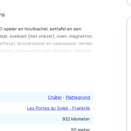
gelijkheden.
ng.
an een gezellige zithoek met houtkachel,
 Wi-Fi internetverbinding en een balkon.
-speler en houtkachel, eettafel en een
ement over een eigen badkamer! Er is
aat, koelkast (met vriezer), oven, magnetron,
et appartement.
cletteset, broodrooster en vaatwasser. Verder
nding, kinderruimte met zitzakken, televisie
uidwesten.
rsoonsbedden (aan elkaar te schuiven als 2-
 Alle slaapkamers hebben een eigen
et bad. Drie aparte toiletten.
Châtel
-
Plattegrond
Les Portes du Soleil - Frankrijk
932 kilometer
50 meter