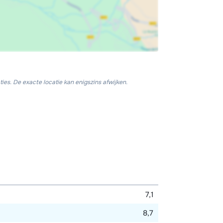
ies. De exacte locatie kan enigszins afwijken.
7,1
8,7