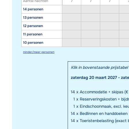
Aantal nachten
7
7
7
14 personen
13 personen
12 personen
11 personen
10 personen
minder/meer personen
Klik in bovenstaande prijstab
zaterdag 20 maart 2027 - zat
14
x
Accommodatie + skipas (€
1
x
Reserveringskosten + bijd
1
x
Eindschoonmaak, excl. keu
14
x
Bedlinnen en handdoeken (
14
x
Toeristenbelasting (exact