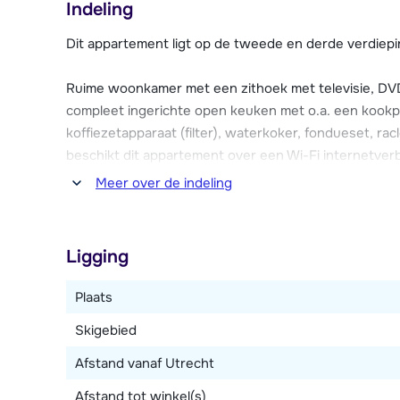
Indeling
binnenzwembad, sauna's, stoombaden en massagemo
Dit appartement ligt op de tweede en derde verdiepi
Dit ruime 14-persoons appartement is o.a. voorzien v
aparte kinderruimte met televisie en DVD-speler, een
Ruime woonkamer met een zithoek met televisie, DVD
Daarnaast beschikken alle slaapkamers in het appart
compleet ingerichte open keuken met o.a. een kookpl
overdekte parkeergelegenheid voor vier auto's bij h
koffiezetapparaat (filter), waterkoker, fondueset, ra
beschikt dit appartement over een Wi-Fi internetverbi
en DVD-speler, wasmachine en een balkon op het z
Meer over de indeling
Zeven slaapkamers, waarvan vijf met ieder twee 1-pe
persoonsbed) en twee met ieder een 2-persoonsbed.
Ligging
badkamer, waarvan zes met ieder een douche en één m
Plaats
Skigebied
Afstand vanaf Utrecht
Afstand tot winkel(s)