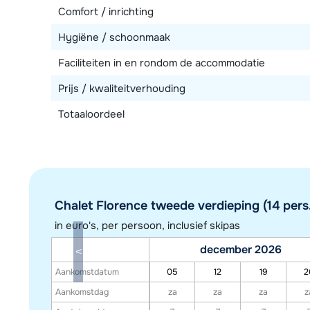
Comfort / inrichting
Hygiëne / schoonmaak
Faciliteiten in en rondom de accommodatie
Prijs / kwaliteitverhouding
Totaaloordeel
Chalet Florence tweede verdieping (14 pers
in euro's, per persoon, inclusief skipas
december 2026
Aankomstdatum
05
12
19
2
Aankomstdag
za
za
za
z