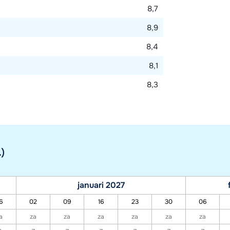
8,7
8,9
8,4
8,1
8,3
.)
januari 2027
6
02
09
16
23
30
06
a
za
za
za
za
za
za