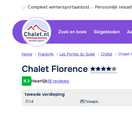
Compleet wintersportaanbod
Persoonlijk reisad
Zoek en boek
Skigebieden
Aa
Home
Frankrijk
Les Portes du Soleil
Châtel
Chalet 
Chalet
Florence
Heerlijk
18 reviews
8,3
Klantwaardering
tweede verdieping
14
7
slaapk.