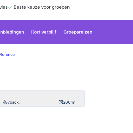
vies
Beste keuze voor groepen
nbiedingen
Kort verblijf
Groepsreizen
Florence
Onze klan
gesloten.
gebruiken
Be
7
badk.
200
m²