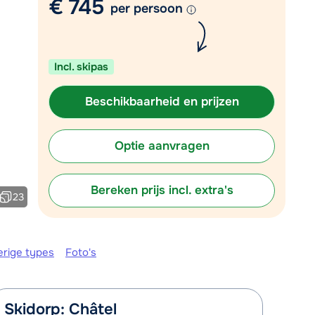
€ 745
per persoon
Plan een terugbelverzoek
m 09:00 uur weer beschikbaar:
Incl. skipas
Chat met wintersportspecialist
Bel ons via 0348 - 43 46 49
Beschikbaarheid en prijzen
Optie aanvragen
Bereken prijs incl. extra's
23
erige types
Foto's
Skidorp: Châtel