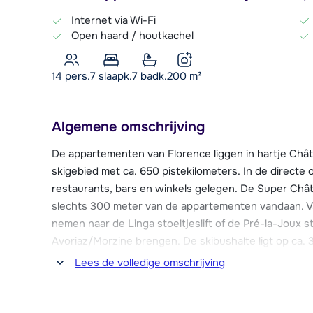
Internet via Wi-Fi
Open haard / houtkachel
14 pers.
7
slaapk.
7 badk.
200
m²
Algemene omschrijving
De appartementen van Florence liggen in hartje Châte
skigebied met ca. 650 pistekilometers. In de directe 
restaurants, bars en winkels gelegen. De Super Châtel
slechts 300 meter van de appartementen vandaan. Va
nemen naar de Linga stoeltjeslift of de Pré-la-Joux stoe
Avoriaz/Morzine brengen. De skibushalte ligt op ca.
skibus rijdt ca. elke 15 minuten.
Lees de volledige omschrijving
Naast een uitgebreid aanbod aan winkel- en uitgaan
skischolen, kinderopvang, rodelbaan en het Forme d