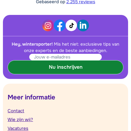
Gebaseerd op
2.255 reviews
Hey, wintersporter!
Mis het niet: exclusieve tips van
onze experts en de beste aanbiedingen.
Nu inschrijven
Meer informatie
Contact
Wie zijn wij?
Vacatures