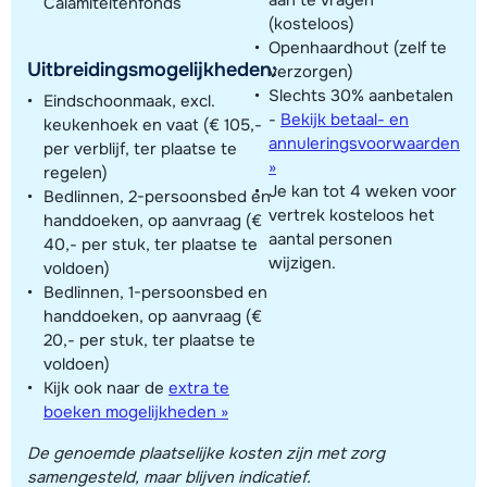
aan te vragen
Calamiteitenfonds
(kosteloos)
Openhaardhout (zelf te
Uitbreidingsmogelijkheden:
verzorgen)
Slechts 30% aanbetalen
Eindschoonmaak, excl.
-
Bekijk betaal- en
keukenhoek en vaat (€ 105,-
annuleringsvoorwaarden
per verblijf, ter plaatse te
»
regelen)
Je kan tot 4 weken voor
Bedlinnen, 2-persoonsbed en
vertrek kosteloos het
handdoeken, op aanvraag (€
aantal personen
40,- per stuk, ter plaatse te
wijzigen.
voldoen)
Bedlinnen, 1-persoonsbed en
handdoeken, op aanvraag (€
20,- per stuk, ter plaatse te
voldoen)
Kijk ook naar de
extra te
boeken mogelijkheden »
De genoemde plaatselijke kosten zijn met zorg
samengesteld, maar blijven indicatief.