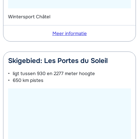
dagen)
van week
van week
Mini Kid Schoenen (8 dagen)
afhankelijk
Wintersport Châtel
van week
Meer informatie
Skigebied: Les Portes du Soleil
ligt tussen
930 en 2277 meter
hoogte
650 km
pistes