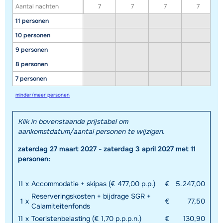
Aantal nachten
7
7
7
7
11 personen
10 personen
9 personen
8 personen
7 personen
minder/meer personen
Klik in bovenstaande prijstabel om
Toon alle accommodaties in dit gebied
aankomstdatum/aantal personen te wijzigen.
Deze kaart geeft een indicatie van de ligging van onze accommodaties. De
zaterdag 27 maart 2027 - zaterdag 3 april 2027 met 11
exacte locatie kan enigszins afwijken.
personen:
11
x
Accommodatie + skipas (€ 477,00 p.p.)
€
5.247,00
Reserveringskosten + bijdrage SGR +
1
x
€
77,50
Calamiteitenfonds
11
x
Toeristenbelasting (€ 1,70 p.p.p.n.)
€
130,90