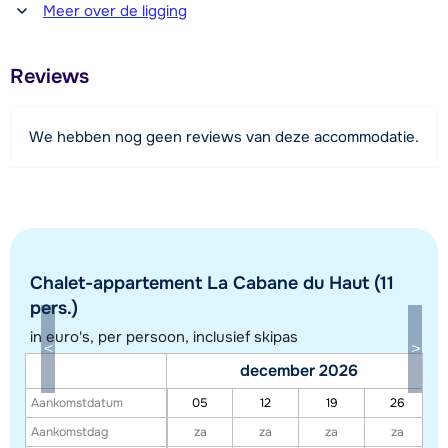
Afstand tot winkel(s)
Meer over de ligging
1700 meter
Afstand tot restaurant of bar
Reviews
500 meter
Afstand tot piste
We hebben nog geen reviews van deze accommodatie.
700 meter
Afstand tot skilift
700 meter
Afstand tot skibushalte
50 meter
Chalet-appartement La Cabane du Haut (11
pers.)
in euro's, per persoon, inclusief skipas
Bekijk kaart
december 2026
Aankomstdatum
05
12
19
26
Aankomstdag
za
za
za
za