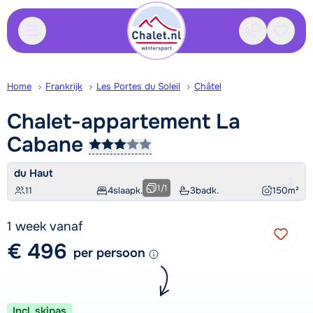
Contact
Bewaa
Home
Frankrijk
Les Portes du Soleil
Châtel
Chalet-appartement La
Cabane
du Haut
1
/
1
11
4
slaapk.
3
badk.
150
m²
1 week vanaf
€ 496
per persoon
Incl. skipas