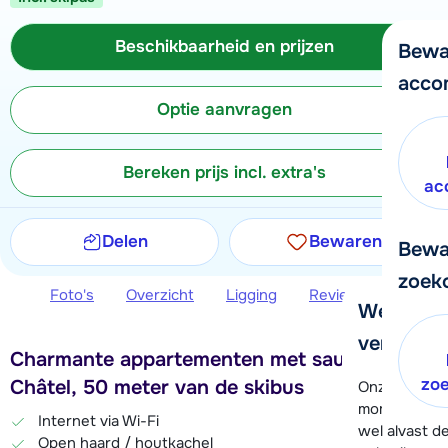
Beschikbaarheid en prijzen
Bewa
acco
Optie aanvragen
Bereken prijs incl. extra's
ac
Delen
Bewaren
Bewa
zoek
Foto's
Overzicht
Ligging
Reviews
Beschi
We helpe
verder!
Charmante appartementen met sauna in
zo
Châtel, 50 meter van de skibus
Onze klanten
moment hela
Internet via Wi-Fi
wel alvast d
Open haard / houtkachel