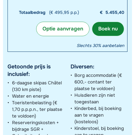
Totaalbedrag
(€ 495,95 p.p.)
€
5.455,40
Optie aanvragen
Boek nu
Slechts 30% aanbetalen
Getoonde prijs is
Diversen:
inclusief:
Borg accommodatie (€
600,- contant ter
6-daagse skipas Châtel
plaatse te voldoen)
(130 km piste)
Huisdieren zijn niet
Water en energie
toegestaan
Toeristenbelasting (€
Kinderbed, bij boeking
1,70 p.p.p.n., ter plaatse
aan te vragen
te voldoen)
(kosteloos)
Reserveringskosten +
Kinderstoel, bij boeking
bijdrage SGR +