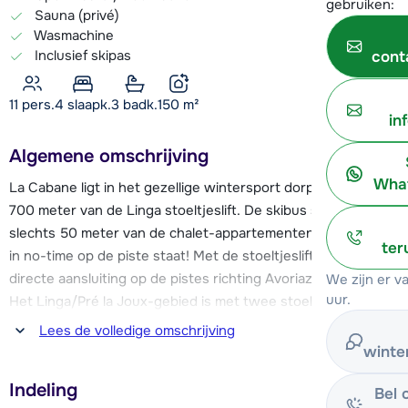
gebruiken:
Sauna (privé)
Wasmachine
Inclusief skipas
cont
11 pers.
4
slaapk.
3 badk.
150
m²
in
Algemene omschrijving
What
La Cabane ligt in het gezellige wintersport dorp Châtel, op
700 meter van de Linga stoeltjeslift. De skibus stopt op
slechts 50 meter van de chalet-appartementen, waardoor je
ter
in no-time op de piste staat! Met de stoeltjeslift heb je
directe aansluiting op de pistes richting Avoriaz en Morzine.
We zijn er 
uur.
Het Linga/Pré la Joux-gebied is met twee stoeltjesliften
verbonden met het Super-Châtel-gebied, dat toegang biedt
Lees de volledige omschrijving
tot het Zwitserse deel van Les Portes du Soleil. Met maar
winte
liefst 650 km aan pistes is er elke dag genoeg te ontdekken
Indeling
en te beleven in dit skigebied!
Bel 