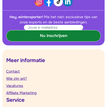
Hey, wintersporter!
Mis het niet: exclusieve tips van
onze experts en de beste aanbiedingen.
Nu inschrijven
Meer informatie
Contact
Wie zijn wij?
Vacatures
Affiliate Marketing
Service