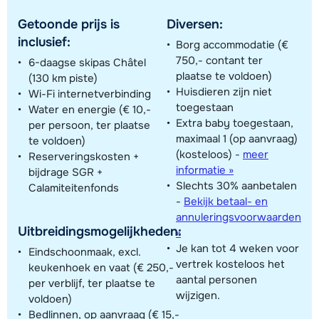
Getoonde prijs is
Diversen:
inclusief:
Borg accommodatie (€
750,- contant ter
6-daagse skipas Châtel
plaatse te voldoen)
(130 km piste)
Huisdieren zijn niet
Wi-Fi internetverbinding
toegestaan
Water en energie (€ 10,-
Extra baby toegestaan,
per persoon, ter plaatse
maximaal 1 (op aanvraag)
te voldoen)
(kosteloos)
-
meer
Reserveringskosten +
informatie »
bijdrage SGR +
Slechts 30% aanbetalen
Calamiteitenfonds
-
Bekijk betaal- en
annuleringsvoorwaarden
Uitbreidingsmogelijkheden:
»
Je kan tot 4 weken voor
Eindschoonmaak, excl.
vertrek kosteloos het
keukenhoek en vaat (€ 250,-
aantal personen
per verblijf, ter plaatse te
wijzigen.
voldoen)
Bedlinnen, op aanvraag (€ 15,-