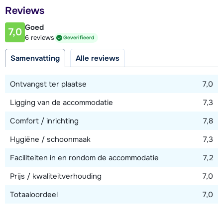
meter loopafstand, bij de stoeltjesliften.
Afstand tot restaurant of bar
Reviews
1500 meter
Goed
7,0
Afstand tot piste
6 reviews
Geverifieerd
100 meter
Samenvatting
Alle reviews
Afstand tot skilift
100 meter (Télésiège Portes du Soleil)
Ontvangst ter plaatse
7,0
Afstand tot skibushalte
Ligging van de accommodatie
7,3
100 meter
Comfort / inrichting
7,8
Hygiëne / schoonmaak
7,3
Bekijk kaart
Faciliteiten in en rondom de accommodatie
7,2
Prijs / kwaliteitverhouding
7,0
Totaaloordeel
7,0