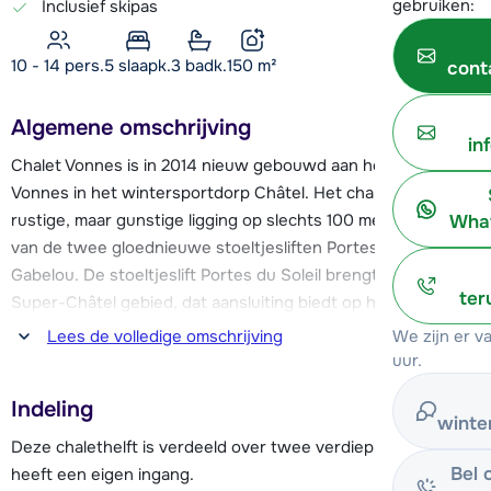
gebruiken:
Inclusief skipas
10 - 14 pers.
5
slaapk.
3 badk.
150
m²
cont
Algemene omschrijving
in
Chalet Vonnes is in 2014 nieuw gebouwd aan het Lac de
Vonnes in het wintersportdorp Châtel. Het chalet heeft een
rustige, maar gunstige ligging op slechts 100 meter afstand
What
van de twee gloednieuwe stoeltjesliften Portes du Soleil en
Gabelou. De stoeltjeslift Portes du Soleil brengt je naar het
ter
Super-Châtel gebied, dat aansluiting biedt op het Zwitserse
gedeelte van Les Portes du Soleil. Met de stoeltjeslift
We zijn er 
Lees de volledige omschrijving
Gabelou bereik je de pistes van het Linga/Pré-la-Joux
uur.
gebied, waar je vervolgens de Linga stoeltjeslift richting
Indeling
Avoriaz kunt nemen. Bij de nieuwe stoeltjesliften eindigt de
winte
nieuwe, blauwe skipiste vanuit het gebied Super-Châtel.
Deze chalethelft is verdeeld over twee verdiepingen en
Bel 
heeft een eigen ingang.