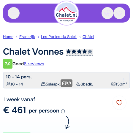
Contact
Bewaa
Home
Frankrijk
Les Portes du Soleil
Châtel
Chalet
Vonnes
Goed
6 reviews
7,0
Klantwaardering
10 - 14 pers.
1
/
1
10 - 14
5
slaapk.
3
badk.
150
m²
1 week vanaf
€ 461
per persoon