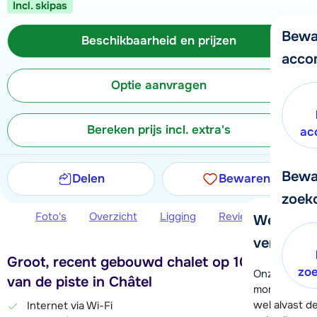
Incl. skipas
Bewa
Beschikbaarheid en prijzen
acco
Optie aanvragen
Bereken prijs incl. extra's
ac
Bewa
Delen
Bewaren
zoek
Foto's
Overzicht
Ligging
Reviews
Beschi
We helpe
verder!
Groot, recent gebouwd chalet op 100 meter
zo
Onze klanten
van de piste in Châtel
moment hela
wel alvast d
Internet via Wi-Fi