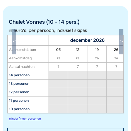
Chalet Vonnes (10 - 14 pers.)
in euro's, per persoon, inclusief skipas
december 2026
Aankomstdatum
05
12
19
26
Toon alle accommodaties in dit gebied
Aankomstdag
za
za
za
za
Aantal nachten
7
7
7
7
Deze kaart geeft een indicatie van de ligging van onze accommodaties. De
14 personen
exacte locatie kan enigszins afwijken.
13 personen
12 personen
11 personen
10 personen
minder/meer personen