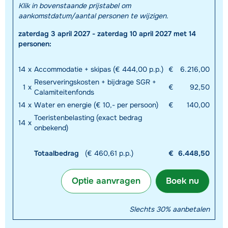
Klik in bovenstaande prijstabel om
aankomstdatum/aantal personen te wijzigen.
zaterdag 3 april 2027 - zaterdag 10 april 2027 met 14
personen:
14
x
Accommodatie + skipas (€ 444,00 p.p.)
€
6.216,00
Reserveringskosten + bijdrage SGR +
1
x
€
92,50
Calamiteitenfonds
14
x
Water en energie (€ 10,- per persoon)
€
140,00
Toeristenbelasting (exact bedrag
14
x
onbekend)
Totaalbedrag
(€ 460,61 p.p.)
€
6.448,50
Optie aanvragen
Boek nu
Slechts 30% aanbetalen