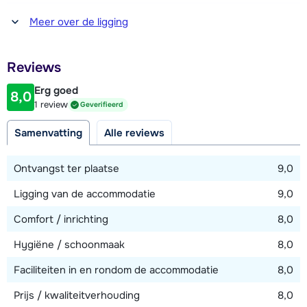
Afstand tot winkel(s)
Meer over de ligging
900 meter
Afstand tot restaurant of bar
Reviews
900 meter
Erg goed
8,0
Afstand tot piste
1 review
Geverifieerd
900 meter
Samenvatting
Alle reviews
Afstand tot skilift
900 meter (Chavannes Express / Télécabine des
Ontvangst ter plaatse
9,0
Chavannes)
Ligging van de accommodatie
9,0
Afstand tot skibushalte
20 meter
Comfort / inrichting
8,0
Hygiëne / schoonmaak
8,0
Bekijk kaart
Faciliteiten in en rondom de accommodatie
8,0
Prijs / kwaliteitverhouding
8,0