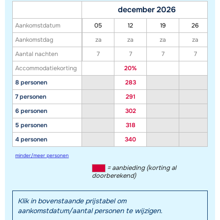
december 2026
Aankomstdatum
05
12
19
26
Aankomstdag
za
za
za
za
Aantal nachten
7
7
7
7
Accommodatiekorting
20%
8 personen
283
7 personen
291
6 personen
302
5 personen
318
4 personen
340
minder/meer personen
= aanbieding (korting al
doorberekend)
Klik in bovenstaande prijstabel om
aankomstdatum/aantal personen te wijzigen.