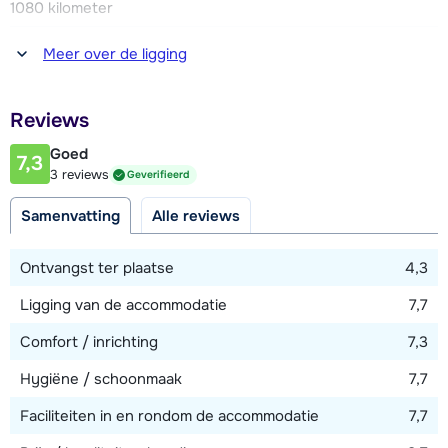
1080 kilometer
Afstand tot winkel(s)
Meer over de ligging
550 meter
Afstand tot restaurant of bar
Reviews
100 meter
Goed
7,3
Afstand tot piste
3 reviews
Geverifieerd
150 meter
Samenvatting
Alle reviews
Bekijk kaart
Ontvangst ter plaatse
4,3
Ligging van de accommodatie
7,7
Comfort / inrichting
7,3
Hygiëne / schoonmaak
7,7
Faciliteiten in en rondom de accommodatie
7,7