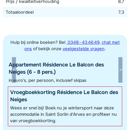
Prijs / kwaliteitverhouding
8,7
Totaaloordeel
7,3
Hulp bij online boeken? Bel
0348 - 43 46 49
,
chat met
ons
of bekijk onze
veelgestelde vragen
.
Toon alle accommodaties in dit gebied
Deze kaart geeft een indicatie van de ligging van onze accommodaties. De
Appartement Résidence Le Balcon des
exacte locatie kan enigszins afwijken.
Neiges (6 - 8 pers.)
in euro's, per persoon, inclusief skipas
Vroegboekkorting Résidence Le Balcon des
Neiges
Wees er snel bij! Boek nu je wintersport naar deze
accommodatie in Saint Sorlin d'Arves en profiteer nu
van vroegboekkorting.