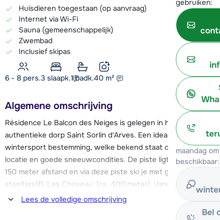
gebruiken:
Huisdieren toegestaan (op aanvraag)
Internet via Wi-Fi
Sauna (gemeenschappelijk)
cont
Zwembad
Inclusief skipas
in
6 - 8 pers.
3
slaapk.
1 badk.
40
m²
What
Algemene omschrijving
Résidence Le Balcon des Neiges is gelegen in het
ter
authentieke dorp Saint Sorlin d'Arves. Een ideale
wintersport bestemming, welke bekend staat om de zonnige
maandag om 
locatie en goede sneeuwcondities. De piste ligt op ongeveer
beschikbaar:
150 meter afstand en via deze piste ski je met gemak naar de
stoeltjeslift 'Les Choseau' (ca. 400 meter). Vanuit hier heb je
winte
verschillende mogelijkheden om het skigebied Les Sybelles
Lees de volledige omschrijving
te ontdekken.
Bel 