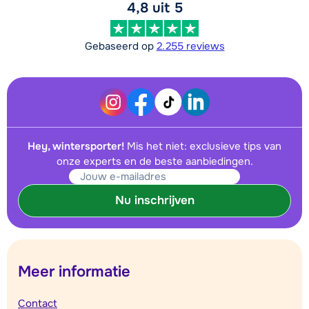
4,8 uit 5
Gebaseerd op
2.255 reviews
Hey, wintersporter!
Mis het niet: exclusieve tips van
onze experts en de beste aanbiedingen.
Nu inschrijven
Meer informatie
Contact