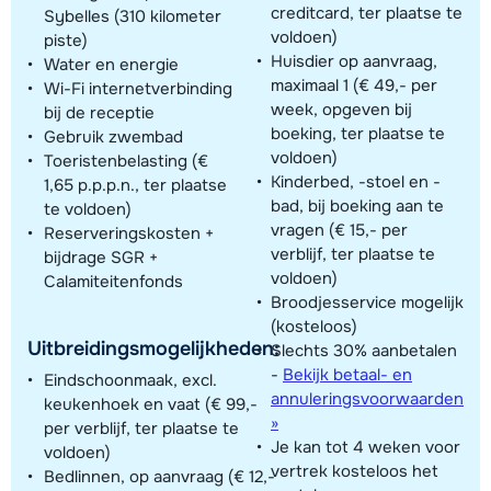
creditcard, ter plaatse te
Sybelles (310 kilometer
voldoen)
piste)
Huisdier op aanvraag,
Water en energie
maximaal 1 (€ 49,- per
Wi-Fi internetverbinding
week, opgeven bij
bij de receptie
boeking, ter plaatse te
Gebruik zwembad
voldoen)
Toeristenbelasting (€
Kinderbed, -stoel en -
1,65 p.p.p.n., ter plaatse
bad, bij boeking aan te
te voldoen)
vragen (€ 15,- per
Reserveringskosten +
verblijf, ter plaatse te
bijdrage SGR +
voldoen)
Calamiteitenfonds
Broodjesservice mogelijk
(kosteloos)
Uitbreidingsmogelijkheden:
Slechts 30% aanbetalen
-
Bekijk betaal- en
Eindschoonmaak, excl.
annuleringsvoorwaarden
keukenhoek en vaat (€ 99,-
»
per verblijf, ter plaatse te
Je kan tot 4 weken voor
voldoen)
vertrek kosteloos het
Bedlinnen, op aanvraag (€ 12,-