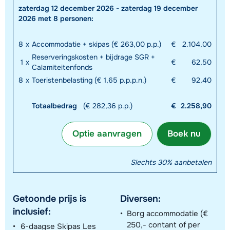
zaterdag 12 december 2026 - zaterdag 19 december
2026 met 8 personen:
8
x
Accommodatie + skipas (€ 263,00 p.p.)
€
2.104,00
Reserveringskosten + bijdrage SGR +
1
x
€
62,50
Calamiteitenfonds
8
x
Toeristenbelasting (€ 1,65 p.p.p.n.)
€
92,40
Totaalbedrag
(€ 282,36 p.p.)
€
2.258,90
Optie aanvragen
Boek nu
Slechts 30% aanbetalen
Getoonde prijs is
Diversen:
inclusief:
Borg accommodatie (€
250,- contant of per
6-daagse Skipas Les