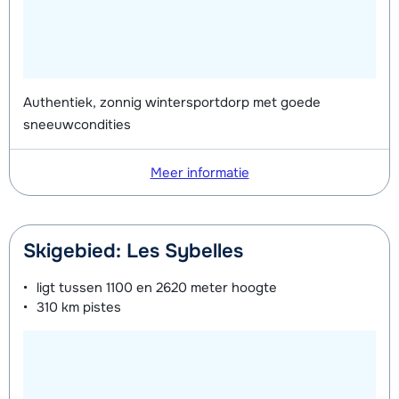
van week
Mini Kid Schoenen (8 dagen)
afhankelijk
van week
Authentiek, zonnig wintersportdorp met goede
sneeuwcondities
Meer informatie
Skigebied: Les Sybelles
ligt tussen
1100 en 2620 meter
hoogte
310 km
pistes