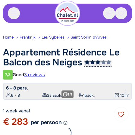
Contact
Bewaa
Home
Frankrijk
Les Sybelles
Saint Sorlin d'Arves
Appartement Résidence Le
Balcon des
Neiges
Goed
3 reviews
7,3
Klantwaardering
6 - 8 pers.
1
/
1
6 - 8
3
slaapk.
1
badk.
40
m²
1 week vanaf
€ 283
per persoon