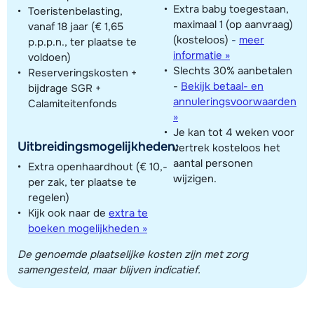
Extra baby toegestaan,
Toeristenbelasting,
maximaal 1 (op aanvraag)
vanaf 18 jaar (€ 1,65
(kosteloos)
-
meer
p.p.p.n., ter plaatse te
informatie »
voldoen)
Slechts 30% aanbetalen
Reserveringskosten +
-
Bekijk betaal- en
bijdrage SGR +
annuleringsvoorwaarden
Calamiteitenfonds
»
Je kan tot 4 weken voor
Uitbreidingsmogelijkheden:
vertrek kosteloos het
aantal personen
Extra openhaardhout (€ 10,-
wijzigen.
per zak, ter plaatse te
regelen)
Kijk ook naar de
extra te
boeken mogelijkheden »
De genoemde plaatselijke kosten zijn met zorg
samengesteld, maar blijven indicatief.