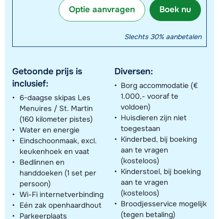
Optie aanvragen
Boek nu
Slechts 30% aanbetalen
Getoonde prijs is
Diversen:
inclusief:
Borg accommodatie (€
1.000,- vooraf te
6-daagse skipas Les
voldoen)
Menuires / St. Martin
Huisdieren zijn niet
(160 kilometer pistes)
toegestaan
Water en energie
Kinderbed, bij boeking
Eindschoonmaak, excl.
aan te vragen
keukenhoek en vaat
(kosteloos)
Bedlinnen en
Kinderstoel, bij boeking
handdoeken (1 set per
aan te vragen
persoon)
(kosteloos)
Wi-Fi internetverbinding
Broodjesservice mogelijk
Eén zak openhaardhout
(tegen betaling)
Parkeerplaats