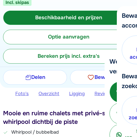
Incl. skipas
Bewa
Beschikbaarheid en prijzen
acco
Optie aanvragen
Bereken prijs incl. extra's
ac
We helpe
verder!
Bewa
Delen
Bewaren
zoek
Bel 
Foto's
Overzicht
Ligging
Reviews
Beschi
Mooie en ruime chalets met privé-sauna en
ter
zo
whirlpool dichtbij de piste
Whirlpool / bubbelbad