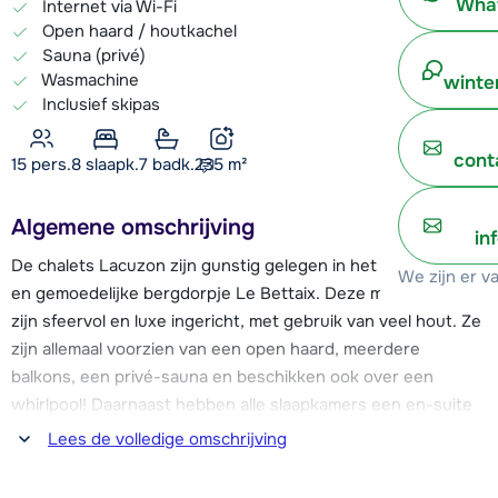
What
Internet via Wi-Fi
Open haard / houtkachel
Sauna (privé)
Wasmachine
winte
Inclusief skipas
cont
15 pers.
8
slaapk.
7 badk.
235
m²
Algemene omschrijving
in
De chalets Lacuzon zijn gunstig gelegen in het vriendelijke
We zijn er v
en gemoedelijke bergdorpje Le Bettaix. Deze mooie chalets
zijn sfeervol en luxe ingericht, met gebruik van veel hout. Ze
zijn allemaal voorzien van een open haard, meerdere
balkons, een privé-sauna en beschikken ook over een
whirlpool! Daarnaast hebben alle slaapkamers een en-suite
badkamer. Vlakbij de chalets eindigt de blauwe piste en ook
Lees de volledige omschrijving
de stoeltjeslift vertrekt op ca. 150-250 meter afstand van de
chalets vandaan (=vrij vlakke weg). Deze nieuwe lift biedt