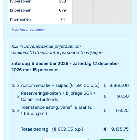
13 personen
653
12 personen
679
11 personen
711
minder/meer personen
Klik in bovenstaande prijstabel om
aankomstdatum/aantal personen te wijzigen.
zaterdag 5 december 2026 - zaterdag 12 december
2026 met 15 personen:
15
x
Accommodatie + skipas (€ 591,00 p.p.)
€
8.865,00
Reserveringskosten + bijdrage SGR +
1
x
€
97,50
Calamiteitenfonds
Toeristenbelasting, vanaf 18 jaar (€
15
x
€
173,25
1,65 p.p.p.n.)
Totaalbedrag
(€ 609,05 p.p.)
€
9.135,75