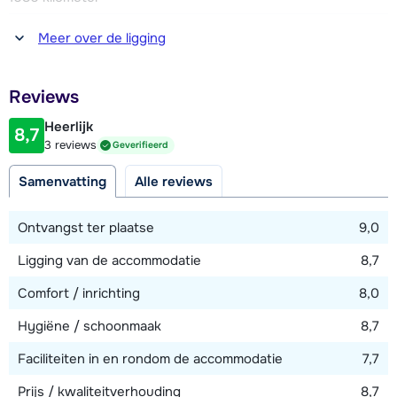
mogelijk.
persoonsbed), twee slaapkamers met ieder een 2-
Afstand tot winkel(s)
Meer over de ligging
persoonsbed en één 3-persoonskamer met drie 1-
100 meter
persoonsbedden. Zes en-suite badkamers met ieder een
Afstand tot piste
douche. Aparte badkamer met douche. Zeven aparte
Reviews
150 - 250 meter
toiletten.
Heerlijk
8,7
Afstand tot skilift
3 reviews
Geverifieerd
150 - 250 meter
Samenvatting
Alle reviews
Afstand tot loipe
150 - 250 meter
Ontvangst ter plaatse
9,0
Ligging van de accommodatie
8,7
Bekijk kaart
Comfort / inrichting
8,0
Hygiëne / schoonmaak
8,7
Faciliteiten in en rondom de accommodatie
7,7
Prijs / kwaliteitverhouding
8,7