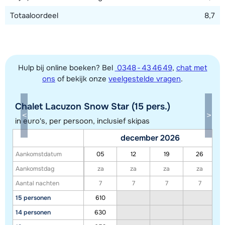
Totaaloordeel
8,7
Hulp bij online boeken? Bel
0348 - 43 46 49
,
chat met
ons
of bekijk onze
veelgestelde vragen
.
Chalet Lacuzon Snow Star (15 pers.)
Toon alle accommodaties in dit gebied
in euro's, per persoon, inclusief skipas
Deze kaart geeft een indicatie van de ligging van onze accommodaties. De
december 2026
exacte locatie kan enigszins afwijken.
Aankomstdatum
05
12
19
26
Aankomstdag
za
za
za
za
Aantal nachten
7
7
7
7
15 personen
610
14 personen
630