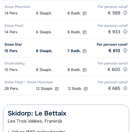
Groepsles snowboard vanaf 5 jaar
afhankelijk
Snow Mountain
Per persoon
vanaf
's morgens - Gevorderd (min. 3
van week
€ 569
14
Pers.
6
Slaapk.
6
Badk.
weken)
Snow Pearl
Per persoon
vanaf
€ 933
Groepsles ski Volwassene 's
afhankelijk
14
Pers.
6
Slaapk.
6
Badk.
middags - Beginner (0 weken)
van week
Snow Star
Per persoon
vanaf
€ 610
15
Pers.
8
Slaapk.
7
Badk.
Groepsles ski Volwassene 's
afhankelijk
middags - Gemiddeld (1-3 weken)
van week
Snow Valley
Per persoon
vanaf
€ 600
15
Pers.
8
Slaapk.
8
Badk.
Groepsles ski Volwassene 's
afhankelijk
Snow Pearl + Snow Mountain
Per persoon
vanaf
middags- Gevorderd (min. 3 weken)
van week
€ 685
28
Pers.
12
Slaapk.
12
Badk.
Groepsles ski Kind (5 - 13 jaar) 's
afhankelijk
middags - Beginner (0-1 week)
van week
Skidorp: Le Bettaix
Groepsles ski Kind (5 - 13 jaar) 's
afhankelijk
Les Trois Vallées, Frankrijk
middags - Gemiddeld (2-4 weken)
van week