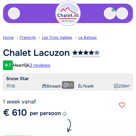
Contact
Bewaa
Home
Frankrijk
Les Trois Vallées
Le Bettaix
Chalet
Lacuzon
Heerlijk
3 reviews
8,7
Klantwaardering
Snow Star
1
/
1
15
8
slaapk.
7
badk.
235
m²
1 week vanaf
€ 610
per persoon