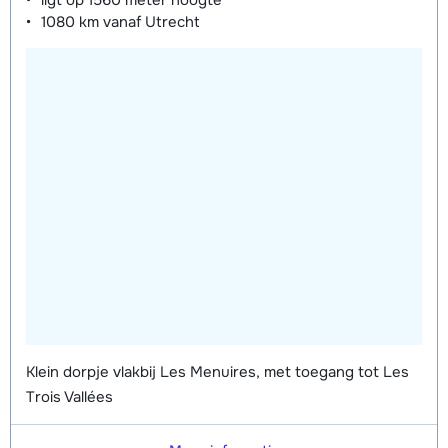
ligt op
1560 meter
hoogte
Groepsles ski Kind (5 - 13 jaar) 's
afhankelijk
1080 km
vanaf Utrecht
middags - Gevorderd (min. 4 weken)
van week
Groepsles snowboard vanaf 5 jaar
afhankelijk
's middags - Beginner (0 weken)
van week
Groepsles snowboard vanaf 5 jaar
afhankelijk
's middags - Gemiddeld (1-2 weken)
van week
Groepsles snowboard vanaf 5 jaar
afhankelijk
's middags - Gevorderd (min. 3
van week
weken)
Klein dorpje vlakbij Les Menuires, met toegang tot Les
Trois Vallées