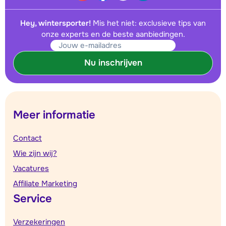
Hey, wintersporter!
Mis het niet: exclusieve tips van
onze experts en de beste aanbiedingen.
Nu inschrijven
Meer informatie
Contact
Wie zijn wij?
Vacatures
Affiliate Marketing
Service
Verzekeringen