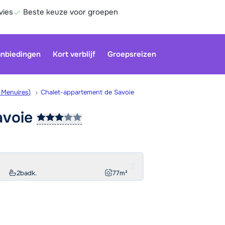
vies
Beste keuze voor groepen
nbiedingen
Kort verblijf
Groepsreizen
s Menuires)
Chalet-appartement de Savoie
avoie
Onze klan
gesloten.
gebruiken
Be
2
badk.
77
m²