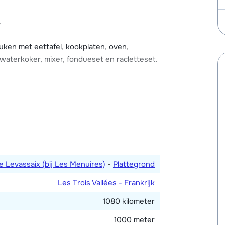
.
binding. Er zijn een infrarood sauna, een
aanwezig voor gezamenlijk gebruik met de
ken met eettafel, kookplaten, oven,
s parkeerplaatsen in de buurt van chalet-
waterkoker, mixer, fondueset en racletteset.
bed, één met twee 1-persoonsbedden, één 3-
3-persoonskamer met twee 1-
e badkamers, waarvan één met bad en één
e Levassaix (bij Les Menuires)
-
Plattegrond
Les Trois Vallées - Frankrijk
1080 kilometer
1000 meter