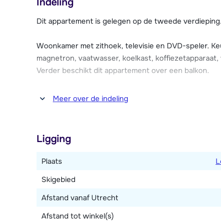
Indeling
winkelgelegenheden.
Dit appartement is gelegen op de tweede verdieping
Het chalet beschikt over een gratis Wi-Fi internetver
wasmachine en skikluisjes met skischoenendrogers 
Woonkamer met zithoek, televisie en DVD-speler. Keu
naastgelegen appartementen. Er zijn voldoende grati
magnetron, vaatwasser, koelkast, koffiezetapparaat, 
appartementen de Savoie.
Verder beschikt dit appartement over een balkon.
Vier slaapkamers, waarvan één met een 2-persoons
Meer over de indeling
persoonskamer met drie 1-persoonsbedden en één 
persoonsbedden en een 1-persoons slaapbank. Twe
met douche en toilet. Apart toilet.
Ligging
Plaats
L
Skigebied
Afstand vanaf Utrecht
Afstand tot winkel(s)