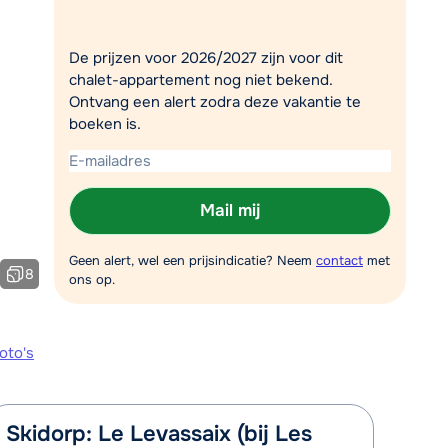
Plan een terugbelverzoek
De prijzen voor 2026/2027 zijn voor dit
r vandaag om 10:00 uur.
chalet-appartement nog niet bekend.
Chat met wintersportspecialist
Ontvang een alert zodra deze vakantie te
boeken is.
Bel ons via 0348 - 43 46 49
Mail mij
Geen alert, wel een prijsindicatie? Neem
contact
met
8
ons op.
oto's
Skidorp: Le Levassaix (bij Les