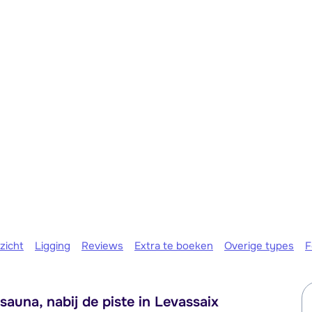
We zijn e
zicht
Ligging
Reviews
Extra te boeken
Overige types
F
una, nabij de piste in Levassaix