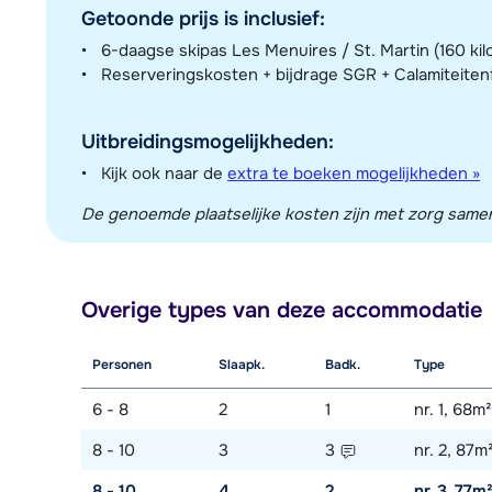
Getoonde prijs is inclusief:
6-daagse skipas Les Menuires / St. Martin (160 kil
Reserveringskosten + bijdrage SGR + Calamiteite
Uitbreidingsmogelijkheden:
Kijk ook naar de
extra te boeken mogelijkheden »
De genoemde plaatselijke kosten zijn met zorg sameng
Overige types van deze accommodatie
Personen
Slaapk.
Badk.
Type
6 - 8
2
1
nr. 1, 68m²
8 - 10
3
3
nr. 2, 87m
8 - 10
4
2
nr. 3, 77m