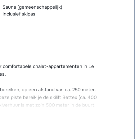
Sauna (gemeenschappelijk)
Inclusief skipas
r comfortabele chalet-appartementen in Le
es.
 bereiken, op een afstand van ca. 250 meter.
eze piste bereik je de skilift Bettex (ca. 400
iverhuur is met zo'n 500 meter in de buurt.
esservice te regelen. Verdere inkopen kun je
 is. Je vindt hier ook de skischool, een
kt en allerlei uitgaans- en