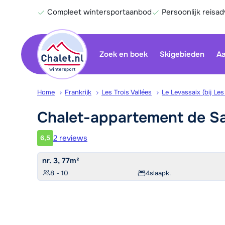
Compleet wintersportaanbod
Persoonlijk reisad
Zoek en boek
Skigebieden
Aa
Home
Frankrijk
Les Trois Vallées
Le Levassaix (bij Le
Chalet-appartement de
S
2 reviews
6,5
Klantwaardering
nr. 3, 77m²
8 - 10
4
slaapk.