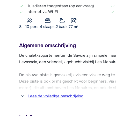
Huisdieren toegestaan (op aanvraag)
Internet via Wi-Fi
8 - 10 pers.
4
slaapk.
2 badk.
77
m²
Algemene omschrijving
De chalet-appartementen de Savoie zijn simpele maa
Levassaix, een vriendelijk gehucht vlakbij Les Menuir
De blauwe piste is gemakkelijk via een vlakke weg te
Deze piste is ook prima geschikt voor beginners. Via d
meter), die uitkomt boven Les Menuires, en ook de sk
Lees de volledige omschrijving
Het is mogelijk om ter plaatse via de receptie broodj
doen in Les Menuires, dat op ca. 1 km afstand gelegen
sportcentrum met zwembad, een ijsbaan, een supermar