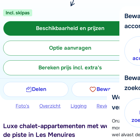
Incl. skipas
Bewa
acco
Beschikbaarheid en prijzen
Optie aanvragen
ac
Bereken prijs incl. extra's
Bewa
zoek
Delen
Bewaren
We helpe
Foto's
Overzicht
Ligging
Reviews
Beschi
verder!
zo
Onze klanten
Luxe chalet-appartementen met wellness, bij
moment hela
de piste in Les Menuires
wel alvast d