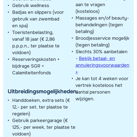
aan te vragen
Gebruik wellness
(kosteloos)
Badjas en slippers (voor
Massages en/of beauty-
gebruik van zwembad
behandelingen (tegen
en spa)
betaling)
Toeristenbelasting,
Broodjesservice mogelijk
vanaf 18 jaar (€ 2,86
(tegen betaling)
p.p.p.n., ter plaatse te
Slechts 30% aanbetalen
voldoen)
-
Bekijk betaal- en
Reserveringskosten +
annuleringsvoorwaarden
bijdrage SGR +
»
Calamiteitenfonds
Je kan tot 4 weken voor
vertrek kosteloos het
Uitbreidingsmogelijkheden:
aantal personen
wijzigen.
Handdoeken, extra sets (€
12,- per set, ter plaatse te
regelen)
Gebruik parkeergarage (€
125,- per week, ter plaatse te
voldoen)