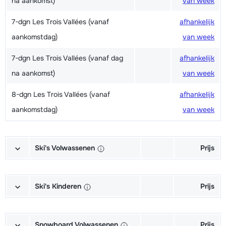
na aankomst)
van week
7-dgn Les Trois Vallées (vanaf
afhankelijk
aankomstdag)
van week
7-dgn Les Trois Vallées (vanaf dag
afhankelijk
na aankomst)
van week
8-dgn Les Trois Vallées (vanaf
afhankelijk
aankomstdag)
van week
Ski's Volwassenen
Prijs
Excellent (Excellence) Ski's +
afhankelijk
Schoenen + Stokken (6/7 dagen)
van week
Ski's Kinderen
Prijs
Excellent (Excellence) Ski's +
afhankelijk
Kampioen (Champion) Ski's +
afhankelijk
Stokken (6/7 dagen)
van week
Schoenen + Stokken (6/7 dagen)
van week
Snowboard Volwassenen
Prijs