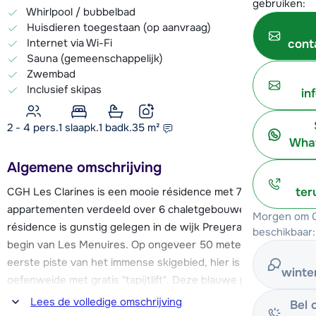
gebruiken:
Whirlpool / bubbelbad
Huisdieren toegestaan (op aanvraag)
Internet via Wi-Fi
cont
Sauna (gemeenschappelijk)
Zwembad
Inclusief skipas
in
2 - 4 pers.
1
slaapk.
1 badk.
35
m²
What
Algemene omschrijving
CGH Les Clarines is een mooie résidence met 78
ter
appartementen verdeeld over 6 chaletgebouwen. De
Morgen om 0
résidence is gunstig gelegen in de wijk Preyerand, aan het
beschikbaar:
begin van Les Menuires. Op ongeveer 50 meter vind je de
eerste piste van het immense skigebied, hier is ook een
winte
oefenweide met gratis "tapijtlift". Deze blauwe piste brengt
je naar de Tortollet en de Rocher Noir stoeltjesliften. Met
Lees de volledige omschrijving
Bel 
deze stoeltjesliften heb je directe toegang tot het