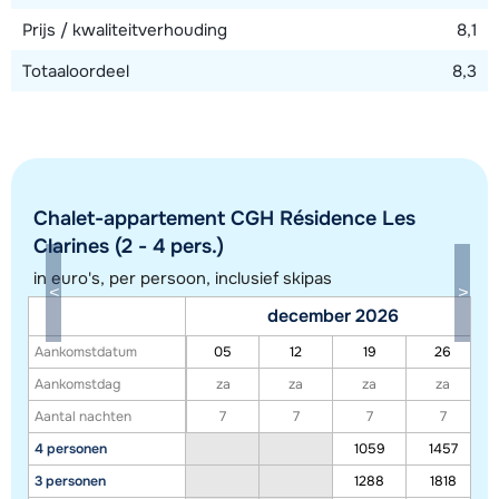
Prijs / kwaliteitverhouding
8,1
Totaaloordeel
8,3
Chalet-appartement CGH Résidence Les
Clarines (2 - 4 pers.)
in euro's, per persoon, inclusief skipas
Toon alle accommodaties in dit gebied
december 2026
Deze kaart geeft een indicatie van de ligging van onze accommodaties. De
Aankomstdatum
05
12
19
26
exacte locatie kan enigszins afwijken.
Aankomstdag
za
za
za
za
Aantal nachten
7
7
7
7
4 personen
1059
1457
3 personen
1288
1818