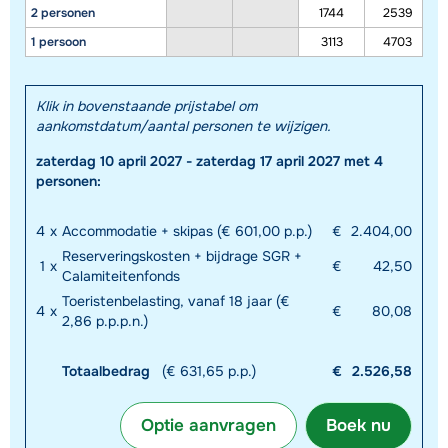
2 personen
1744
2539
1 persoon
3113
4703
Klik in bovenstaande prijstabel om
aankomstdatum/aantal personen te wijzigen.
zaterdag 10 april 2027 - zaterdag 17 april 2027 met 4
personen:
4
x
Accommodatie + skipas (€ 601,00 p.p.)
€
2.404,00
Reserveringskosten + bijdrage SGR +
1
x
€
42,50
Calamiteitenfonds
Toeristenbelasting, vanaf 18 jaar (€
4
x
€
80,08
2,86 p.p.p.n.)
Totaalbedrag
(€ 631,65 p.p.)
€
2.526,58
Optie aanvragen
Boek nu