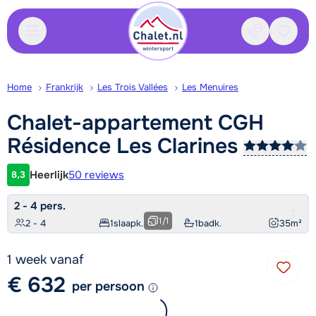
Contact
Bewaa
Home
Frankrijk
Les Trois Vallées
Les Menuires
Chalet-appartement CGH
Résidence Les
Clarines
Heerlijk
50 reviews
8,3
Klantwaardering
2 - 4 pers.
1
/
1
2 - 4
1
slaapk.
1
badk.
35
m²
1 week vanaf
€ 632
per persoon