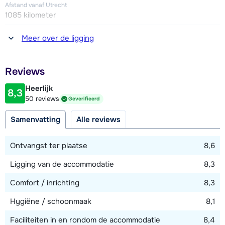
avonds 23.00 uur en vertrekt op ca. 100 meter van de
Afstand vanaf Utrecht
appartementen).
1085 kilometer
Afstand tot winkel(s)
Meer over de ligging
150 meter
Afstand tot restaurant of bar
Reviews
150 meter
Heerlijk
8,3
Afstand tot piste
50 reviews
Geverifieerd
50 meter
Samenvatting
Alle reviews
Afstand tot skilift
300 meter
Ontvangst ter plaatse
8,6
Ligging van de accommodatie
8,3
Bekijk kaart
Comfort / inrichting
8,3
Hygiëne / schoonmaak
8,1
Faciliteiten in en rondom de accommodatie
8,4