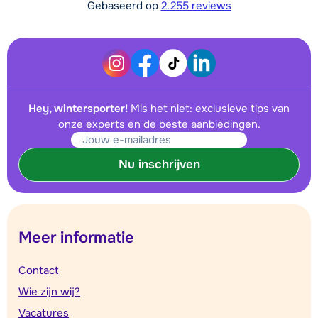
Gebaseerd op
2.255 reviews
Hey, wintersporter!
Mis het niet: exclusieve tips van
onze experts en de beste aanbiedingen.
Nu inschrijven
Meer informatie
Contact
Wie zijn wij?
Vacatures