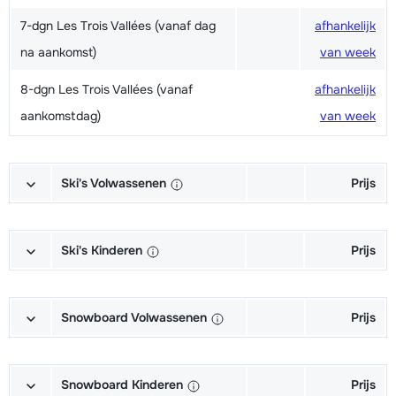
7-dgn Les Trois Vallées (vanaf dag
afhankelijk
na aankomst)
van week
8-dgn Les Trois Vallées (vanaf
afhankelijk
aankomstdag)
van week
Ski's Volwassenen
Prijs
Excellent (Excellence) Ski's +
afhankelijk
Schoenen + Stokken (6/7 dagen)
van week
Ski's Kinderen
Prijs
Excellent (Excellence) Ski's +
afhankelijk
Kampioen (Champion) Ski's +
afhankelijk
Stokken (6/7 dagen)
van week
Schoenen + Stokken (6/7 dagen)
van week
Snowboard Volwassenen
Prijs
Excellent (Excellence) Schoenen
afhankelijk
Kampioen (Champion) Ski's +
afhankelijk
Goud (Sensation) Snowboard +
afhankelijk
(6/7 dagen)
van week
Stokken (6/7 dagen)
van week
Boots (6/7 dagen)
van week
Snowboard Kinderen
Prijs