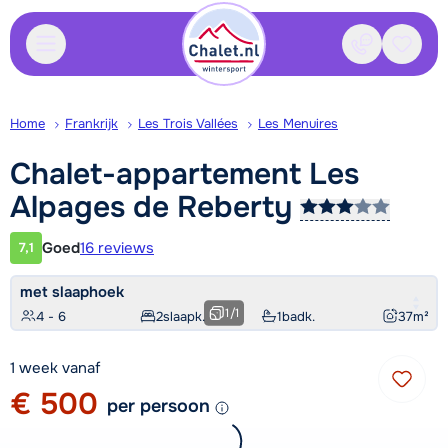
Contact
Bewaa
Home
Frankrijk
Les Trois Vallées
Les Menuires
Chalet-appartement Les
Alpages de
Reberty
Goed
16 reviews
7,1
Klantwaardering
met slaaphoek
1
/
1
4 - 6
2
slaapk.
1
badk.
37
m²
1 week vanaf
€ 500
per persoon