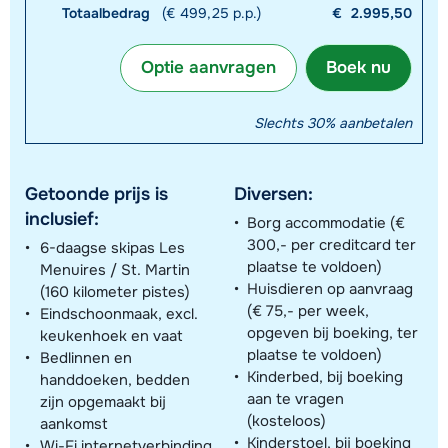
Totaalbedrag
(€ 499,25 p.p.)
€
2.995,50
Optie aanvragen
Boek nu
Slechts 30% aanbetalen
Getoonde prijs is
Diversen:
inclusief:
Borg accommodatie (€
300,- per creditcard ter
6-daagse skipas Les
plaatse te voldoen)
Menuires / St. Martin
Huisdieren op aanvraag
(160 kilometer pistes)
(€ 75,- per week,
Eindschoonmaak, excl.
opgeven bij boeking, ter
keukenhoek en vaat
plaatse te voldoen)
Bedlinnen en
Kinderbed, bij boeking
handdoeken, bedden
aan te vragen
zijn opgemaakt bij
(kosteloos)
aankomst
Kinderstoel, bij boeking
Wi-Fi internetverbinding