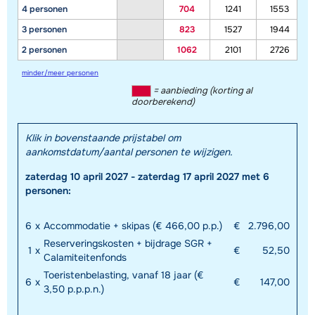
4 personen
704
1241
1553
3 personen
823
1527
1944
2 personen
1062
2101
2726
minder/meer personen
= aanbieding (korting al
doorberekend)
Klik in bovenstaande prijstabel om
aankomstdatum/aantal personen te wijzigen.
zaterdag 10 april 2027 - zaterdag 17 april 2027 met 6
personen:
6
x
Accommodatie + skipas (€ 466,00 p.p.)
€
2.796,00
Reserveringskosten + bijdrage SGR +
1
x
€
52,50
Calamiteitenfonds
Toeristenbelasting, vanaf 18 jaar (€
6
x
€
147,00
3,50 p.p.p.n.)