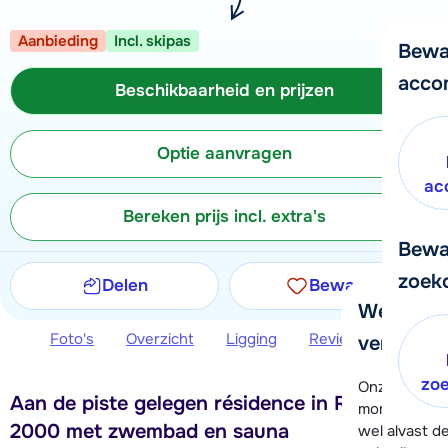
Aanbieding
Incl. skipas
Bewa
acco
Beschikbaarheid en prijzen
Optie aanvragen
ac
Bereken prijs incl. extra's
Bewa
zoek
Delen
Bewaren
We helpe
Foto's
Overzicht
Ligging
Reviews
Beschi
verder!
zo
Onze klanten
Aan de piste gelegen résidence in Reberty
moment hela
2000 met zwembad en sauna
wel alvast d