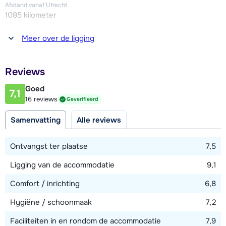
uitgebreid aanbod aan restaurants en winkels.
Afstand vanaf Utrecht
1085 kilometer
Afstand tot winkel(s)
Meer over de ligging
50 meter
Afstand tot restaurant of bar
Reviews
50 meter
Goed
7,1
Afstand tot piste
16 reviews
Geverifieerd
25 - 50 meter
Samenvatting
Alle reviews
Afstand tot skilift
150 meter
Ontvangst ter plaatse
7,5
Afstand tot skibushalte
Ligging van de accommodatie
9,1
50 meter
Comfort / inrichting
6,8
Hygiëne / schoonmaak
7,2
Bekijk kaart
Faciliteiten in en rondom de accommodatie
7,9