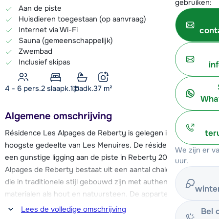
gebruiken:
Aan de piste
Huisdieren toegestaan (op aanvraag)
Internet via Wi-Fi
cont
Sauna (gemeenschappelijk)
Zwembad
Inclusief skipas
in
4 - 6 pers.
2
slaapk.
1 badk.
37
m²
What
Algemene omschrijving
Résidence Les Alpages de Reberty is gelegen in het
ter
hoogste gedeelte van Les Menuires. De résidence heeft
We zijn er 
een gunstige ligging aan de piste in Reberty 2000. Les
uur.
Alpages de Reberty bestaat uit een aantal chalet gebouwen,
die in traditionele stijl gebouwd zijn met authentieke
winte
materialen als hout en natuursteen. De appartementen
hebben een sfeervolle inrichting en beschikken allemaal over
Lees de volledige omschrijving
Bel 
een Wi-Fi internetverbinding (high-speed internet mogelijk