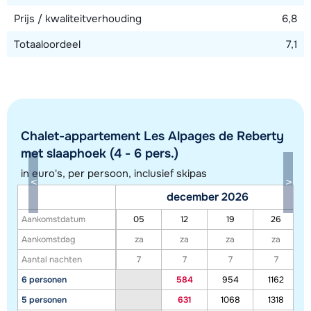
Prijs / kwaliteitverhouding
6,8
Totaaloordeel
7,1
Chalet-appartement Les Alpages de Reberty
met slaaphoek (4 - 6 pers.)
in euro's, per persoon, inclusief skipas
december 2026
Aankomstdatum
05
12
19
26
Toon alle accommodaties in dit gebied
Aankomstdag
za
za
za
za
Deze kaart geeft een indicatie van de ligging van onze accommodaties. De
Aantal nachten
7
7
7
7
exacte locatie kan enigszins afwijken.
6 personen
584
954
1162
5 personen
631
1068
1318