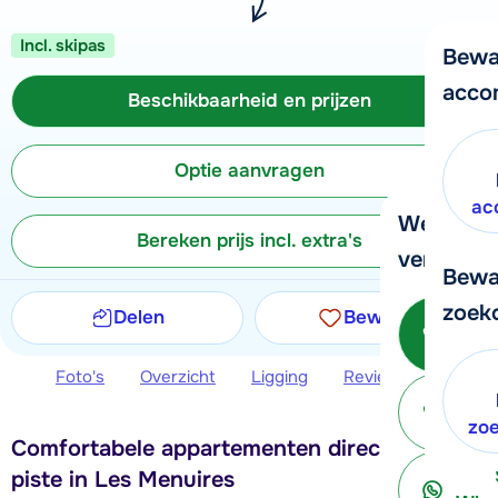
Incl. skipas
Bewa
acco
Beschikbaarheid en prijzen
Optie aanvragen
ac
We helpe
Bereken prijs incl. extra's
verder!
Bewa
zoek
Delen
Bewaren
Bel 
Foto's
Overzicht
Ligging
Reviews
Beschi
ter
zo
Comfortabele appartementen direct aan de
piste in Les Menuires