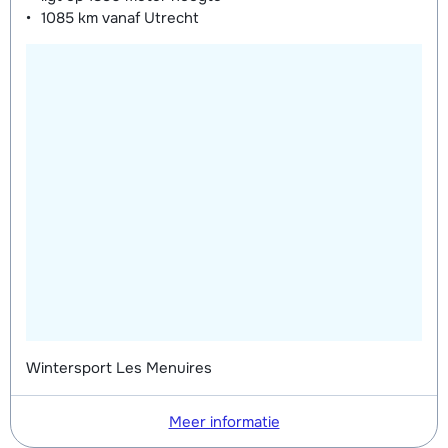
1085 km
vanaf Utrecht
Groepsles Ski Jeugd (13 t/m 17 jaar)
afhankelijk
's morgens - Gemiddeld
van week
Groepsles Ski Jeugd (13 t/m 17 jaar)
afhankelijk
's morgens - Gevorderd
van week
Groepsles Ski Jeugd (13 t/m 17 jaar)
€ 245,00
's middags - Beginner
Groepsles Ski Jeugd (13 t/m 17 jaar)
€ 245,00
's middags - Gemiddeld
Groepsles Ski Jeugd (13 t/m 17 jaar)
€ 245,00
's middags - Gevorderd
Wintersport Les Menuires
Meer informatie