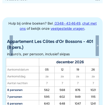
Hulp bij online boeken? Bel
0348 - 43 46 49
,
chat met
ons
of bekijk onze
veelgestelde vragen
.
Appartement Les Côtes d'Or Bossons - 401
Toon alle accommodaties in dit gebied
(8 pers.)
in euro's, per persoon, inclusief skipas
Deze kaart geeft een indicatie van de ligging van onze accommodaties. De
exacte locatie kan enigszins afwijken.
december 2026
Aankomstdatum
05
12
19
26
Aankomstdag
za
za
za
za
Aantal nachten
7
7
7
7
8 personen
562
568
876
1021
7 personen
595
602
949
1115
6 personen
640
648
1047
1241