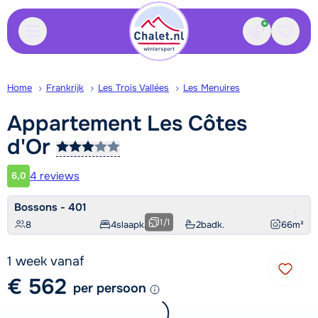
Contact
Bewaa
Home
Frankrijk
Les Trois Vallées
Les Menuires
Appartement Les Côtes
d'Or
4 reviews
6,0
Klantwaardering
Bossons - 401
1
/
1
8
4
slaapk.
2
badk.
66
m²
1 week vanaf
€ 562
per persoon