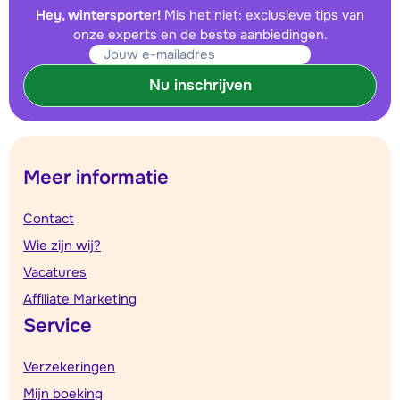
Hey, wintersporter!
Mis het niet: exclusieve tips van
onze experts en de beste aanbiedingen.
Nu inschrijven
Meer informatie
Contact
Wie zijn wij?
Vacatures
Affiliate Marketing
Service
Verzekeringen
Mijn boeking