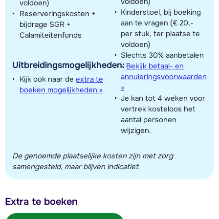
voldoen)
voldoen)
Kinderstoel, bij boeking
Reserveringskosten +
aan te vragen (€ 20,-
bijdrage SGR +
per stuk, ter plaatse te
Calamiteitenfonds
voldoen)
Slechts 30% aanbetalen
Uitbreidingsmogelijkheden:
-
Bekijk betaal- en
annuleringsvoorwaarden
Kijk ook naar de
extra te
»
boeken mogelijkheden »
Je kan tot 4 weken voor
vertrek kosteloos het
aantal personen
wijzigen.
De genoemde plaatselijke kosten zijn met zorg
samengesteld, maar blijven indicatief.
Extra te boeken