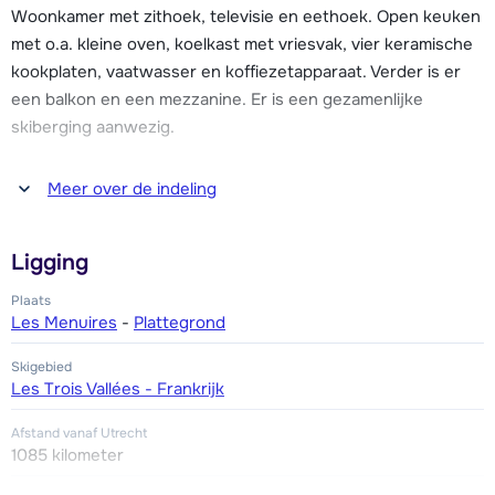
gelegenheden.
Woonkamer met zithoek, televisie en eethoek. Open keuken
met o.a. kleine oven, koelkast met vriesvak, vier keramische
Ook is er in Les Menuires een sport- en wellnesscentrum
kookplaten, vaatwasser en koffiezetapparaat. Verder is er
met overdekt zwembad, waar je heerlijk kunt relaxen na een
een balkon en een mezzanine. Er is een gezamenlijke
dag actief in de sneeuw.
skiberging aanwezig.
De comfortabele appartementen zijn ondergebracht in 3
Vier slaapkamers, waarvan één met een 2-persoonsbed en
Meer over de indeling
kleinschalige residenties: Courmayeur, Bossons en
drie met ieder twee 1-persoonsbedden. Twee badkamers
Argentière. Ze beschikken over een skiberging en er is
waarvan één met bad en één met douche. Twee aparte
gratis parkeergelegenheid.
Ligging
toiletten.
Plaats
De toegang tot het appartement is via een trap en deze
Les Menuires
-
Plattegrond
heeft 20 treden. Dit appartement is over twee verdiepingen
Skigebied
verdeeld.
Les Trois Vallées - Frankrijk
Afstand vanaf Utrecht
1085 kilometer