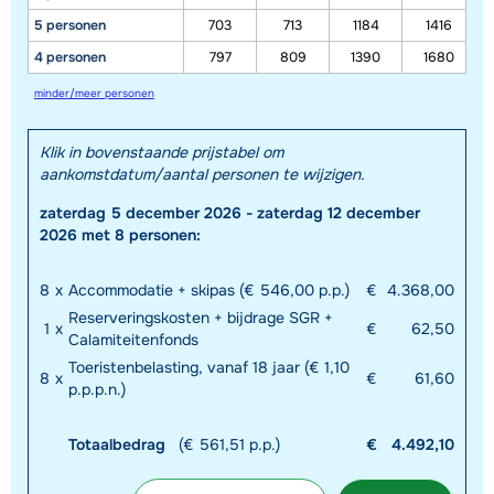
5 personen
703
713
1184
1416
4 personen
797
809
1390
1680
minder/meer personen
Klik in bovenstaande prijstabel om
aankomstdatum/aantal personen te wijzigen.
zaterdag 5 december 2026 - zaterdag 12 december
2026 met 8 personen:
8
x
Accommodatie + skipas (€ 546,00 p.p.)
€
4.368,00
Reserveringskosten + bijdrage SGR +
1
x
€
62,50
Calamiteitenfonds
Toeristenbelasting, vanaf 18 jaar (€ 1,10
8
x
€
61,60
p.p.p.n.)
Totaalbedrag
(€ 561,51 p.p.)
€
4.492,10