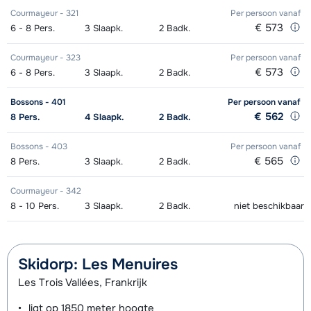
Zilver (Evolution) Schoenen (8
afhankelijk
Courmayeur - 321
Per persoon
vanaf
Mini Kid Ski's + Stokken (8 dagen)
afhankelijk
Groepsles Ski Kind (6 t/m 12 jaar) 's
€ 245,00
€ 573
6 - 8
Pers.
3
Slaapk.
2
Badk.
dagen)
van week
van week
middags - Gemiddeld
Courmayeur - 323
Per persoon
vanaf
Mini Kid Schoenen (8 dagen)
afhankelijk
€ 573
6 - 8
Pers.
3
Slaapk.
2
Badk.
Groepsles Ski Kind (6 t/m 12 jaar) 's
€ 245,00
van week
middags - Gevorderd
Bossons - 401
Per persoon
vanaf
€ 562
8
Pers.
4
Slaapk.
2
Badk.
Groepsles Ski Kind (4 t/m 5 jaar) 's
afhankelijk
Bossons - 403
morgens - Beginner
Per persoon
van week
vanaf
€ 565
8
Pers.
3
Slaapk.
2
Badk.
Groepsles Snowboard Kind (6 t/m
€ 245,00
Courmayeur - 342
12 jaar) 's middags - Beginner
8 - 10
Pers.
3
Slaapk.
2
Badk.
niet beschikbaar
Groepsles Snowboard Kind (6 t/m
afhankelijk
12 jaar) 's morgens - Gevorderd
van week
Skidorp: Les Menuires
Groepsles Ski Jeugd (13 t/m 17 jaar)
afhankelijk
Les Trois Vallées, Frankrijk
's morgens - Beginner
van week
ligt op
1850 meter
hoogte