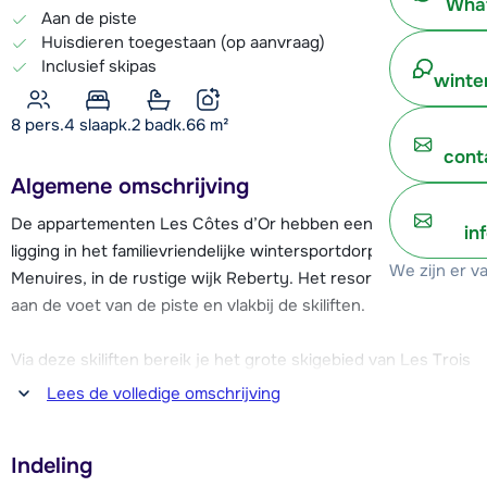
What
Aan de piste
Huisdieren toegestaan (op aanvraag)
Inclusief skipas
winte
8 pers.
4
slaapk.
2 badk.
66
m²
cont
Algemene omschrijving
De appartementen Les Côtes d’Or hebben een gunstige
in
ligging in het familievriendelijke wintersportdorp Les
We zijn er v
Menuires, in de rustige wijk Reberty. Het resort ligt namelijk
aan de voet van de piste en vlakbij de skiliften.
Via deze skiliften bereik je het grote skigebied van Les Trois
Vallées met ca. 600 kilometer aan piste. Het centrum van
Lees de volledige omschrijving
Les Menuires ligt op ca. 600 meter, hier vind je alle
benodigde faciliteiten. Zo zijn er diverse restaurants,
Indeling
winkels, supermarkten een skischool en gezellige aprés-ski