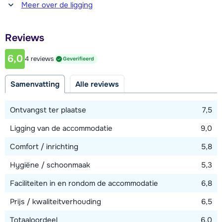
Afstand tot winkel(s)
Meer over de ligging
600 meter
Afstand tot restaurant of bar
Reviews
600 meter
6,0
4 reviews
Geverifieerd
Afstand tot piste
50 meter
Samenvatting
Alle reviews
Afstand tot skilift
100 meter (via piste)
Ontvangst ter plaatse
7,5
Ligging van de accommodatie
9,0
Bekijk kaart
Comfort / inrichting
5,8
Hygiëne / schoonmaak
5,3
Faciliteiten in en rondom de accommodatie
6,8
Prijs / kwaliteitverhouding
6,5
Totaaloordeel
6,0