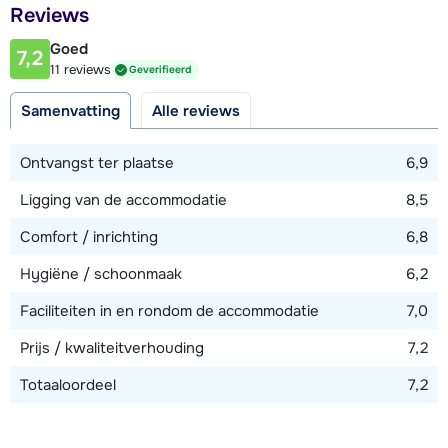
Afstand tot piste
Reviews
10 meter
Goed
7,2
Afstand tot skilift
11 reviews
Geverifieerd
10 meter
Samenvatting
Alle reviews
Bekijk kaart
Ontvangst ter plaatse
6,9
Ligging van de accommodatie
8,5
Comfort / inrichting
6,8
Hygiëne / schoonmaak
6,2
Faciliteiten in en rondom de accommodatie
7,0
Prijs / kwaliteitverhouding
7,2
Totaaloordeel
7,2