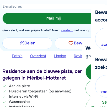
Bewa
Mail mij
acco
Geen alert, wel een prijsindicatie? Neem
contact
met ons op.
Delen
Bewaren
ac
We helpe
graag ver
Foto's
Overzicht
Ligging
Reviews
Extra 
Bewa
zoek
Bel o
Residence aan de blauwe piste, centraal
- 
gelegen in Méribel-Mottaret
P
Aan de piste
Huisdieren toegestaan (op aanvraag)
terug
zo
Internet via Wi-Fi
Wasmachine
St
Inclusief skipas