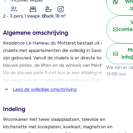
Wh
b
2 - 3 pers.
1
slaapk.
1 badk.
18
m²
V
conta
Algemene omschrijving
Residence Le Hameau du Mottaret bestaat uit een aantal
Ma
chalets met appartementen die volledig in Savoyaardse stijl
info
zijn gebouwd. Vanuit de chalets is er directe toegang tot de
blauwe pistes, de liften en de winkels van Méribel Mottaret.
We zijn er v
Via de blauwe piste Furet kun je een afdaling maken naar
13:00 uur.
het begin van de stoeltjesliften Arolles en Combes, maar ook
naar de cabinelift Plattieres. Deze Plattieres lift brengt je
Lees de volledige omschrijving
naar een hoogte van maar liefst 2700 meter, naar de 3
Marches. Via deze lift kun je ook het snowpark bereiken.
Indeling
In en rondom de chalets zijn er verschillende faciliteiten te
Woonkamer met twee slaapplaatsen, televisie en
vinden, zoals een bar, restaurant, kiosk en kleine
kitchenette met kookplaten, koelkast, magnetron en
supermarkt.