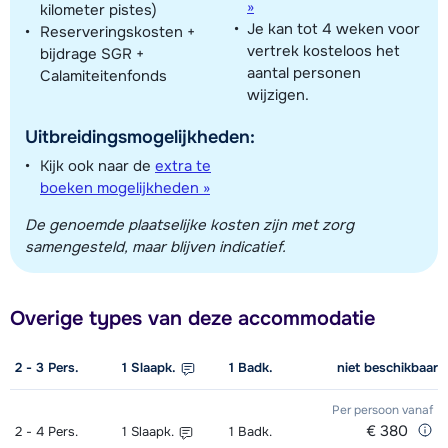
»
kilometer pistes)
Je kan tot 4 weken voor
Reserveringskosten +
vertrek kosteloos het
bijdrage SGR +
aantal personen
Calamiteitenfonds
wijzigen.
Uitbreidingsmogelijkheden:
Kijk ook naar de
extra te
boeken mogelijkheden »
De genoemde plaatselijke kosten zijn met zorg
samengesteld, maar blijven indicatief.
Overige types van deze accommodatie
2 - 3
Pers.
1
Slaapk.
1
Badk.
niet beschikbaar
Per persoon
vanaf
€ 380
2 - 4
Pers.
1
Slaapk.
1
Badk.