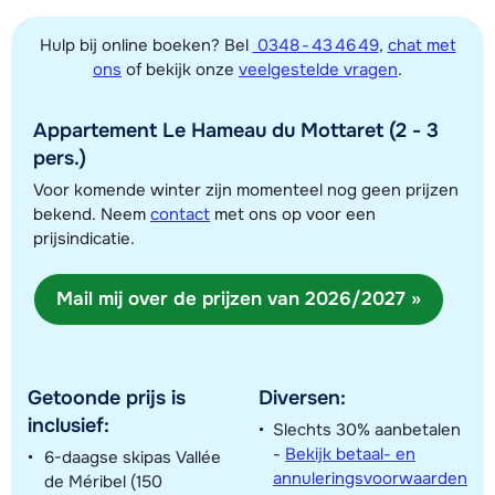
Hulp bij online boeken? Bel
0348 - 43 46 49
,
chat met
ons
of bekijk onze
veelgestelde vragen
.
Toon alle accommodaties in dit gebied
Deze kaart geeft een indicatie van de ligging van onze accommodaties. De
Appartement Le Hameau du Mottaret (2 - 3
exacte locatie kan enigszins afwijken.
pers.)
Voor komende winter zijn momenteel nog geen prijzen
bekend. Neem
contact
met ons op voor een
prijsindicatie.
Mail mij over de prijzen van 2026/2027 »
Getoonde prijs is
Diversen:
inclusief:
Slechts 30% aanbetalen
-
Bekijk betaal- en
6-daagse skipas Vallée
annuleringsvoorwaarden
de Méribel (150