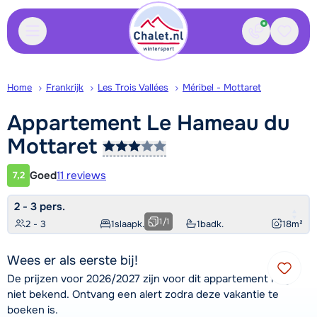
Contact
Bewaa
Home
Frankrijk
Les Trois Vallées
Méribel - Mottaret
Appartement Le Hameau du
Mottaret
Goed
11 reviews
7,2
Klantwaardering
2 - 3 pers.
1
/
1
2 - 3
1
slaapk.
1
badk.
18
m²
Wees er als eerste bij!
De prijzen voor 2026/2027 zijn voor dit appartement nog
niet bekend. Ontvang een alert zodra deze vakantie te
boeken is.