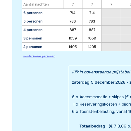
Aantal nachten
7
7
7
6 personen
714
714
5 personen
783
783
4 personen
887
887
3 personen
1059
1059
2 personen
1405
1405
minder/meer personen
Klik in bovenstaande prijstab
zaterdag 5 december 2026 - 
6
x
Accommodatie + skipas (€ 
1
x
Reserveringskosten + bijd
6
x
Toeristenbelasting, vanaf 18
Totaalbedrag
(€ 713,86 p.