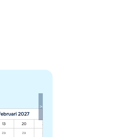
februari 2027
maart 2027
13
20
27
06
13
20
27
za
za
za
za
za
za
za