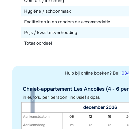
Comfort / inrichting
Hygiëne / schoonmaak
Faciliteiten in en rondom de accommodatie
Prijs / kwaliteitverhouding
Totaaloordeel
Hulp bij online boeken? Bel
034
Chalet-appartement Les Ancolies (4 - 6 per
in euro's, per persoon, inclusief skipas
december 2026
Aankomstdatum
05
12
19
2
Aankomstdag
za
za
za
z