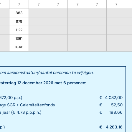
7
7
7
7
7
7
7
883
979
1122
1361
1840
el om aankomstdatum/aantal personen te wijzigen.
zaterdag 12 december 2026 met 6 personen:
672,00 p.p.)
€
4.032,00
rage SGR + Calamiteitenfonds
€
52,50
 jaar (€ 4,73 p.p.p.n.)
€
198,66
p.)
€
4.283,16