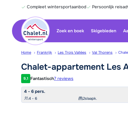
Compleet wintersportaanbod
Persoonlijk reisad
Zoek en boek
Skigebieden
Aa
Home
Frankrijk
Les Trois Vallées
Val Thorens
Chale
Chalet-appartement Les
A
Fantastisch
7 reviews
9,1
Klantwaardering
4 - 6 pers.
4 - 6
2
slaapk.