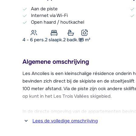
Aan de piste
Internet via Wi-Fi
Open haard / houtkachel
4 - 6 pers.
2
slaapk.
2 badk.
95
m²
Algemene omschrijving
Les Ancolies is een kleinschalige résidence onderin
bevinden zich direct bij de skipiste en de stoeltjeslift
100 meter afstand. Via de piste zijn ook andere skilift
op kunt in het Les Trois Vallées skigebied.
In de directe omgeving van de appartementen bevinde
sportwinkels, restaurants, bars en een supermarkt. 
Lees de volledige omschrijving
sportcentrum met o.a. twee zwembaden en wellnessfa
loopafstand.