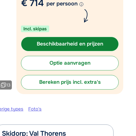
€ 714
per persoon
Plan een terugbelverzoek
om 09:00 uur weer beschikbaar:
Incl. skipas
Chat met wintersportspecialist
Bel ons via 0348 - 43 46 49
Beschikbaarheid en prijzen
Optie aanvragen
Bereken prijs incl. extra's
13
erige types
Foto's
Skidorp: Val Thorens