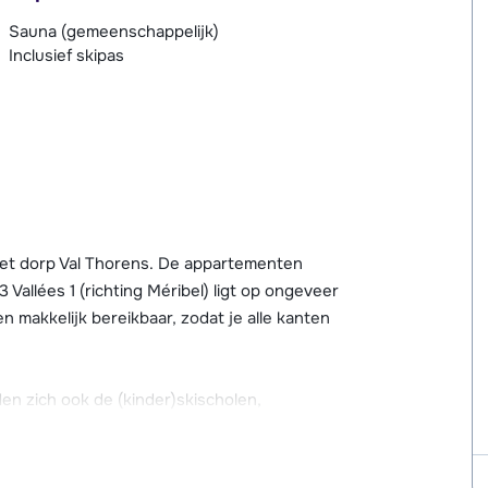
Sauna (gemeenschappelijk)
Inclusief skipas
 het dorp Val Thorens. De appartementen
 3 Vallées 1 (richting Méribel) ligt op ongeveer
en makkelijk bereikbaar, zodat je alle kanten
n zich ook de (kinder)skischolen,
Het centrum van Val Thorens en een groot
ciliteiten ligt op ongeveer 300 meter