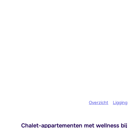
Overzicht
Ligging
Chalet-appartementen met wellness bij 