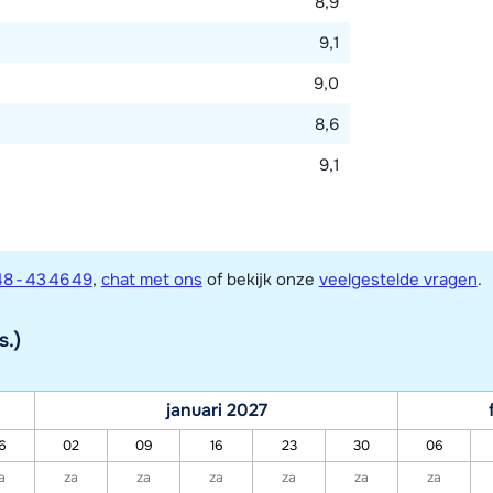
8,9
9,1
9,0
8,6
9,1
8 - 43 46 49
,
chat met ons
of bekijk onze
veelgestelde vragen
.
s.)
januari 2027
6
02
09
16
23
30
06
a
za
za
za
za
za
za