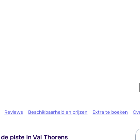
maandag 
Reviews
Beschikbaarheid en prijzen
Extra te boeken
Ov
de piste in Val Thorens