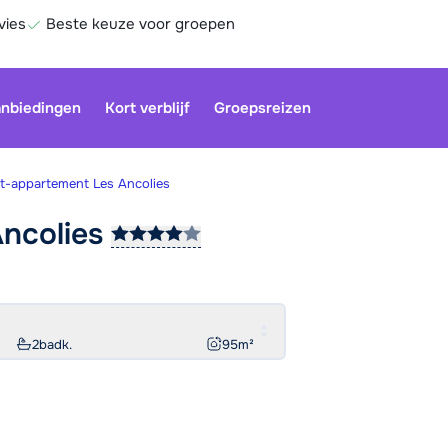
vies
Beste keuze voor groepen
nbiedingen
Kort verblijf
Groepsreizen
t-appartement Les Ancolies
ncolies
Onze klan
gesloten.
gebruiken
Be
2
badk.
95
m²