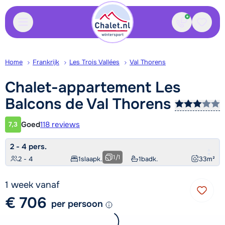
Contact
Bewaa
Home
Frankrijk
Les Trois Vallées
Val Thorens
Chalet-appartement Les
Balcons de Val
Thorens
Goed
118 reviews
7,3
Klantwaardering
2 - 4 pers.
1
/
1
2 - 4
1
slaapk.
1
badk.
33
m²
1 week vanaf
€ 706
per persoon