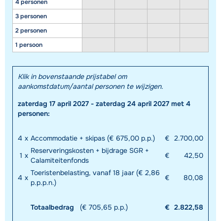
4 personen
3 personen
2 personen
1 persoon
Klik in bovenstaande prijstabel om
aankomstdatum/aantal personen te wijzigen.
zaterdag 17 april 2027 - zaterdag 24 april 2027 met 4
personen:
4
x
Accommodatie + skipas (€ 675,00 p.p.)
€
2.700,00
Reserveringskosten + bijdrage SGR +
1
x
€
42,50
Calamiteitenfonds
Toeristenbelasting, vanaf 18 jaar (€ 2,86
4
x
€
80,08
p.p.p.n.)
Totaalbedrag
(€ 705,65 p.p.)
€
2.822,58