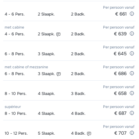
weken)
Per persoon
vanaf
€ 661
4 - 6
Pers.
2
Slaapk.
2
Badk.
Groepsles snowboard vanaf 8 jaar
afhankelijk
's morgens - Beginner (0 weken)
van week
met cabine
Per persoon
vanaf
€ 639
4 - 6
Pers.
2
Slaapk.
2
Badk.
Groepsles snowboard vanaf 8 jaar
afhankelijk
Per persoon
vanaf
's morgens - Gemiddeld (1-2 weken)
van week
€ 645
6 - 8
Pers.
3
Slaapk.
2
Badk.
Groepsles snowboard vanaf 8 jaar
afhankelijk
met cabine of mezzanine
Per persoon
vanaf
's morgens - Gevorderd (min. 3
van week
€ 686
6 - 8
Pers.
3
Slaapk.
2
Badk.
weken)
Per persoon
vanaf
€ 658
Groepsles ski Volwassene 's
afhankelijk
8 - 10
Pers.
4
Slaapk.
3
Badk.
middags - Beginner (0 weken)
van week
supérieur
Per persoon
vanaf
€ 687
8 - 10
Pers.
4
Slaapk.
4
Badk.
Groepsles ski Volwassene 's
afhankelijk
middags - Gemiddeld (1-3 weken)
van week
Per persoon
vanaf
€ 707
10 - 12
Pers.
5
Slaapk.
4
Badk.
Groepsles ski Volwassene 's
afhankelijk