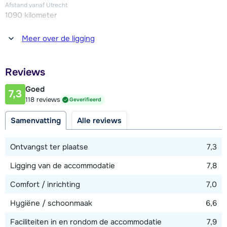
zo'n 300 meter afstand gelegen (vooraf reserveren via
Afstand vanaf Utrecht
www.valthoparc.com).
1090 kilometer
Afstand tot winkel(s)
Meer over de ligging
50 - 100 meter
Afstand tot restaurant of bar
Reviews
25 - 50 meter
Goed
7,3
Afstand tot piste
118 reviews
Geverifieerd
100 meter
Samenvatting
Alle reviews
Afstand tot skilift
400 meter
Ontvangst ter plaatse
7,3
Ligging van de accommodatie
7,8
Bekijk kaart
Comfort / inrichting
7,0
Hygiëne / schoonmaak
6,6
Faciliteiten in en rondom de accommodatie
7,9