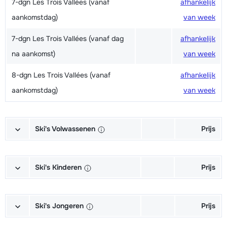
7-dgn Les Trois Vallées (vanaf
afhankelijk
aankomstdag)
van week
7-dgn Les Trois Vallées (vanaf dag
afhankelijk
na aankomst)
van week
8-dgn Les Trois Vallées (vanaf
afhankelijk
aankomstdag)
van week
Ski's Volwassenen
Prijs
Excellent Ski's + Schoenen +
€ 188,00
Stokken (6/7 dagen)
Ski's Kinderen
Prijs
Excellent Ski's + Stokken (6/7
€ 142,00
Competition Ski's + Schoenen +
€ 79,00
dagen)
Stokken (6/7 dagen)
Ski's Jongeren
Prijs
Expert Ski's + Schoenen + Stokken
€ 155,00
Competition Ski's + Stokken (6/7
€ 64,00