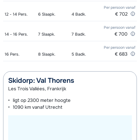
Per persoon
vanaf
middags- Gevorderd (min. 3 weken)
van week
€ 702
12 - 14
Pers.
6
Slaapk.
4
Badk.
Groepsles ski Kind (5 - 13 jaar) 's
afhankelijk
Per persoon
vanaf
middags - Beginner (0-1 week)
van week
€ 700
14 - 16
Pers.
7
Slaapk.
7
Badk.
Groepsles ski Kind (5 - 13 jaar) 's
afhankelijk
Per persoon
vanaf
middags - Gemiddeld (2-4 weken)
van week
€ 683
16
Pers.
8
Slaapk.
5
Badk.
Groepsles ski Kind (5 - 13 jaar) 's
afhankelijk
middags - Gevorderd (min. 4 weken)
van week
Skidorp: Val Thorens
Les Trois Vallées, Frankrijk
Groepsles snowboard vanaf 5 jaar
afhankelijk
's middags - Beginner (0 weken)
van week
ligt op
2300 meter
hoogte
1090 km
vanaf Utrecht
Groepsles snowboard vanaf 5 jaar
afhankelijk
's middags - Gemiddeld (1-2 weken)
van week
Groepsles snowboard vanaf 5 jaar
afhankelijk