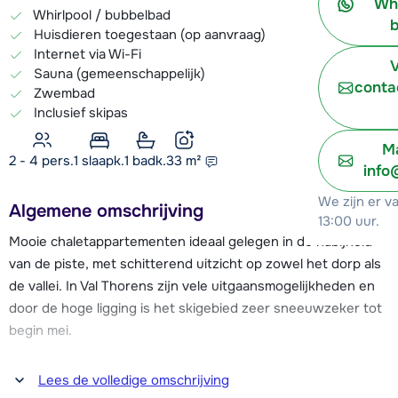
Wh
Whirlpool / bubbelbad
b
Huisdieren toegestaan (op aanvraag)
Internet via Wi-Fi
V
Sauna (gemeenschappelijk)
conta
Zwembad
Inclusief skipas
Ma
2 - 4 pers.
1
slaapk.
1 badk.
33
m²
info
We zijn er v
Algemene omschrijving
13:00 uur.
Mooie chaletappartementen ideaal gelegen in de nabijheid
van de piste, met schitterend uitzicht op zowel het dorp als
de vallei. In Val Thorens zijn vele uitgaansmogelijkheden en
door de hoge ligging is het skigebied zeer sneeuwzeker tot
begin mei.
De gratis skibus naar het centrum van Val Thorens (centrum
Lees de volledige omschrijving
gelegen op ca. 400 meter) stopt direct voor het