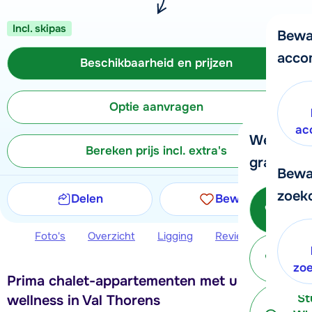
Incl. skipas
Bewa
acco
Beschikbaarheid en prijzen
Optie aanvragen
ac
We helpe
Bereken prijs incl. extra's
graag ver
Bewa
zoek
Delen
Bewaren
Bel o
- 
Foto's
Overzicht
Ligging
Reviews
Beschi
P
terug
zo
Prima chalet-appartementen met uitgebreide
St
wellness in Val Thorens