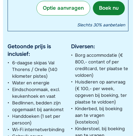
Optie aanvragen
Boek nu
Slechts 30% aanbetalen
Getoonde prijs is
Diversen:
inclusief:
Borg accommodatie (€
800,- contant of per
6-daagse skipas Val
creditcard, ter plaatse te
Thorens / Orelle (140
voldoen)
kilometer pistes)
Huisdieren op aanvraag
Water en energie
(€ 100,- per week,
Eindschoonmaak, excl.
opgeven bij boeking, ter
keukenhoek en vaat
plaatse te voldoen)
Bedlinnen, bedden zijn
Kinderbed, bij boeking
opgemaakt bij aankomst
aan te vragen
Handdoeken (1 set per
(kosteloos)
persoon)
Kinderstoel, bij boeking
Wi-Fi internetverbinding
aan te vragen