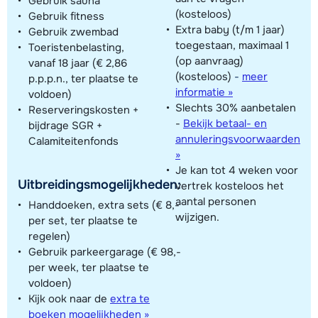
Gebruik sauna
(kosteloos)
Gebruik fitness
Extra baby (t/m 1 jaar)
Gebruik zwembad
toegestaan, maximaal 1
Toeristenbelasting,
(op aanvraag)
vanaf 18 jaar (€ 2,86
(kosteloos)
-
meer
p.p.p.n., ter plaatse te
informatie »
voldoen)
Slechts 30% aanbetalen
Reserveringskosten +
-
Bekijk betaal- en
bijdrage SGR +
annuleringsvoorwaarden
Calamiteitenfonds
»
Je kan tot 4 weken voor
Uitbreidingsmogelijkheden:
vertrek kosteloos het
aantal personen
Handdoeken, extra sets (€ 8,-
wijzigen.
per set, ter plaatse te
regelen)
Gebruik parkeergarage (€ 98,-
per week, ter plaatse te
voldoen)
Kijk ook naar de
extra te
boeken mogelijkheden »