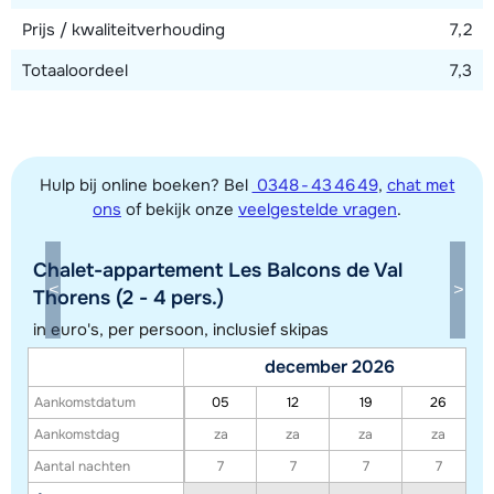
Prijs / kwaliteitverhouding
7,2
Totaaloordeel
7,3
Hulp bij online boeken? Bel
0348 - 43 46 49
,
chat met
ons
of bekijk onze
veelgestelde vragen
.
Chalet-appartement Les Balcons de Val
Toon alle accommodaties in dit gebied
Thorens (2 - 4 pers.)
Deze kaart geeft een indicatie van de ligging van onze accommodaties. De
in euro's, per persoon, inclusief skipas
exacte locatie kan enigszins afwijken.
december 2026
Aankomstdatum
05
12
19
26
Aankomstdag
za
za
za
za
Aantal nachten
7
7
7
7