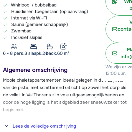
Wh
Whirlpool / bubbelbad
b
Huisdieren toegestaan (op aanvraag)
Internet via Wi-Fi
V
Sauna (gemeenschappelijk)
conta
Zwembad
Inclusief skipas
Ma
6 - 8 pers.
3
slaapk.
2 badk.
60
m²
info
We zijn er v
Algemene omschrijving
13:00 uur.
Mooie chaletappartementen ideaal gelegen in de nabijheid
van de piste, met schitterend uitzicht op zowel het dorp als
de vallei. In Val Thorens zijn vele uitgaansmogelijkheden en
door de hoge ligging is het skigebied zeer sneeuwzeker tot
begin mei.
De gratis skibus naar het centrum van Val Thorens (centrum
Lees de volledige omschrijving
gelegen op ca. 400 meter) stopt direct voor het