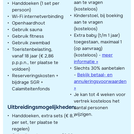
aan te vragen
Handdoeken (1 set per
(kosteloos)
persoon)
Kinderstoel, bij boeking
Wi-Fi internetverbinding
aan te vragen
Openhaardhout
(kosteloos)
Gebruik sauna
Extra baby (t/m 1 jaar)
Gebruik fitness
toegestaan, maximaal 1
Gebruik zwembad
(op aanvraag)
Toeristenbelasting,
(kosteloos)
-
meer
vanaf 18 jaar (€ 2,86
informatie »
p.p.p.n., ter plaatse te
Slechts 30% aanbetalen
voldoen)
-
Bekijk betaal- en
Reserveringskosten +
annuleringsvoorwaarden
bijdrage SGR +
»
Calamiteitenfonds
Je kan tot 4 weken voor
vertrek kosteloos het
Uitbreidingsmogelijkheden:
aantal personen
wijzigen.
Handdoeken, extra sets (€ 8,-
per set, ter plaatse te
regelen)