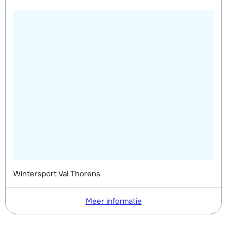
Groepsles snowboard vanaf 5 jaar
afhankelijk
's middags - Gemiddeld (1-2 weken)
van week
Groepsles snowboard vanaf 5 jaar
afhankelijk
's middags - Gevorderd (min. 3
van week
weken)
Wintersport Val Thorens
Meer informatie