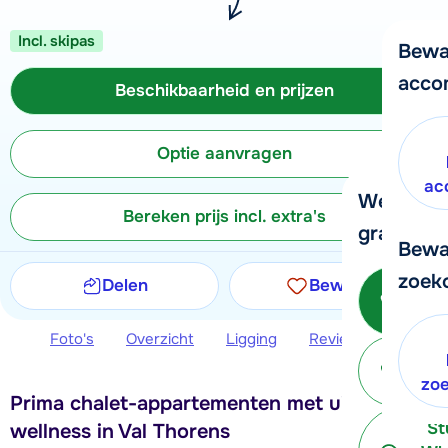
Incl. skipas
Bewa
acco
Beschikbaarheid en prijzen
Optie aanvragen
ac
We helpe
Bereken prijs incl. extra's
graag ver
Bewa
zoek
Delen
Bewaren
Bel o
- 
Foto's
Overzicht
Ligging
Reviews
Beschi
P
terug
zo
Prima chalet-appartementen met uitgebreide
St
wellness in Val Thorens