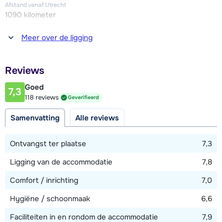
zo'n 300 meter afstand gelegen (vooraf reserveren via
Afstand vanaf Utrecht
www.valthoparc.com).
1090 kilometer
Afstand tot winkel(s)
Meer over de ligging
50 - 100 meter
Afstand tot restaurant of bar
Reviews
25 - 50 meter
Goed
7,3
Afstand tot piste
118 reviews
Geverifieerd
100 meter
Samenvatting
Alle reviews
Afstand tot skilift
400 meter
Ontvangst ter plaatse
7,3
Ligging van de accommodatie
7,8
Bekijk kaart
Comfort / inrichting
7,0
Hygiëne / schoonmaak
6,6
Faciliteiten in en rondom de accommodatie
7,9