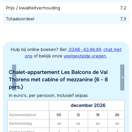
Prijs / kwaliteitverhouding
7,2
Totaaloordeel
7,3
Hulp bij online boeken? Bel
0348 - 43 46 49
,
chat met
ons
of bekijk onze
veelgestelde vragen
.
Chalet-appartement Les Balcons de Val
Toon alle accommodaties in dit gebied
Thorens met cabine of mezzanine (6 - 8
pers.)
Deze kaart geeft een indicatie van de ligging van onze accommodaties. De
exacte locatie kan enigszins afwijken.
in euro's, per persoon, inclusief skipas
december 2026
Aankomstdatum
05
12
19
26
Aankomstdag
za
za
za
za