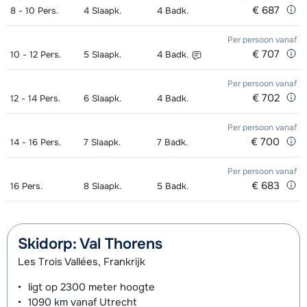
€ 687
8 - 10
Pers.
4
Slaapk.
4
Badk.
Groepsles ski Volwassene 's
afhankelijk
middags - Gemiddeld (1-3 weken)
van week
Per persoon
vanaf
€ 707
10 - 12
Pers.
5
Slaapk.
4
Badk.
Groepsles ski Volwassene 's
afhankelijk
Per persoon
vanaf
middags- Gevorderd (min. 3 weken)
van week
€ 702
12 - 14
Pers.
6
Slaapk.
4
Badk.
Groepsles ski Kind (5 - 13 jaar) 's
afhankelijk
Per persoon
vanaf
middags - Beginner (0-1 week)
van week
€ 700
14 - 16
Pers.
7
Slaapk.
7
Badk.
Groepsles ski Kind (5 - 13 jaar) 's
afhankelijk
Per persoon
vanaf
middags - Gemiddeld (2-4 weken)
van week
€ 683
16
Pers.
8
Slaapk.
5
Badk.
Groepsles ski Kind (5 - 13 jaar) 's
afhankelijk
middags - Gevorderd (min. 4 weken)
van week
Skidorp: Val Thorens
Les Trois Vallées, Frankrijk
Groepsles snowboard vanaf 5 jaar
afhankelijk
's middags - Beginner (0 weken)
van week
ligt op
2300 meter
hoogte
1090 km
vanaf Utrecht