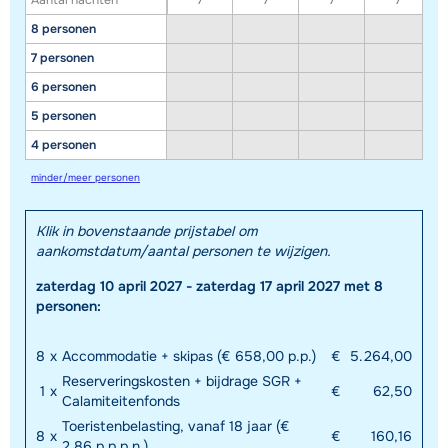
Aantal nachten
7
7
7
7
8 personen
7 personen
6 personen
5 personen
4 personen
minder/meer personen
Klik in bovenstaande prijstabel om
aankomstdatum/aantal personen te wijzigen.
zaterdag 10 april 2027 - zaterdag 17 april 2027 met 8
personen:
8
x
Accommodatie + skipas (€ 658,00 p.p.)
€
5.264,00
Reserveringskosten + bijdrage SGR +
1
x
€
62,50
Calamiteitenfonds
Toeristenbelasting, vanaf 18 jaar (€
8
x
€
160,16
2,86 p.p.p.n.)