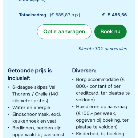
Totaalbedrag
(€ 685,83 p.p.)
€
5.486,66
Optie aanvragen
Boek nu
Slechts 30% aanbetalen
Getoonde prijs is
Diversen:
inclusief:
Borg accommodatie (€
800,- contant of per
6-daagse skipas Val
creditcard, ter plaatse te
Thorens / Orelle (140
voldoen)
kilometer pistes)
Huisdieren op aanvraag
Water en energie
(€ 100,- per week,
Eindschoonmaak, excl.
opgeven bij boeking, ter
keukenhoek en vaat
plaatse te voldoen)
Bedlinnen, bedden zijn
Kinderbed, bij boeking
opgemaakt bij aankomst