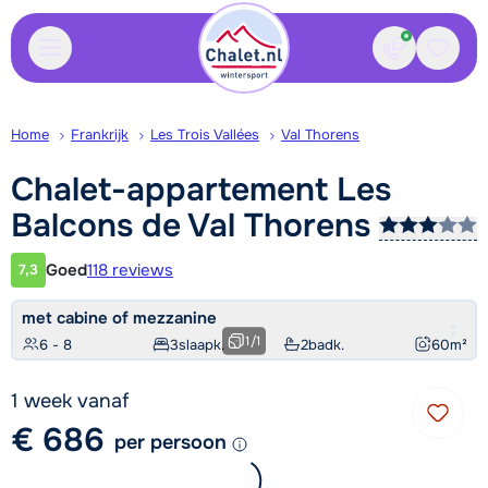
Contact
Bewaa
Home
Frankrijk
Les Trois Vallées
Val Thorens
Chalet-appartement Les
Balcons de Val
Thorens
Goed
118 reviews
7,3
Klantwaardering
met cabine of mezzanine
1
/
1
6 - 8
3
slaapk.
2
badk.
60
m²
1 week vanaf
€ 686
per persoon