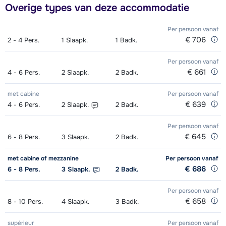
morgens - Gemiddeld (2-4 weken)
van week
Overige types van deze accommodatie
Groepsles ski Kind (5 - 13 jaar) 's
afhankelijk
Per persoon
vanaf
€ 706
2 - 4
Pers.
1
Slaapk.
1
Badk.
morgens - Gevorderd (min. 4
van week
weken)
Per persoon
vanaf
€ 661
4 - 6
Pers.
2
Slaapk.
2
Badk.
Groepsles snowboard vanaf 8 jaar
afhankelijk
's morgens - Beginner (0 weken)
van week
met cabine
Per persoon
vanaf
€ 639
4 - 6
Pers.
2
Slaapk.
2
Badk.
Groepsles snowboard vanaf 8 jaar
afhankelijk
Per persoon
vanaf
's morgens - Gemiddeld (1-2 weken)
van week
€ 645
6 - 8
Pers.
3
Slaapk.
2
Badk.
Groepsles snowboard vanaf 8 jaar
afhankelijk
met cabine of mezzanine
Per persoon
vanaf
's morgens - Gevorderd (min. 3
van week
€ 686
6 - 8
Pers.
3
Slaapk.
2
Badk.
weken)
Per persoon
vanaf
€ 658
Groepsles ski Volwassene 's
afhankelijk
8 - 10
Pers.
4
Slaapk.
3
Badk.
middags - Beginner (0 weken)
van week
supérieur
Per persoon
vanaf