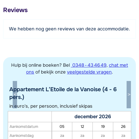
Afstand tot restaurant of bar
Reviews
250 meter
Afstand tot piste
We hebben nog geen reviews van deze accommodatie.
400 meter
Afstand tot skilift
400 meter
Hulp bij online boeken? Bel
0348 - 43 46 49
,
chat met
ons
of bekijk onze
veelgestelde vragen
.
Bekijk kaart
Appartement L’Etoile de la Vanoise (4 - 6
pers.)
in euro's, per persoon, inclusief skipas
december 2026
Aankomstdatum
05
12
19
26
Aankomstdag
za
za
za
za