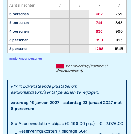
Aantal nachten
7
7
7
7
6 personen
682
765
5 personen
744
843
4 personen
836
960
3 personen
990
1155
Toon alle accommodaties in dit gebied
2 personen
1298
1545
Deze kaart geeft een indicatie van de ligging van onze accommodaties. De
minder/meer personen
exacte locatie kan enigszins afwijken.
= aanbieding (korting al
doorberekend)
Klik in bovenstaande prijstabel om
aankomstdatum/aantal personen te wijzigen.
zaterdag 16 januari 2027 - zaterdag 23 januari 2027 met
6 personen:
6
x
Accommodatie + skipas (€ 496,00 p.p.)
€
2.976,00
Reserveringskosten + bijdrage SGR +
1
x
€
52,50