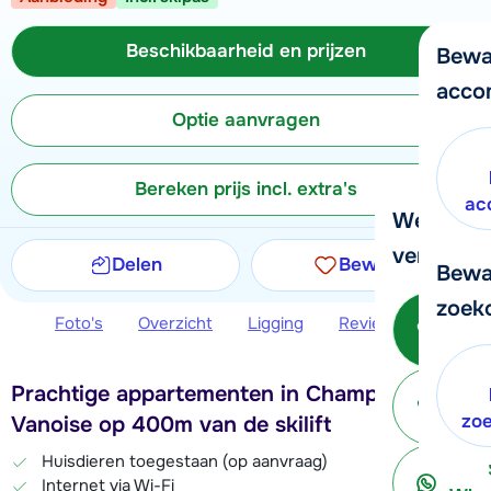
Beschikbaarheid en prijzen
Bewa
acco
Optie aanvragen
Bereken prijs incl. extra's
ac
We helpe
verder!
Delen
Bewaren
Bewa
zoek
Bel 
Foto's
Overzicht
Ligging
Reviews
Beschi
Prachtige appartementen in Champagny en
ter
zo
Vanoise op 400m van de skilift
Huisdieren toegestaan (op aanvraag)
Internet via Wi-Fi