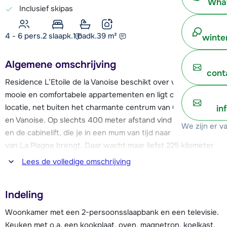
What
Inclusief skipas
4 - 6 pers.
2
slaapk.
1 badk.
39
m²
winte
Algemene omschrijving
cont
Residence L’Etoile de la Vanoise beschikt over verschillende
mooie en comfortabele appartementen en ligt op een mooie
locatie, net buiten het charmante centrum van Champagny
in
en Vanoise. Op slechts 400 meter afstand vind je de piste
We zijn er v
en de cabinelift, die je in een mum van tijd naar het skigebied
van La Plagne brengt. Daar wacht maar liefst 225 kilometer
aan pistes op je! Aan het einde van de dag kan je via twee
Lees de volledige omschrijving
rode pistes terug skiën naar het dorp.
Indeling
Faciliteiten als een skischool, sportwinkels met skiverhuur,
supermarkt, restaurants en bars zijn allemaal te vinden in
Woonkamer met een 2-persoonsslaapbank en een televisie.
het centrum. Verder heeft het dorp o.a. een openbaar
Keuken met o.a. een kookplaat, oven, magnetron, koelkast,