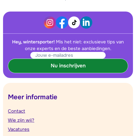
Hey, wintersporter!
Mis het niet: exclusieve tips van
onze experts en de beste aanbiedingen.
Nu inschrijven
Meer informatie
Contact
Wie zijn wij?
Vacatures