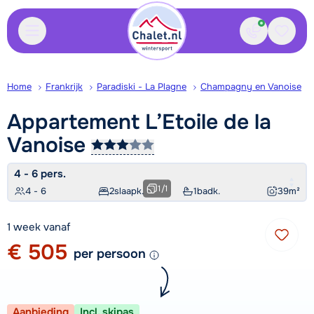
Contact
Bewaa
Home
Frankrijk
Paradiski - La Plagne
Champagny en Vanoise
Appartement L’Etoile de la
Vanoise
4 - 6 pers.
1
/
1
4 - 6
2
slaapk.
1
badk.
39
m²
1 week vanaf
€ 505
per persoon
Aanbieding
Incl. skipas