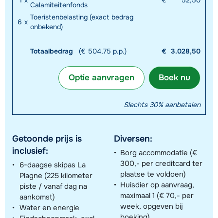
Calamiteitenfonds
Toeristenbelasting (exact bedrag
6
x
onbekend)
Totaalbedrag
(€ 504,75 p.p.)
€
3.028,50
Optie aanvragen
Boek nu
Slechts 30% aanbetalen
Getoonde prijs is
Diversen:
inclusief:
Borg accommodatie (€
300,- per creditcard ter
6-daagse skipas La
plaatse te voldoen)
Plagne (225 kilometer
Huisdier op aanvraag,
piste / vanaf dag na
maximaal 1 (€ 70,- per
aankomst)
week, opgeven bij
Water en energie
boeking)