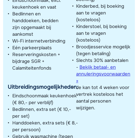
Eindschoonmaak, excl.
Kinderbed, bij boeking
keukenhoek en vaat
aan te vragen
Bedlinnen en
(kosteloos)
handdoeken, bedden
Kinderstoel, bij boeking
zijn opgemaakt bij
aan te vragen
aankomst
(kosteloos)
Wi-Fi internetverbinding
Broodjesservice mogelijk
Eén parkeerplaats
(tegen betaling)
Reserveringskosten +
Slechts 30% aanbetalen
bijdrage SGR +
-
Bekijk betaal- en
Calamiteitenfonds
annuleringsvoorwaarden
»
Uitbreidingsmogelijkheden:
Je kan tot 4 weken voor
vertrek kosteloos het
Eindschoonmaak keukenhoek
aantal personen
(€ 80,- per verblijf)
wijzigen.
Bedlinnen, extra set (€ 10,-
per set)
Handdoeken, extra sets (€ 8,-
per persoon)
Gebruik wasmachine (tegen