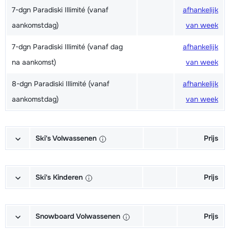
7-dgn Paradiski Illimité (vanaf
afhankelijk
aankomstdag)
van week
7-dgn Paradiski Illimité (vanaf dag
afhankelijk
na aankomst)
van week
8-dgn Paradiski Illimité (vanaf
afhankelijk
aankomstdag)
van week
Ski's Volwassenen
Prijs
Excellent (Excellence) Ski's +
afhankelijk
Schoenen + Stokken (6/7 dagen)
van week
Ski's Kinderen
Prijs
Excellent (Excellence) Ski's +
afhankelijk
Kampioen (Champion) Ski's +
afhankelijk
Stokken (6/7 dagen)
van week
Schoenen + Stokken (6/7 dagen)
van week
Snowboard Volwassenen
Prijs