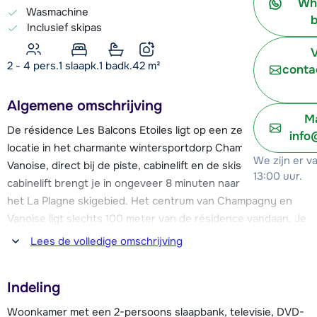
Wh
Wasmachine
b
Inclusief skipas
V
2 - 4 pers.
1
slaapk.
1 badk.
42
m²
conta
Algemene omschrijving
Ma
De résidence Les Balcons Etoiles ligt op een zeer gunstige
info
locatie in het charmante wintersportdorp Champagny en
We zijn er v
Vanoise, direct bij de piste, cabinelift en de skischool. De
13:00 uur.
cabinelift brengt je in ongeveer 8 minuten naar de pistes van
het La Plagne skigebied. Het centrum van Champagny en
Vanoise ligt slechts 100 meter van de résidence vandaan. Je
vindt hier o.a. een supermarkt, diverse (sport)winkels,
Lees de volledige omschrijving
restaurants en bars.
Indeling
Les Balcons Etoiles beschikt over comfortabele
appartementen voor 4 tot 10 personen, verdeeld over twee
Woonkamer met een 2-persoons slaapbank, televisie, DVD-