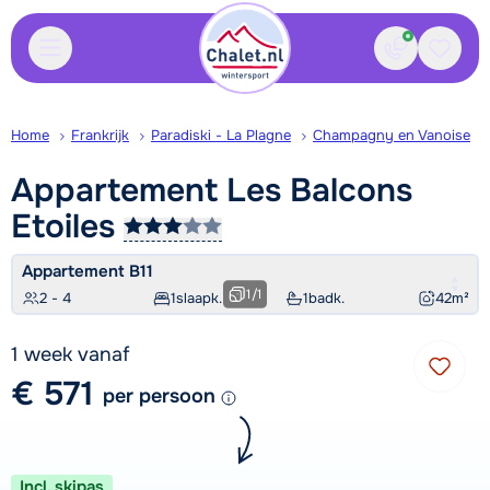
Contact
Bewaa
Home
Frankrijk
Paradiski - La Plagne
Champagny en Vanoise
Appartement Les Balcons
Etoiles
Appartement B11
1
/
1
2 - 4
1
slaapk.
1
badk.
42
m²
1 week vanaf
€ 571
per persoon
Incl. skipas