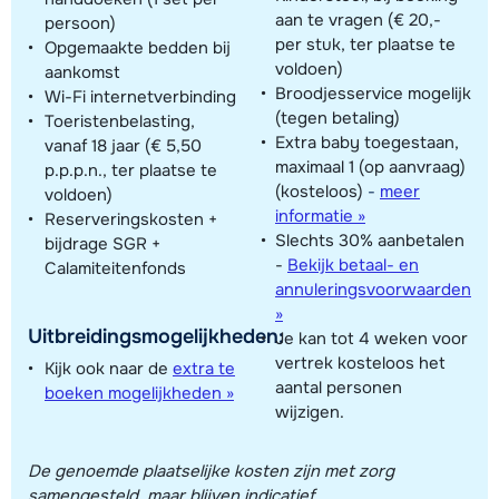
aan te vragen (€ 20,-
persoon)
per stuk, ter plaatse te
Opgemaakte bedden bij
voldoen)
aankomst
Broodjesservice mogelijk
Wi-Fi internetverbinding
(tegen betaling)
Toeristenbelasting,
Extra baby toegestaan,
vanaf 18 jaar (€ 5,50
maximaal 1 (op aanvraag)
p.p.p.n., ter plaatse te
(kosteloos)
-
meer
voldoen)
informatie »
Reserveringskosten +
Slechts 30% aanbetalen
bijdrage SGR +
-
Bekijk betaal- en
Calamiteitenfonds
annuleringsvoorwaarden
»
Uitbreidingsmogelijkheden:
Je kan tot 4 weken voor
vertrek kosteloos het
Kijk ook naar de
extra te
aantal personen
boeken mogelijkheden »
wijzigen.
De genoemde plaatselijke kosten zijn met zorg
samengesteld, maar blijven indicatief.