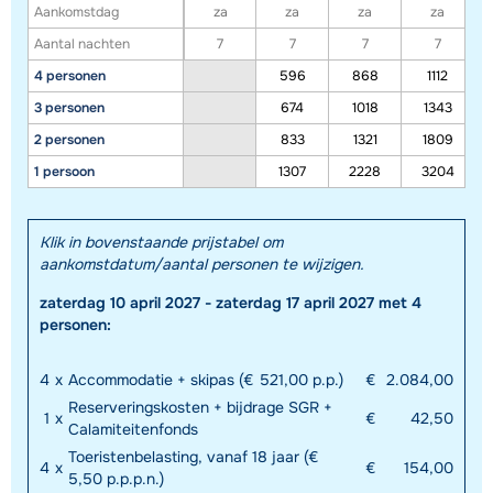
Aankomstdag
za
za
za
za
Aantal nachten
7
7
7
7
4 personen
596
868
1112
3 personen
674
1018
1343
2 personen
833
1321
1809
1 persoon
1307
2228
3204
Klik in bovenstaande prijstabel om
Toon alle accommodaties in dit gebied
aankomstdatum/aantal personen te wijzigen.
Deze kaart geeft een indicatie van de ligging van onze accommodaties. De
zaterdag 10 april 2027 - zaterdag 17 april 2027 met 4
exacte locatie kan enigszins afwijken.
personen:
4
x
Accommodatie + skipas (€ 521,00 p.p.)
€
2.084,00
Reserveringskosten + bijdrage SGR +
1
x
€
42,50
Calamiteitenfonds
Toeristenbelasting, vanaf 18 jaar (€
4
x
€
154,00
5,50 p.p.p.n.)