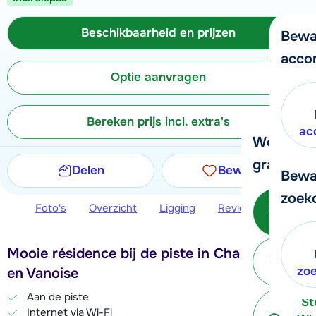
Beschikbaarheid en prijzen
Bewa
acco
Optie aanvragen
Bereken prijs incl. extra's
ac
We helpe
graag ver
Delen
Bewaren
Bewa
zoek
Bel o
Foto's
Overzicht
Ligging
Reviews
Beschi
- 
Mooie résidence bij de piste in Champagny
P
terug
zo
en Vanoise
Aan de piste
St
Internet via Wi-Fi