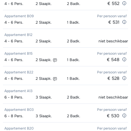
dagen)
van week
€ 552
dagen)
van week
4 - 6
Pers.
2
Slaapk.
2
Badk.
Zilver (Evolution) Ski's + Schoenen +
afhankelijk
Toekomst (Espoir) Schoenen (8
afhankelijk
Appartement B09
Per persoon
vanaf
€ 531
4 - 6
Pers.
2
Slaapk.
1
Badk.
Stokken (8 dagen)
van week
dagen)
van week
Appartement B12
Zilver (Evolution) Ski's + Stokken (8
afhankelijk
Mini Kid Ski's + Stokken + Schoenen
afhankelijk
4 - 6
Pers.
2
Slaapk.
2
Badk.
niet beschikbaar
dagen)
van week
(8 dagen)
van week
Appartement B15
Per persoon
vanaf
Zilver (Evolution) Schoenen (8
afhankelijk
Mini Kid Ski's + Stokken (8 dagen)
afhankelijk
€ 548
4 - 6
Pers.
2
Slaapk.
1
Badk.
dagen)
van week
van week
Appartement B22
Per persoon
vanaf
€ 528
4 - 6
Pers.
2
Slaapk.
1
Badk.
Mini Kid Schoenen (8 dagen)
afhankelijk
van week
Appartement A13
6 - 8
Pers.
3
Slaapk.
2
Badk.
niet beschikbaar
Appartement B03
Per persoon
vanaf
€ 530
6 - 8
Pers.
3
Slaapk.
2
Badk.
Appartement B20
Per persoon
vanaf