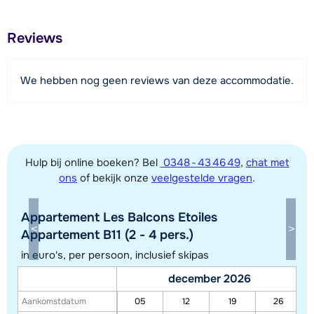
100 meter
Afstand tot restaurant of bar
Reviews
100 meter
Afstand tot piste
We hebben nog geen reviews van deze accommodatie.
20 meter
Afstand tot skilift
20 meter
Afstand tot skibushalte
Hulp bij online boeken? Bel
0348 - 43 46 49
,
chat met
20 meter
ons
of bekijk onze
veelgestelde vragen
.
Appartement Les Balcons Etoiles
Bekijk kaart
Appartement B11 (2 - 4 pers.)
in euro's, per persoon, inclusief skipas
december 2026
Aankomstdatum
05
12
19
26