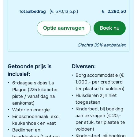
Totaalbedrag
(€ 570,13 p.p.)
€
2.280,50
Optie aanvragen
Boek nu
Slechts 30% aanbetalen
Getoonde prijs is
Diversen:
inclusief:
Borg accommodatie (€
1.000,- per creditcard
6-daagse skipas La
ter plaatse te voldoen)
Plagne (225 kilometer
Huisdieren zijn niet
piste / vanaf dag na
toegestaan
aankomst)
Kinderbed, bij boeking
Water en energie
aan te vragen (€ 20,-
Eindschoonmaak, excl.
per stuk, ter plaatse te
keukenhoek en vaat
voldoen)
Bedlinnen en
Kinderstoel, bij boeking
handdoeken (1 set per