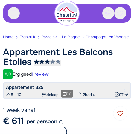
Contact
Bewaa
Home
Frankrijk
Paradiski - La Plagne
Champagny en Vanoise
Appartement Les Balcons
Etoiles
Erg goed
1 review
8,0
Klantwaardering
Appartement B25
1
/
1
8 - 10
4
slaapk.
2
badk.
97
m²
1 week vanaf
€ 611
per persoon