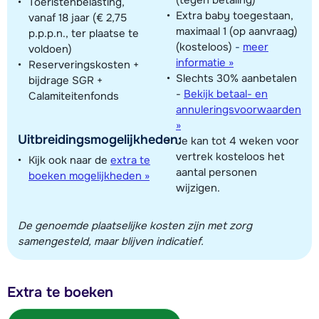
Toeristenbelasting,
Extra baby toegestaan,
vanaf 18 jaar (€ 2,75
maximaal 1 (op aanvraag)
p.p.p.n., ter plaatse te
(kosteloos)
-
meer
voldoen)
informatie »
Reserveringskosten +
Slechts 30% aanbetalen
bijdrage SGR +
-
Bekijk betaal- en
Calamiteitenfonds
annuleringsvoorwaarden
»
Uitbreidingsmogelijkheden:
Je kan tot 4 weken voor
vertrek kosteloos het
Kijk ook naar de
extra te
aantal personen
boeken mogelijkheden »
wijzigen.
De genoemde plaatselijke kosten zijn met zorg
samengesteld, maar blijven indicatief.
Extra te boeken