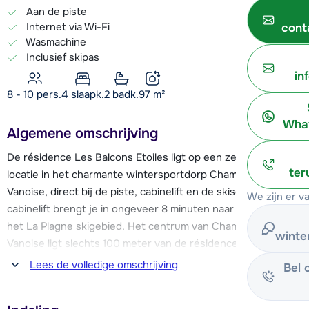
Aan de piste
Internet via Wi-Fi
cont
Wasmachine
Inclusief skipas
in
8 - 10 pers.
4
slaapk.
2 badk.
97
m²
What
Algemene omschrijving
De résidence Les Balcons Etoiles ligt op een zeer gunstige
ter
locatie in het charmante wintersportdorp Champagny en
Vanoise, direct bij de piste, cabinelift en de skischool. De
We zijn er v
cabinelift brengt je in ongeveer 8 minuten naar de pistes van
het La Plagne skigebied. Het centrum van Champagny en
winte
Vanoise ligt slechts 100 meter van de résidence vandaan. Je
vindt hier o.a. een supermarkt, diverse (sport)winkels,
Lees de volledige omschrijving
Bel 
restaurants en bars.