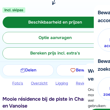
Incl. skipas
Bewa
acco
Beschikbaarheid en prijzen
Optie aanvragen
ac
Bereken prijs incl. extra's
Bewa
zoek
Delen
Bewaren
We helpe
verder!
Foto's
Overzicht
Ligging
Reviews
Beschi
Onze klanten
zo
moment hela
Mooie résidence bij de piste in Champagny
wel alvast d
en Vanoise
gebruiken: