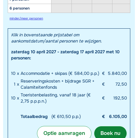
6 personen
minder/meer personen
Klik in bovenstaande prijstabel om
aankomstdatum/aantal personen te wijzigen.
zaterdag 10 april 2027 - zaterdag 17 april 2027 met 10
personen:
10
x
Accommodatie + skipas (€ 584,00 p.p.)
€
5.840,00
Reserveringskosten + bijdrage SGR +
1
x
€
72,50
Calamiteitenfonds
Toeristenbelasting, vanaf 18 jaar (€
10
x
€
192,50
2,75 p.p.p.n.)
Totaalbedrag
(€ 610,50 p.p.)
€
6.105,00
Optie aanvragen
Boek nu