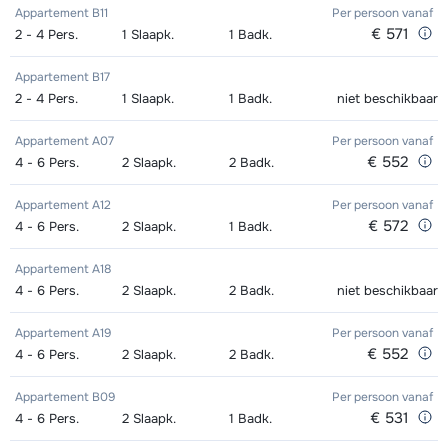
Appartement B11
Per persoon
vanaf
Excellent (Excellence) Ski's +
afhankelijk
€ 571
2 - 4
Pers.
1
Slaapk.
1
Badk.
Kampioen (Champion) Ski's +
afhankelijk
Goud (Sensation) Boots (8 dagen)
afhankelijk
Stokken (8 dagen)
van week
Schoenen + Stokken (8 dagen)
van week
van week
Appartement B17
2 - 4
Pers.
1
Slaapk.
1
Badk.
niet beschikbaar
Excellent (Excellence) Schoenen (8
afhankelijk
Kampioen (Champion) Ski's +
afhankelijk
Zilver (Evolution) Snowboard +
afhankelijk
dagen)
van week
Stokken (8 dagen)
van week
Appartement A07
Boots (8 dagen)
Per persoon
van week
vanaf
€ 552
4 - 6
Pers.
2
Slaapk.
2
Badk.
Goud (Sensation) Ski's + Schoenen
afhankelijk
Kampioen (Champion) Schoenen (8
afhankelijk
Zilver (Evolution) Snowboard (8
afhankelijk
Appartement A12
+ Stokken (8 dagen)
Per persoon
van week
vanaf
dagen)
van week
dagen)
van week
€ 572
4 - 6
Pers.
2
Slaapk.
1
Badk.
Goud (Sensation) Ski's + Stokken (8
afhankelijk
Toekomst (Espoir) Ski's + Schoenen
afhankelijk
Zilver (Evolution) Boots (8 dagen)
afhankelijk
Appartement A18
dagen)
van week
+ Stokken (8 dagen)
van week
van week
4 - 6
Pers.
2
Slaapk.
2
Badk.
niet beschikbaar
Goud (Sensation) Schoenen (8
afhankelijk
Toekomst (Espoir) Ski's + Stokken (8
afhankelijk
Appartement A19
Per persoon
vanaf
dagen)
van week
€ 552
dagen)
van week
4 - 6
Pers.
2
Slaapk.
2
Badk.
Zilver (Evolution) Ski's + Schoenen +
afhankelijk
Toekomst (Espoir) Schoenen (8
afhankelijk
Appartement B09
Per persoon
vanaf
€ 531
4 - 6
Pers.
2
Slaapk.
1
Badk.
Stokken (8 dagen)
van week
dagen)
van week