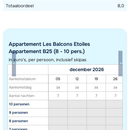
Totaaloordeel
8,0
Appartement Les Balcons Etoiles
Appartement B25 (8 - 10 pers.)
in euro's, per persoon, inclusief skipas
december 2026
Aankomstdatum
05
12
19
26
Toon alle accommodaties in dit gebied
Aankomstdag
za
za
za
za
Deze kaart geeft een indicatie van de ligging van onze accommodaties. De
Aantal nachten
7
7
7
7
exacte locatie kan enigszins afwijken.
10 personen
9 personen
8 personen
7 personen