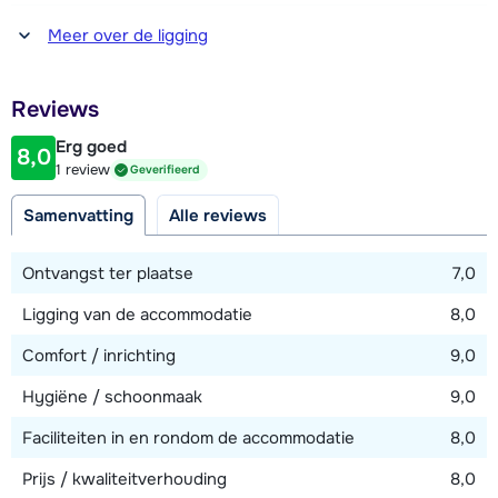
Afstand tot winkel(s)
Meer over de ligging
100 meter
Afstand tot restaurant of bar
Reviews
100 meter
Erg goed
8,0
Afstand tot piste
1 review
Geverifieerd
20 meter
Samenvatting
Alle reviews
Afstand tot skilift
20 meter
Ontvangst ter plaatse
7,0
Afstand tot skibushalte
Ligging van de accommodatie
8,0
20 meter
Comfort / inrichting
9,0
Hygiëne / schoonmaak
9,0
Bekijk kaart
Faciliteiten in en rondom de accommodatie
8,0
Prijs / kwaliteitverhouding
8,0