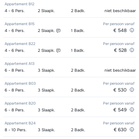
Appartement B12
Zilver (Evolution) Ski's + Stokken (8
afhankelijk
Mini Kid Ski's + Stokken + Schoenen
afhankelijk
4 - 6
Pers.
2
Slaapk.
2
Badk.
niet beschikbaar
dagen)
van week
(8 dagen)
van week
Appartement B15
Per persoon
vanaf
Zilver (Evolution) Schoenen (8
afhankelijk
Mini Kid Ski's + Stokken (8 dagen)
afhankelijk
€ 548
4 - 6
Pers.
2
Slaapk.
1
Badk.
dagen)
van week
van week
Appartement B22
Per persoon
vanaf
€ 528
4 - 6
Pers.
2
Slaapk.
1
Badk.
Mini Kid Schoenen (8 dagen)
afhankelijk
van week
Appartement A13
6 - 8
Pers.
3
Slaapk.
2
Badk.
niet beschikbaar
Appartement B03
Per persoon
vanaf
€ 530
6 - 8
Pers.
3
Slaapk.
2
Badk.
Appartement B20
Per persoon
vanaf
€ 549
6 - 8
Pers.
3
Slaapk.
2
Badk.
Appartement B24
Per persoon
vanaf
€ 630
8 - 10
Pers.
3
Slaapk.
2
Badk.