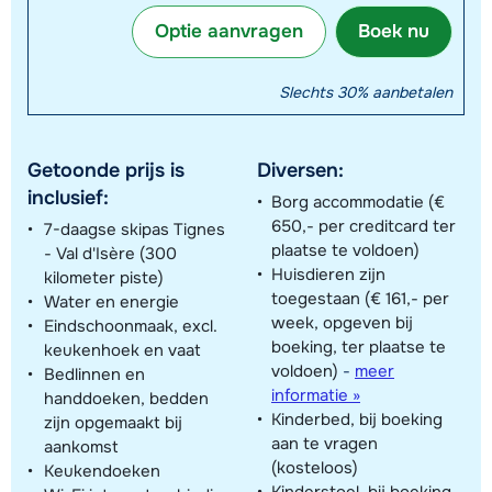
Optie aanvragen
Boek nu
Slechts 30% aanbetalen
Getoonde prijs is
Diversen:
inclusief:
Borg accommodatie (€
650,- per creditcard ter
7-daagse skipas Tignes
plaatse te voldoen)
- Val d'Isère (300
Huisdieren zijn
kilometer piste)
toegestaan (€ 161,- per
Water en energie
week, opgeven bij
Eindschoonmaak, excl.
boeking, ter plaatse te
keukenhoek en vaat
voldoen)
-
meer
Bedlinnen en
informatie »
handdoeken, bedden
Kinderbed, bij boeking
zijn opgemaakt bij
aan te vragen
aankomst
(kosteloos)
Keukendoeken
Kinderstoel, bij boeking