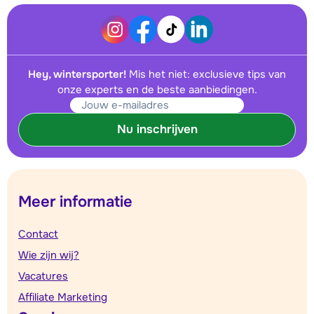
Hey, wintersporter!
Mis het niet: exclusieve tips van
onze experts en de beste aanbiedingen.
Nu inschrijven
Meer informatie
Contact
Wie zijn wij?
Vacatures
Affiliate Marketing