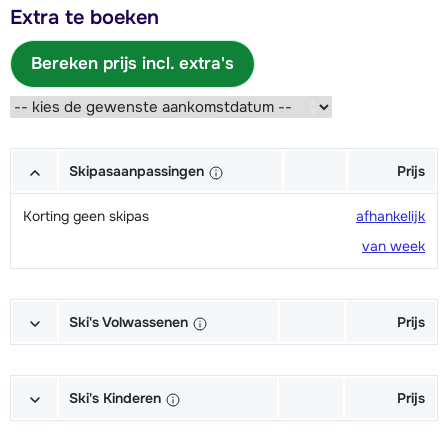
Extra te boeken
Bereken prijs incl. extra's
Skipasaanpassingen
Prijs
Korting geen skipas
afhankelijk
van week
Ski's Volwassenen
Prijs
Excellent (Excellence) Ski's +
afhankelijk
Schoenen + Stokken (6/7 dagen)
van week
Ski's Kinderen
Prijs
Excellent (Excellence) Ski's +
afhankelijk
Kampioen (Champion) Ski's +
afhankelijk