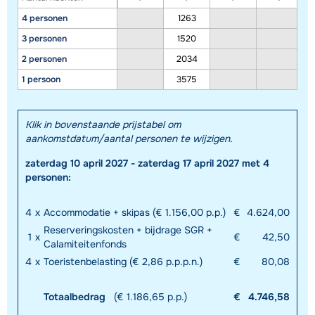
4 personen
1263
3 personen
1520
2 personen
2034
1 persoon
3575
Klik in bovenstaande prijstabel om
aankomstdatum/aantal personen te wijzigen.
zaterdag 10 april 2027 - zaterdag 17 april 2027 met 4
personen:
4
x
Accommodatie + skipas (€ 1.156,00 p.p.)
€
4.624,00
Reserveringskosten + bijdrage SGR +
1
x
€
42,50
Calamiteitenfonds
4
x
Toeristenbelasting (€ 2,86 p.p.p.n.)
€
80,08
Totaalbedrag
(€ 1.186,65 p.p.)
€
4.746,58