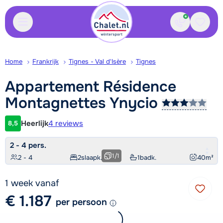
Contact
Bewaa
Home
Frankrijk
Tignes - Val d'Isère
Tignes
Appartement Résidence
Montagnettes
Ynycio
Heerlijk
4 reviews
8,5
Klantwaardering
2 - 4 pers.
1
/
1
2 - 4
2
slaapk.
1
badk.
40
m²
1 week vanaf
€ 1.187
per persoon