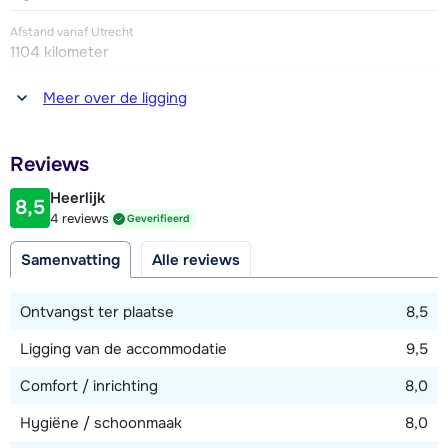
Afstand vanaf Utrecht
1104 kilometer
Afstand tot winkel(s)
Meer over de ligging
350 meter
Afstand tot restaurant of bar
Reviews
240 meter
Heerlijk
8,5
Afstand tot piste
4 reviews
Geverifieerd
ter plaatse
Samenvatting
Alle reviews
Afstand tot skilift
140 meter
Ontvangst ter plaatse
8,5
Ligging van de accommodatie
9,5
Bekijk kaart
Comfort / inrichting
8,0
Hygiëne / schoonmaak
8,0