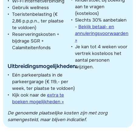
Wi-Fi internetverbinding
aan te vragen
Gebruik wellness
(kosteloos)
Toeristenbelasting (€
Slechts 30% aanbetalen
2,86 p.p.p.n., ter plaatse
-
Bekijk betaal- en
te voldoen)
annuleringsvoorwaarden
Reserveringskosten +
»
bijdrage SGR +
Je kan tot 4 weken voor
Calamiteitenfonds
vertrek kosteloos het
aantal personen
Uitbreidingsmogelijkheden:
wijzigen.
Eén parkeerplaats in de
parkeergarage (€ 119,- per
week, ter plaatse te voldoen)
Kijk ook naar de
extra te
boeken mogelijkheden »
De genoemde plaatselijke kosten zijn met zorg
samengesteld, maar blijven indicatief.