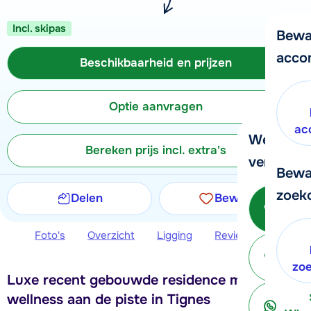
Incl. skipas
Bewa
acco
Beschikbaarheid en prijzen
Optie aanvragen
ac
We helpe
Bereken prijs incl. extra's
verder!
Bewa
zoek
Delen
Bewaren
Bel 
Foto's
Overzicht
Ligging
Reviews
Beschi
ter
zo
Luxe recent gebouwde residence met
wellness aan de piste in Tignes