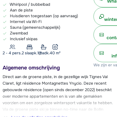
What
Whirlpool / bubbelbad
Aan de piste
Huisdieren toegestaan (op aanvraag)
winte
Internet via Wi-Fi
Sauna (gemeenschappelijk)
Zwembad
cont
Inclusief skipas
2 - 4 pers.
2
slaapk.
1 badk.
40
m²
in
We zijn er v
Algemene omschrijving
Direct aan de groene piste, in de gezellige wijk Tignes Val
Claret, ligt résidence Montagnettes Ynycio. Deze recent
gebouwde résidence (open sinds december 2022) beschikt
over moderne appartementen en is van alle gemakken
voorzien om een zorgeloze wintersport vakantie te hebben.
Via de groene piste ski je binnen no-time naar de Bollin
stoeltjeslift en de grote 116-persoons gondellift 'Grande