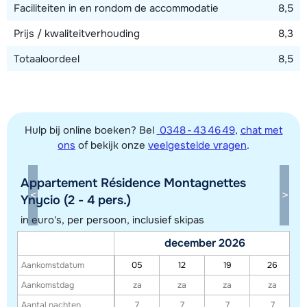
Faciliteiten in en rondom de accommodatie
8,5
Prijs / kwaliteitverhouding
8,3
Totaaloordeel
8,5
Hulp bij online boeken? Bel
0348 - 43 46 49
,
chat met
ons
of bekijk onze
veelgestelde vragen
.
Appartement Résidence Montagnettes
Toon alle accommodaties in dit gebied
Ynycio (2 - 4 pers.)
Deze kaart geeft een indicatie van de ligging van onze accommodaties. De
in euro's, per persoon, inclusief skipas
exacte locatie kan enigszins afwijken.
december 2026
Aankomstdatum
05
12
19
26
Aankomstdag
za
za
za
za
Aantal nachten
7
7
7
7