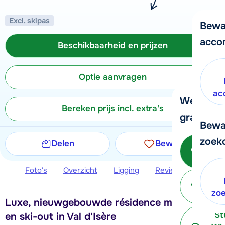
Excl. skipas
Bewa
acco
Beschikbaarheid en prijzen
Optie aanvragen
ac
We helpe
Bereken prijs incl. extra's
graag ver
Bewa
zoek
Delen
Bewaren
Bel o
- 
Foto's
Overzicht
Ligging
Reviews
Beschi
P
terug
zo
Luxe, nieuwgebouwde résidence met ski-in
St
en ski-out in Val d'Isère