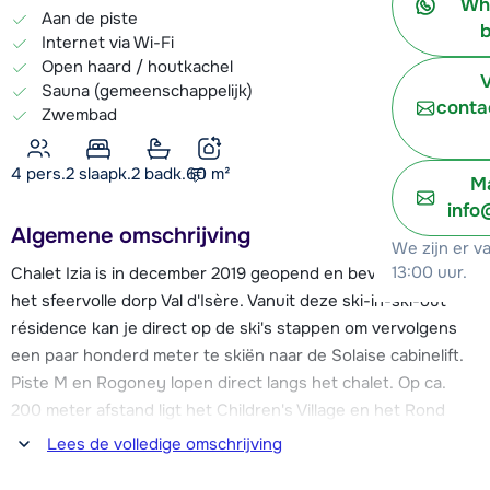
Wh
Aan de piste
b
Internet via Wi-Fi
Open haard / houtkachel
V
Sauna (gemeenschappelijk)
conta
Zwembad
4 pers.
2
slaapk.
2 badk.
60
m²
Ma
info
Algemene omschrijving
We zijn er v
13:00 uur.
Chalet Izia is in december 2019 geopend en bevindt zich in
het sfeervolle dorp Val d'Isère. Vanuit deze ski-in-ski-out
résidence kan je direct op de ski's stappen om vervolgens
een paar honderd meter te skiën naar de Solaise cabinelift.
Piste M en Rogoney lopen direct langs het chalet. Op ca.
200 meter afstand ligt het Children's Village en het Rond
Point des Pistes, waar meerdere skiliften vertrekken en
Lees de volledige omschrijving
skischolen hun meeting point hebben. Je hebt via deze