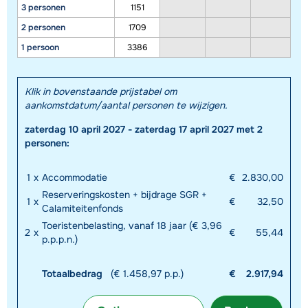
3 personen
1151
2 personen
1709
1 persoon
3386
Klik in bovenstaande prijstabel om
aankomstdatum/aantal personen te wijzigen.
zaterdag 10 april 2027 - zaterdag 17 april 2027 met 2
personen:
1
x
Accommodatie
€
2.830,00
Reserveringskosten + bijdrage SGR +
1
x
€
32,50
Calamiteitenfonds
Toeristenbelasting, vanaf 18 jaar (€ 3,96
2
x
€
55,44
p.p.p.n.)
Totaalbedrag
(€ 1.458,97 p.p.)
€
2.917,94