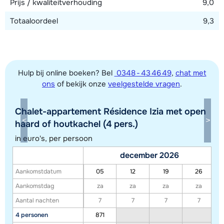
Prijs / kwaliteitverhouding
9,0
Totaaloordeel
9,3
Hulp bij online boeken? Bel
0348 - 43 46 49
,
chat met
ons
of bekijk onze
veelgestelde vragen
.
Chalet-appartement Résidence Izia met open
haard of houtkachel (4 pers.)
in euro's, per persoon
Toon alle accommodaties in dit gebied
december 2026
Deze kaart geeft een indicatie van de ligging van onze accommodaties. De
Aankomstdatum
05
12
19
26
exacte locatie kan enigszins afwijken.
Aankomstdag
za
za
za
za
Aantal nachten
7
7
7
7
4 personen
871