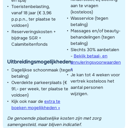
en spa)
aan te vragen
Toeristenbelasting,
(kosteloos)
vanaf 18 jaar (€ 3,96
Wasservice (tegen
p.p.p.n., ter plaatse te
betaling)
voldoen)
Massages en/of beauty-
Reserveringskosten +
behandelingen (tegen
bijdrage SGR +
betaling)
Calamiteitenfonds
Slechts 30% aanbetalen
-
Bekijk betaal- en
Uitbreidingsmogelijkheden:
annuleringsvoorwaarden
»
Dagelijkse schoonmaak (tegen
Je kan tot 4 weken voor
betaling)
vertrek kosteloos het
Overdekte parkeerplaats (€
aantal personen
91,- per week, ter plaatse te
wijzigen.
voldoen)
Kijk ook naar de
extra te
boeken mogelijkheden »
De genoemde plaatselijke kosten zijn met zorg
samengesteld, maar blijven indicatief.