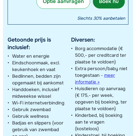
Optie aanvragen
Boek nu
Slechts 30% aanbetalen
Getoonde prijs is
Diversen:
inclusief:
Borg accommodatie (€
500,- per creditcard ter
Water en energie
plaatse te voldoen)
Eindschoonmaak, excl.
Extra persoon/baby niet
keukenhoek en vaat
toegestaan
-
meer
Bedlinnen, bedden zijn
informatie »
opgemaakt bij aankomst
Huisdieren op aanvraag
Handdoeken, inclusief
(€ 175,- per week,
midweekse wissel
opgeven bij boeking, ter
Wi-Fi internetverbinding
plaatse te voldoen)
Gebruik zwembad
Kinderbed, bij boeking
Gebruik wellness
aan te vragen
Badjas en slippers (voor
(kosteloos)
gebruik van zwembad
Kinderstoel, bij boeking