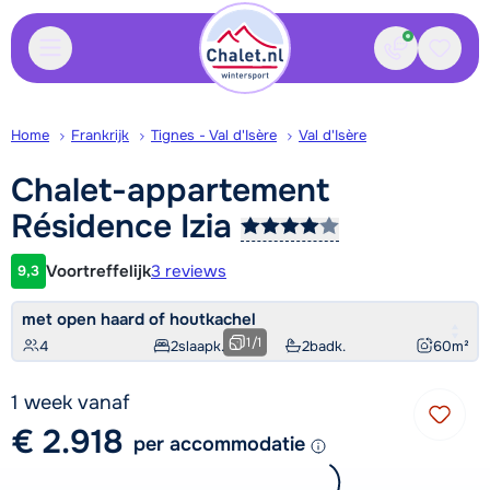
Contact
Bewaa
Home
Frankrijk
Tignes - Val d'Isère
Val d'Isère
Chalet-appartement
Résidence
Izia
Voortreffelijk
3 reviews
9,3
Klantwaardering
met open haard of houtkachel
1
/
1
4
2
slaapk.
2
badk.
60
m²
1 week vanaf
€ 2.918
per accommodatie