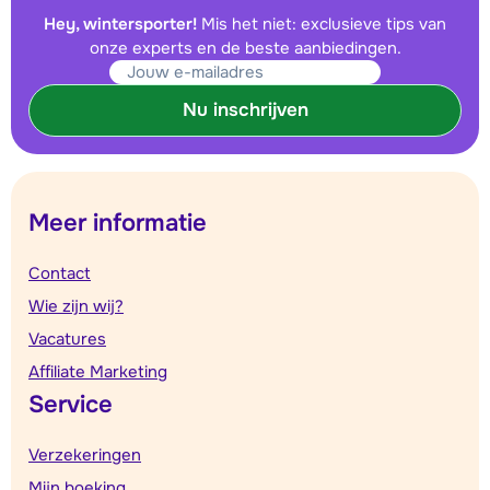
Hey, wintersporter!
Mis het niet: exclusieve tips van
onze experts en de beste aanbiedingen.
Nu inschrijven
Meer informatie
Contact
Wie zijn wij?
Vacatures
Affiliate Marketing
Service
Verzekeringen
Mijn boeking