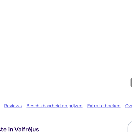
We zijn er
Reviews
Beschikbaarheid en prijzen
Extra te boeken
Ov
e in Valfréjus