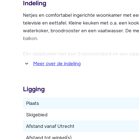
Indeling
parkeerplaats (gratis, op basis van beschikbaarheid)
kunnen gratis gebruik maken van verschillende facilit
Netjes en comfortabel ingerichte woonkamer met een
verwarmde buitenzwembad en de sauna. Residence L
televisie en eettafel. Kleine keuken met o.a. een kook
beschikt over een wasruimte (tegen betaling). Deze 
waterkoker, broodrooster en een vaatwasser. De m
Chalets de la Ramoure vandaan.
balkon.
Eén slaapkamer met een 2-persoonsbed en een slaa
bad. Toilet.
Meer over de indeling
Dit type kan over twee verdiepingen verdeeld zijn.
Ligging
Plaats
Skigebied
Afstand vanaf Utrecht
Afstand tot winkel(s)