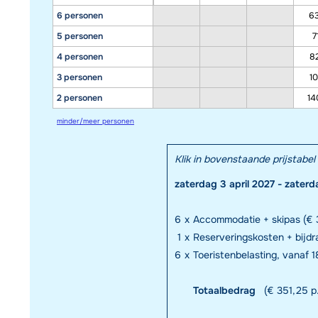
6 personen
6
5 personen
7
4 personen
8
3 personen
10
2 personen
14
minder/meer personen
Klik in bovenstaande prijstab
zaterdag 3 april 2027 - zaterd
6
x
Accommodatie + skipas (€ 
1
x
Reserveringskosten + bijd
6
x
Toeristenbelasting, vanaf 18
Totaalbedrag
(€ 351,25 p.