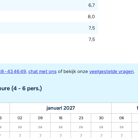
6,7
8,0
7,5
7,5
8 - 43 46 49
,
chat met ons
of bekijk onze
veelgestelde vragen
.
re (4 - 6 pers.)
januari 2027
6
02
09
16
23
30
06
a
za
za
za
za
za
za
7
7
7
7
7
7
7