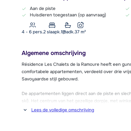
Aan de piste
Huisdieren toegestaan (op aanvraag)
4 - 6 pers.
2
slaapk.
1 badk.
37
m²
Algemene omschrijving
Résidence Les Chalets de la Ramoure heeft een gunstige
comfortabele appartementen, verdeeld over drie vrijs
Savoyaardse stijl gebouwd.
De appartementen liggen direct aan de piste en slech
ski). Het centrum van het gezellige dorpje, met winkel
200 meter van de appartementen vandaan.
Lees de volledige omschrijving
De résidence beschikt over een verwarmde skibergin
reserveren o.b.v. beschikbaarheid en tegen betaling