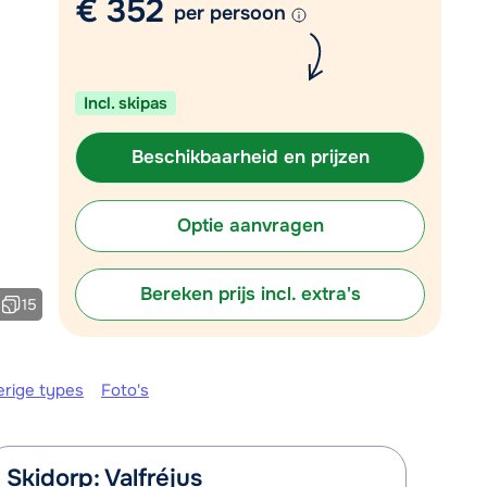
€ 352
Vul het contactformulier in
per persoon
Mail naar info@chalet.nl
 vandaag tot 17:30 uur.
Incl. skipas
Beschikbaarheid en prijzen
Optie aanvragen
Bereken prijs incl. extra's
15
erige types
Foto's
Skidorp: Valfréjus