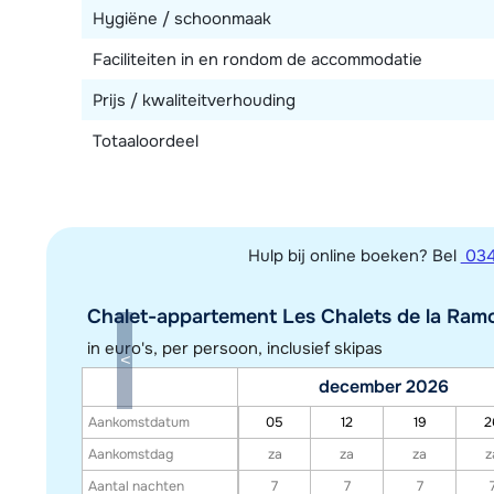
Hygiëne / schoonmaak
Faciliteiten in en rondom de accommodatie
Prijs / kwaliteitverhouding
Totaaloordeel
Hulp bij online boeken? Bel
034
Chalet-appartement Les Chalets de la Ramou
in euro's, per persoon, inclusief skipas
december 2026
Aankomstdatum
05
12
19
2
Aankomstdag
za
za
za
z
Aantal nachten
7
7
7