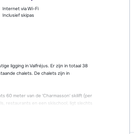
Internet via Wi-Fi
Inclusief skipas
 ligging in Valfréjus. Er zijn in totaal 38
taande chalets. De chalets zijn in
ts 60 meter van de 'Charmasson' skilift (per
s, restaurants en een skischool, ligt slechts
g en een parkeergarage (via de receptie te
). Parkeren kan ook op de onoverdekte