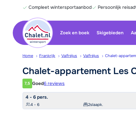
Compleet wintersportaanbod
Persoonlijk reisad
Zoek en boek
Skigebieden
Aa
Home
Frankrijk
Valfréjus
Valfréjus
Chalet-appartem
Chalet-appartement Les C
Goed
6 reviews
7,5
Klantwaardering
4 - 6 pers.
4 - 6
2
slaapk.