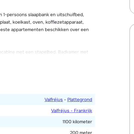
. Gasten van Les Chalets de la Ramoure
eiten van Résidence La Turra, zoals het
 1-persoons slaapbank en uitschuifbed,
a Turra biedt ook broodjesservice en
plaat, koelkast, oven, koffiezetapparaat,
résidence bevindt zich ca. 100 meter van Les
eeste appartementen beschikken over een
pcabine met een stapelbed. Badkamer met
Valfréjus
-
Plattegrond
Valfréjus - Frankrijk
1100 kilometer
200 meter