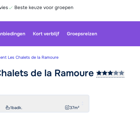
vies
Beste keuze voor groepen
nbiedingen
Kort verblijf
Groepsreizen
ent Les Chalets de la Ramoure
halets de la
Ramoure
Be
1
badk.
37
m²