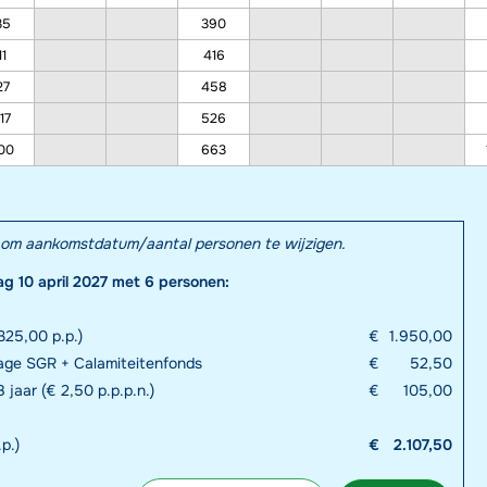
35
390
11
416
27
458
17
526
00
663
el om aankomstdatum/aantal personen te wijzigen.
ag 10 april 2027 met 6 personen:
325,00 p.p.)
€
1.950,00
rage SGR + Calamiteitenfonds
€
52,50
 jaar (€ 2,50 p.p.p.n.)
€
105,00
p.)
€
2.107,50