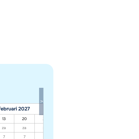
februari 2027
maart 2027
13
20
27
06
13
20
27
za
za
za
za
za
za
za
7
7
7
7
7
7
7