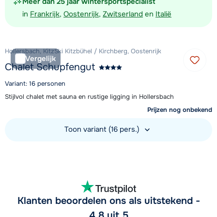
Meer dan 25 jaar wintersportspecialist
in
Frankrijk
,
Oostenrijk
,
Zwitserland
en
Italië
Hollersbach, KitzSki Kitzbühel / Kirchberg, Oostenrijk
Vergelijk
Chalet Schupfengut
Variant: 16 personen
Stijlvol chalet met sauna en rustige ligging in Hollersbach
Prijzen nog onbekend
Toon variant (16 pers.)
Bekijk accommodatie
Klanten beoordelen ons als uitstekend -
4,8 uit 5