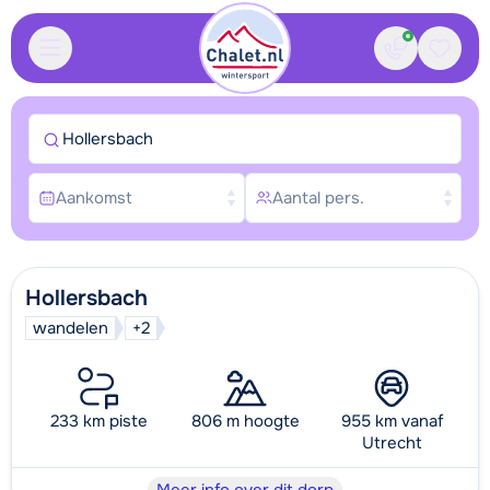
Contact
Bewaa
Hollersbach
Aankomst
Aantal pers.
Hollersbach
wandelen
+2
233 km piste
806 m hoogte
955 km vanaf
Utrecht