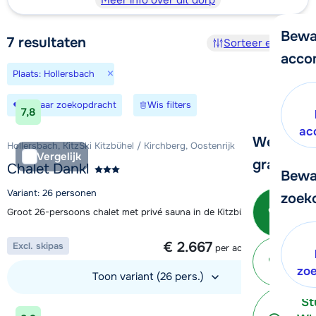
Meer info over dit dorp
Bewa
7
resultaten
Sorteer en filter
acco
×
Plaats: Hollersbach
Bewaar zoekopdracht
Wis filters
7,8
ac
We helpe
Hollersbach, KitzSki Kitzbühel / Kirchberg, Oostenrijk
Vergelijk
graag ver
Chalet Dankl
Bewa
Variant: 26 personen
zoek
Bel o
Groot 26-persoons chalet met privé sauna in de Kitzbüheler Alpen
- 
1 week vanaf
€ 2.667
Excl. skipas
per accommodatie
P
terug
zo
Toon variant (26 pers.)
St
Bekijk accommodatie