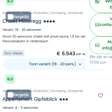
Wh
8,3
b
Hollersbach, KitzSki Kitzbühel / Kirchberg, Oostenrijk
Vergelijk
V
Chalet Mitteregg
conta
Variant: 19 - 20 personen
Groot 20-persoons chalet met privé-sauna, 1,5 km van de
Panoramabahn in Hollersbach
Ma
info
1 week vanaf
€ 5.543
Excl. skipas
per accommodatie
We zijn er v
13:00 uur.
Toon variant (19 - 20 pers.)
Bekijk accommodatie
6,0
Hollersbach, KitzSki Kitzbühel / Kirchberg, Oostenrijk
Vergelijk
Appartement Gipfelblick
Variant: 4 - 5 personen