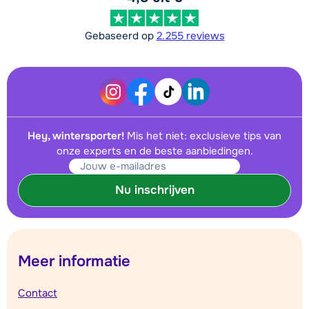
Gebaseerd op
2.255 reviews
Hey, wintersporter!
Mis het niet: exclusieve tips van
onze experts en de beste aanbiedingen.
Nu inschrijven
Meer informatie
Contact