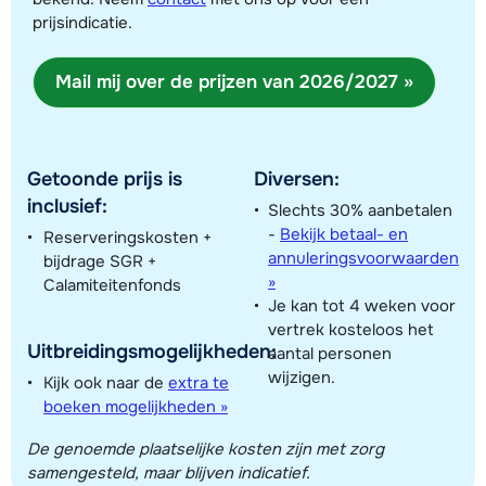
prijsindicatie.
Toon alle accommodaties in dit gebied
Mail mij over de prijzen van 2026/2027 »
Deze kaart geeft een indicatie van de ligging van onze accommodaties. De
exacte locatie kan enigszins afwijken.
Getoonde prijs is
Diversen:
inclusief:
Slechts 30% aanbetalen
-
Bekijk betaal- en
Reserveringskosten +
annuleringsvoorwaarden
bijdrage SGR +
»
Calamiteitenfonds
Je kan tot 4 weken voor
vertrek kosteloos het
Uitbreidingsmogelijkheden:
aantal personen
wijzigen.
Kijk ook naar de
extra te
boeken mogelijkheden »
De genoemde plaatselijke kosten zijn met zorg
samengesteld, maar blijven indicatief.