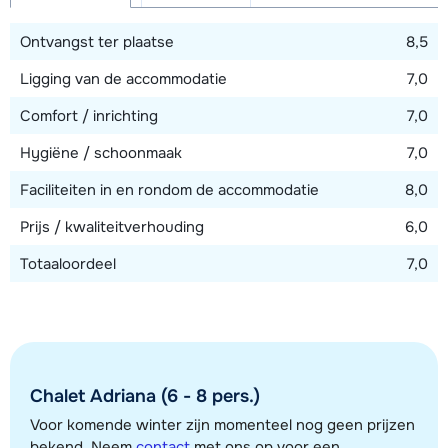
Afstand tot skilift
3 kilometer
Ontvangst ter plaatse
8,5
Afstand tot skibushalte
Ligging van de accommodatie
7,0
100 meter
Comfort / inrichting
7,0
Hygiëne / schoonmaak
7,0
Bekijk kaart
Faciliteiten in en rondom de accommodatie
8,0
Prijs / kwaliteitverhouding
6,0
Totaaloordeel
7,0
Chalet Adriana (6 - 8 pers.)
Voor komende winter zijn momenteel nog geen prijzen
bekend. Neem
contact
met ons op voor een