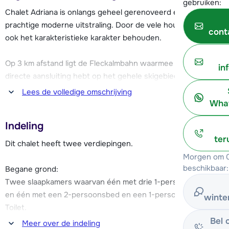
gebruiken:
Chalet Adriana is onlangs geheel gerenoveerd en heeft een
prachtige moderne uitstraling. Door de vele houtaccenten is
cont
ook het karakteristieke karakter behouden.
Op 3 km afstand ligt de Fleckalmbahn waarmee je een
in
directe aansluiting hebt op het gehele skigebied van Kitzski
Kitzbühel Kirchberg. De gratis skibus stopt op ca. 100 meter
Lees de volledige omschrijving
van Chalet Adriana.
What
Indeling
Het gezellige centrum van Kirchberg, met vele restaurants,
ter
bars, supermarkten en een zeer levendige après-ski, ligt op
Dit chalet heeft twee verdiepingen.
ca. 1.2 km afstand.
Morgen om 0
beschikbaar:
Begane grond:
Chalet Adriana beschikt over twee parkeerplaatsen onder
Twee slaapkamers waarvan één met drie 1-persoonsbedden
de carport.
en één met een 2-persoonsbed en een 1-persoonsbed.
winte
Toilet.
Bel 
Meer over de indeling