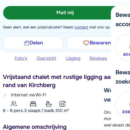
Mail mij
Bewa
acco
Geen alert, wel een prijsindicatie? Neem
contact
met ons op.
Delen
Bewaren
ac
Foto's
Overzicht
Ligging
Reviews
Extra 
Bewa
Vrijstaand chalet met rustige ligging aan de
zoek
rand van Kirchberg
We helpe
Internet via Wi-Fi
verder!
6 - 8 pers.
3
slaapk.
1 badk.
100
m²
zo
Onze klanten
moment hela
wel alvast d
Algemene omschrijving