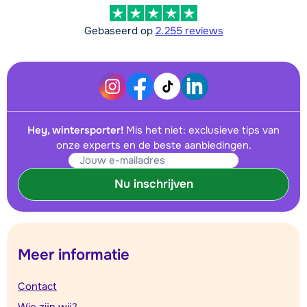
Gebaseerd op
2.255 reviews
Hey, wintersporter!
Mis het niet: exclusieve tips van
onze experts en de beste aanbiedingen.
Nu inschrijven
Meer informatie
Contact
Wie zijn wij?