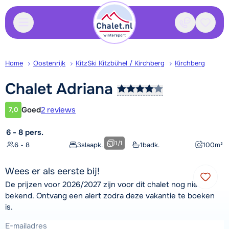
Contact
Bewaa
Home
Oostenrijk
KitzSki Kitzbühel / Kirchberg
Kirchberg
Chalet
Adriana
Goed
2 reviews
7,0
Klantwaardering
6 - 8 pers.
1
/
1
6 - 8
3
slaapk.
1
badk.
100
m²
Wees er als eerste bij!
De prijzen voor 2026/2027 zijn voor dit chalet nog niet
bekend. Ontvang een alert zodra deze vakantie te boeken
is.