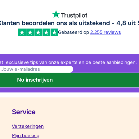
Klanten beoordelen ons als uitstekend - 4,8 uit 
Gebaseerd op
2.255 reviews
et: exclusieve tips van onze experts en de beste aanbiedingen.
Nu inschrijven
Service
Verzekeringen
Mijn boeking