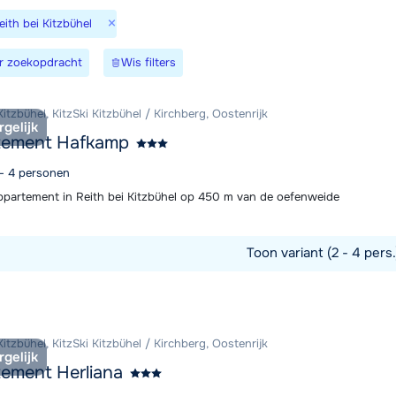
×
eith bei Kitzbühel
We zijn er
r zoekopdracht
Wis filters
Kitzbühel, KitzSki Kitzbühel / Kirchberg, Oostenrijk
rgelijk
tement Hafkamp
 - 4 personen
partement in Reith bei Kitzbühel op 450 m van de oefenweide
Toon variant (2 - 4 pers
commodatie
Kitzbühel, KitzSki Kitzbühel / Kirchberg, Oostenrijk
rgelijk
ement Herliana