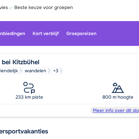
vies
Beste keuze voor groepen
nbiedingen
Kort verblijf
Groepsreizen
 bei Kitzbühel
iendelijk
wandelen
+3
233 km piste
800 m hoogte
Be
Meer info over dit do
ersportvakanties