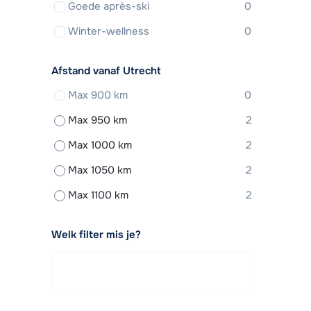
Goede après-ski
0
Winter-wellness
0
Afstand vanaf Utrecht
Max 900 km
0
Max 950 km
2
Max 1000 km
2
Max 1050 km
2
Max 1100 km
2
Welk filter mis je?