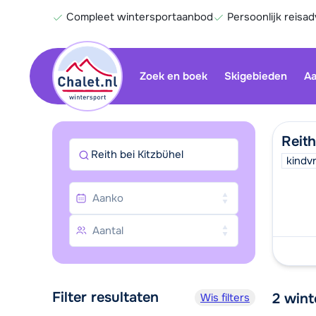
Compleet wintersportaanbod
Persoonlijk reisad
Zoek en boek
Skigebieden
Aa
Reith
Reith bei Kitzbühel
kindvr
Filter resultaten
2
wint
Wis filters