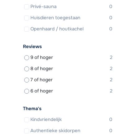
Privé-sauna
0
Huisdieren toegestaan
0
Openhaard / houtkachel
0
Reviews
9 of hoger
2
8 of hoger
2
7 of hoger
2
6 of hoger
2
Thema's
Kindvriendelijk
0
Authentieke skidorpen
0