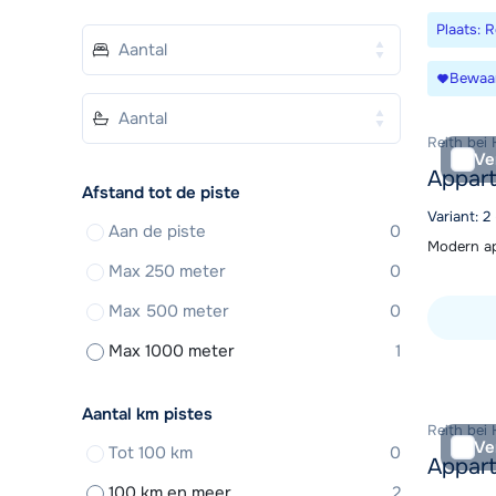
Plaats: R
Bewaa
Reith bei 
Ve
Appar
Afstand tot de piste
Variant: 2
Aan de piste
0
Modern ap
Max 250 meter
0
Max 500 meter
0
Max 1000 meter
1
Bekijk ac
Aantal km pistes
Reith bei 
Ve
Tot 100 km
0
Appart
100 km en meer
2