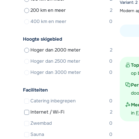
Variant: 2
200 km en meer
2
Modern app
400 km en meer
0
Hoogte skigebied
Bekijk ac
Hoger dan 2000 meter
2
Hoger dan 2500 meter
0
Top
Hoger dan 3000 meter
0
op 
Per
Faciliteiten
doo
Catering inbegrepen
0
Mee
Internet / Wi-Fi
2
in
F
Zwembad
0
Sauna
0