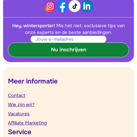
Hey, wintersporter!
Mis het niet: exclusieve tips van
onze experts en de beste aanbiedingen.
Nu inschrijven
Meer informatie
Contact
Wie zijn wij?
Vacatures
Affiliate Marketing
Service