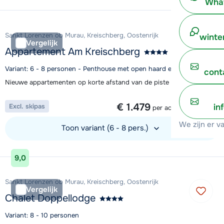
What
Bekijk accommodatie
Sankt Lorenzen ob Murau, Kreischberg, Oostenrijk
winte
Vergelijk
Appartement Am Kreischberg
Variant: 6 - 8 personen - Penthouse met open haard en privé-sauna
cont
Nieuwe appartementen op korte afstand van de piste in St. Lorenzen
1 week vanaf
€ 1.479
in
Excl. skipas
per accommodatie
We zijn er v
Toon variant (6 - 8 pers.)
Bekijk accommodatie
9,0
Sankt Lorenzen ob Murau, Kreischberg, Oostenrijk
Vergelijk
Chalet Doppellodge
Variant: 8 - 10 personen