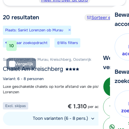
Meer info over dit dorp
Bewa
20
resultaten
Sorteer en filter
acco
×
Plaats: Sankt Lorenzen ob Murau
Bewaar zoekopdracht
Wis filters
10
ac
We helpe
Sankt Lorenzen ob Murau, Kreischberg, Oostenrijk
Vergelijk
verder!
Chalet Am Kreischberg
Bewa
Variant: 6 - 8 personen
zoek
Bel 
Luxe geschakelde chalets op korte afstand van de piste in St.
Lorenzen
1 week vanaf
€ 1.310
Excl. skipas
per accommodatie
ter
zo
Toon varianten (6 - 8 pers.)