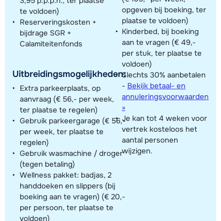
3,95 p.p.p.n., ter plaatse
opgeven bij boeking, ter
te voldoen)
plaatse te voldoen)
Reserveringskosten +
Kinderbed, bij boeking
bijdrage SGR +
aan te vragen (€ 49,-
Calamiteitenfonds
per stuk, ter plaatse te
voldoen)
Uitbreidingsmogelijkheden:
Slechts 30% aanbetalen
-
Bekijk betaal- en
Extra parkeerplaats, op
annuleringsvoorwaarden
aanvraag (€ 56,- per week,
»
ter plaatse te regelen)
Je kan tot 4 weken voor
Gebruik parkeergarage (€ 56,-
vertrek kosteloos het
per week, ter plaatse te
aantal personen
regelen)
wijzigen.
Gebruik wasmachine / droger
(tegen betaling)
Wellness pakket: badjas, 2
handdoeken en slippers (bij
boeking aan te vragen) (€ 20,-
per persoon, ter plaatse te
voldoen)