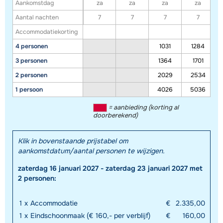
Aankomstdag
za
za
za
za
Aantal nachten
7
7
7
7
Accommodatiekorting
4 personen
1031
1284
3 personen
1364
1701
2 personen
2029
2534
1 persoon
4026
5036
= aanbieding (korting al
doorberekend)
Toon alle accommodaties in dit gebied
Klik in bovenstaande prijstabel om
aankomstdatum/aantal personen te wijzigen.
Deze kaart geeft een indicatie van de ligging van onze accommodaties. De
zaterdag 16 januari 2027 - zaterdag 23 januari 2027 met
exacte locatie kan enigszins afwijken.
2 personen:
1
x
Accommodatie
€
2.335,00
1
x
Eindschoonmaak (€ 160,- per verblijf)
€
160,00