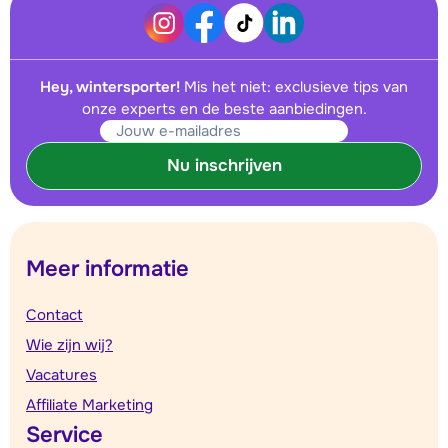
Hey, wintersporter!
Mis het niet: exclusieve tips van
onze experts en de beste aanbiedingen.
Nu inschrijven
Meer informatie
Contact
Wie zijn wij?
Vacatures
Affiliate Marketing
Service