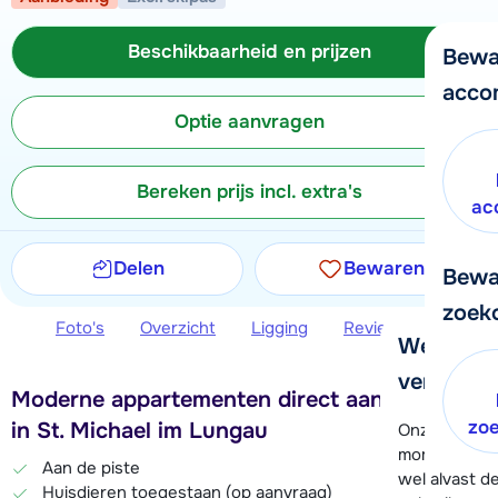
Beschikbaarheid en prijzen
Bewa
acco
Optie aanvragen
Bereken prijs incl. extra's
ac
Delen
Bewaren
Bewa
zoek
Foto's
Overzicht
Ligging
Reviews
Beschi
We helpe
verder!
Moderne appartementen direct aan de piste
zo
in St. Michael im Lungau
Onze klanten
moment hela
Aan de piste
wel alvast d
Huisdieren toegestaan (op aanvraag)