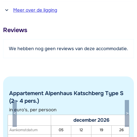
Afstand tot winkel(s)
Meer over de ligging
350 meter
Afstand tot restaurant of bar
Reviews
400 meter
Afstand tot piste
We hebben nog geen reviews van deze accommodatie.
ter plaatse
Afstand tot skilift
280 meter (3e Aineckbahn)
Afstand tot skibushalte
200 meter
Appartement Alpenhaus Katschberg Type S
(2 - 4 pers.)
in euro's, per persoon
Bekijk kaart
december 2026
Aankomstdatum
05
12
19
26