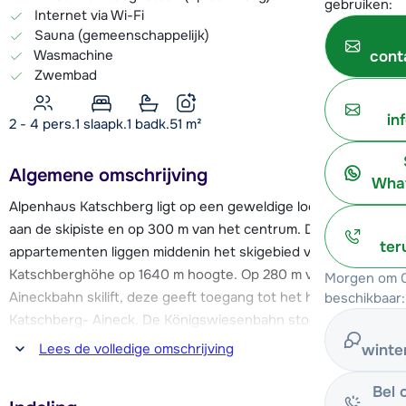
gebruiken:
Internet via Wi-Fi
Sauna (gemeenschappelijk)
Wasmachine
cont
Zwembad
in
2 - 4 pers.
1
slaapk.
1 badk.
51
m²
Algemene omschrijving
What
Alpenhaus Katschberg ligt op een geweldige locatie; direct
aan de skipiste en op 300 m van het centrum. De
ter
appartementen liggen middenin het skigebied van de
Katschberghöhe op 1640 m hoogte. Op 280 m vind je de
Morgen om 0
Aineckbahn skilift, deze geeft toegang tot het hele skigebied
beschikbaar:
Katschberg- Aineck. De Königswiesenbahn stoeltjeslift met
de oefenpiste ligt op 450 m en op 950 m vind je de
Lees de volledige omschrijving
winte
Tschaneckbahn. De skibushalte ligt op 200 meter dus je
kunt ook gaan skiën in de andere skigebieden van de
Bel 