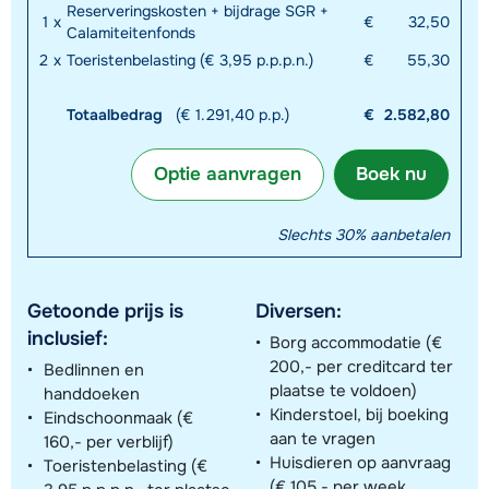
Reserveringskosten + bijdrage SGR +
1
x
€
32,50
Calamiteitenfonds
2
x
Toeristenbelasting (€ 3,95 p.p.p.n.)
€
55,30
Totaalbedrag
(€ 1.291,40 p.p.)
€
2.582,80
Optie aanvragen
Boek nu
Slechts 30% aanbetalen
Getoonde prijs is
Diversen:
inclusief:
Borg accommodatie (€
200,- per creditcard ter
Bedlinnen en
plaatse te voldoen)
handdoeken
Kinderstoel, bij boeking
Eindschoonmaak (€
aan te vragen
160,- per verblijf)
Huisdieren op aanvraag
Toeristenbelasting (€
(€ 105,- per week,