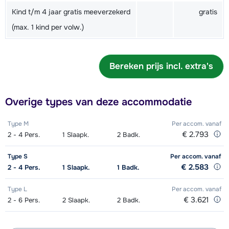
Kind t/m 4 jaar gratis meeverzekerd
gratis
(max. 1 kind per volw.)
Bereken prijs incl. extra's
Overige types van deze accommodatie
Type M
Per accom.
vanaf
€ 2.793
2 - 4
Pers.
1
Slaapk.
2
Badk.
Type S
Per accom.
vanaf
€ 2.583
2 - 4
Pers.
1
Slaapk.
1
Badk.
Type L
Per accom.
vanaf
€ 3.621
2 - 6
Pers.
2
Slaapk.
2
Badk.