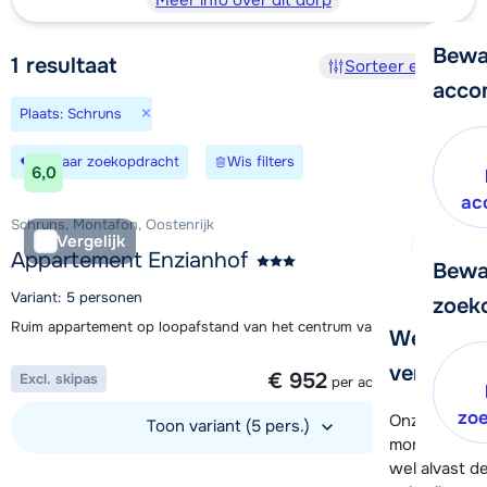
Meer info over dit dorp
Bewa
1
resultaat
Sorteer en filter
acco
×
Plaats: Schruns
Bewaar zoekopdracht
Wis filters
6,0
ac
Schruns, Montafon, Oostenrijk
Vergelijk
Appartement Enzianhof
Bewa
Variant: 5 personen
zoek
Ruim appartement op loopafstand van het centrum van Silbertal
We helpe
1 week vanaf
verder!
€ 952
Excl. skipas
per accommodatie
zo
Onze klanten
Toon variant (5 pers.)
moment hela
wel alvast d
Bekijk accommodatie