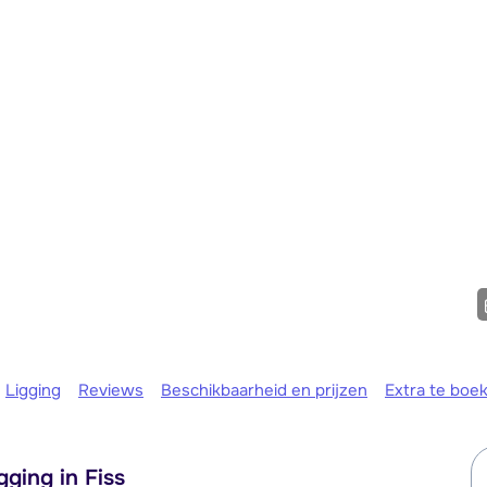
Morgen o
Ligging
Reviews
Beschikbaarheid en prijzen
Extra te boe
gging in Fiss