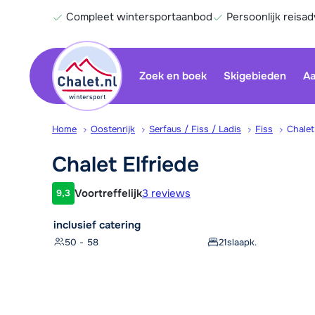
Compleet wintersportaanbod
Persoonlijk reisad
Zoek en boek
Skigebieden
Aa
Home
Oostenrijk
Serfaus / Fiss / Ladis
Fiss
Chalet
Chalet
Elfriede
Voortreffelijk
3 reviews
9,3
Klantwaardering
inclusief catering
50 - 58
21
slaapk.