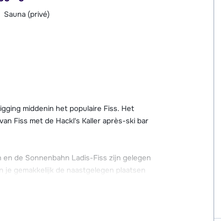
Sauna (privé)
ligging middenin het populaire Fiss. Het
van Fiss met de Hackl's Kaller après-ski bar
n en de Sonnenbahn Ladis-Fiss zijn gelegen
un je gemakkelijk de naastgelegen plaatsen
 de Sonnenbahn vind je het zeer uitgebreide
oud) spelenderwijs de eerste stapjes op de