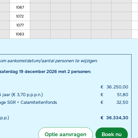
1067
1072
1077
1083
el om aankomstdatum/aantal personen te wijzigen.
 zaterdag 19 december 2026 met 2 personen:
€
36.250,00
 jaar (€ 3,70 p.p.p.n.)
€
51,80
rage SGR + Calamiteitenfonds
€
32,50
p.p.)
€
36.334,30
Optie aanvragen
Boek nu