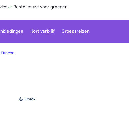
vies
Beste keuze voor groepen
nbiedingen
Kort verblijf
Groepsreizen
 Elfriede
Onze klan
gesloten.
gebruiken
Be
17
badk.