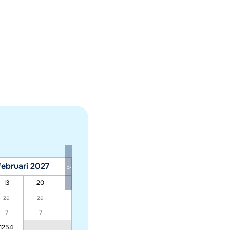
februari 2027
maart 2027
13
20
27
06
13
20
27
za
za
za
za
za
za
za
7
7
7
7
7
7
7
1254
1062
966
966