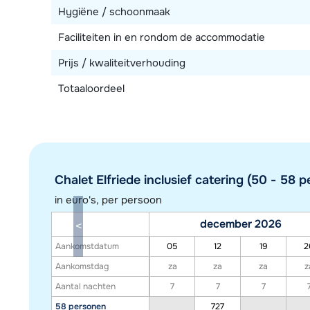
Hygiëne / schoonmaak
Faciliteiten in en rondom de accommodatie
Prijs / kwaliteitverhouding
Totaaloordeel
Chalet Elfriede inclusief catering (50 - 58 pe
in euro's, per persoon
december 2026
Aankomstdatum
05
12
19
2
Aankomstdag
za
za
za
z
Aantal nachten
7
7
7
58 personen
727