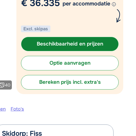
€ 36.335
per accommodatie
Plan een terugbelverzoek
m 09:00 uur weer beschikbaar:
Excl. skipas
Chat met wintersportspecialist
Bel ons via 0348 - 43 46 49
Beschikbaarheid en prijzen
Optie aanvragen
Bereken prijs incl. extra's
40
ken
Foto's
Skidorp: Fiss