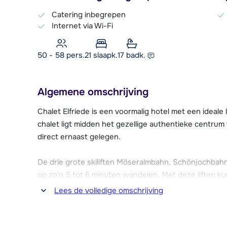
Catering inbegrepen
Internet via Wi-Fi
50 - 58 pers.
21
slaapk.
17 badk.
Algemene omschrijving
Chalet Elfriede is een voormalig hotel met een ideale 
chalet ligt midden het gezellige authentieke centrum 
direct ernaast gelegen.
De drie grote skiliften Möseralmbahn, Schönjochbah
op zo'n 5 tot 6 minuten wandelen. Met deze liften k
Serfaus en Ladis bereiken. Bij het tussenstation van
Lees de volledige omschrijving
"Berta's Kinderland" waar de kleintjes (vanaf 3 jaar 
ski's zetten.