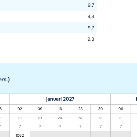
9,7
9,3
9,7
9,3
rs.)
januari 2027
6
02
09
16
23
30
06
a
za
za
za
za
za
za
7
7
7
7
7
7
7
1062