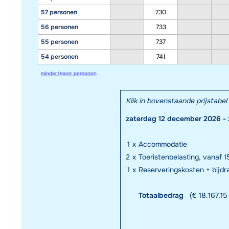
57 personen
730
56 personen
733
55 personen
737
54 personen
741
minder/meer personen
Klik in bovenstaande prijstab
zaterdag 12 december 2026 -
1
x
Accommodatie
2
x
Toeristenbelasting, vanaf 15
1
x
Reserveringskosten + bijd
Totaalbedrag
(€ 18.167,15 