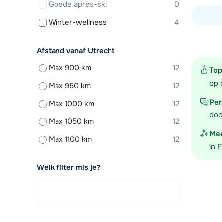
Goede après-ski
0
Winter-wellness
4
Bekijk ac
Afstand vanaf Utrecht
Max 900 km
12
Top
op 
Max 950 km
12
Per
Max 1000 km
12
doo
Max 1050 km
12
Mee
Max 1100 km
12
in
F
Welk filter mis je?