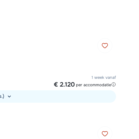
Plan een terugbelverzoek
r vandaag om 09:00 uur.
Chat met wintersportspecialist
Bel ons via 0348 - 43 46 49
1 week vanaf
€ 2.120
per accommodatie
s.)