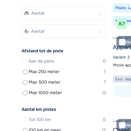
Plaats: L
Bewaa
8,7
Ladis, Ser
Ve
Appar
Afstand tot de piste
Variant: 2
Aan de piste
0
Mooie app
Max 250 meter
7
Excl. ski
Max 500 meter
7
Max 1000 meter
12
Bekijk ac
Aantal km pistes
Tot 100 km
0
Ladis, Ser
Ve
Chalet
100 km en meer
12