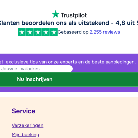
Klanten beoordelen ons als uitstekend - 4,8 uit 
Gebaseerd op
2.255 reviews
et: exclusieve tips van onze experts en de beste aanbiedingen.
Nu inschrijven
Service
Verzekeringen
Mijn boeking