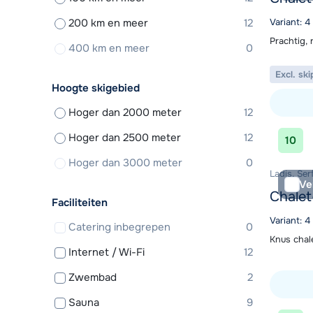
200 km en meer
12
Variant: 4
Prachtig, 
400 km en meer
0
Excl. ski
Hoogte skigebied
Hoger dan 2000 meter
12
Bekijk ac
Hoger dan 2500 meter
12
10
Hoger dan 3000 meter
0
Ladis, Ser
Ve
Chalet
Faciliteiten
Variant: 
Catering inbegrepen
0
Knus chal
Internet / Wi-Fi
12
Zwembad
2
Sauna
9
Bekijk ac