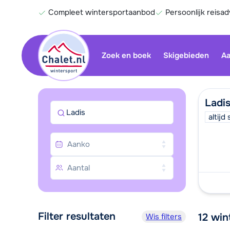
Compleet wintersportaanbod
Persoonlijk reisad
Zoek en boek
Skigebieden
Aa
Ladi
Ladis
altij
Filter resultaten
12
win
Wis filters