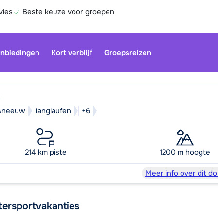
vies
Beste keuze voor groepen
nbiedingen
Kort verblijf
Groepsreizen
s
d sneeuw
langlaufen
+6
Onze klan
gesloten.
gebruiken
214 km piste
1200 m hoogte
Be
Meer info over dit do
tersportvakanties