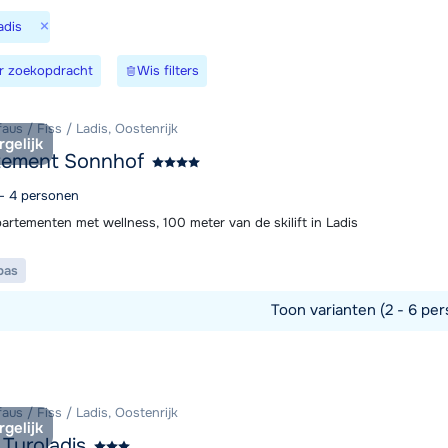
×
adis
We zijn e
r zoekopdracht
Wis filters
faus / Fiss / Ladis, Oostenrijk
rgelijk
tement Sonnhof
 - 4 personen
artementen met wellness, 100 meter van de skilift in Ladis
pas
Toon varianten (2 - 6 per
commodatie
faus / Fiss / Ladis, Oostenrijk
rgelijk
 Tyroladis