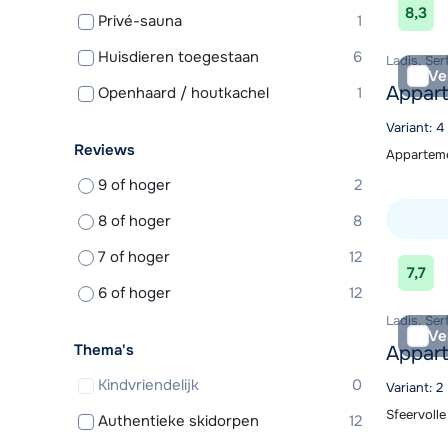
8,3
Privé-sauna
1
Huisdieren toegestaan
6
Ladis, Ser
Ve
Appart
Openhaard / houtkachel
1
Variant: 
Reviews
Apparteme
9 of hoger
2
8 of hoger
8
7 of hoger
12
Bekijk ac
7,7
6 of hoger
12
Ladis, Ser
Ve
Thema's
Appart
Kindvriendelijk
0
Variant: 
Sfeervoll
Authentieke skidorpen
12