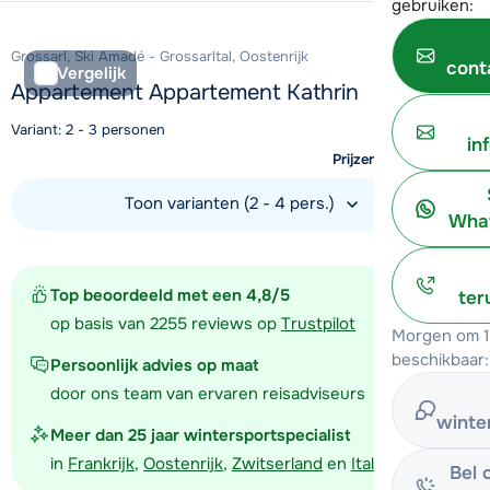
gebruiken:
Grossarl, Ski Amadé - Grossarltal, Oostenrijk
cont
Vergelijk
Appartement Appartement Kathrin
Variant: 2 - 3 personen
in
Prijzen nog onbekend
Toon varianten (2 - 4 pers.)
What
Bekijk accommodatie
Top beoordeeld met een 4,8/5
ter
op basis van 2255 reviews op
Trustpilot
Morgen om 1
beschikbaar:
Persoonlijk advies op maat
door ons team van ervaren reisadviseurs
winte
Meer dan 25 jaar wintersportspecialist
in
Frankrijk
,
Oostenrijk
,
Zwitserland
en
Italië
Bel 