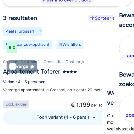
Meer info over dit dorp
Bewa
3
resultaten
Sorteer en filter
acco
×
Plaats: Grossarl
Bewaar zoekopdracht
Wis filters
9,0
ac
Grossarl, Ski Amadé - Grossarltal, Oostenrijk
Vergelijk
Appartement Toferer
Bewa
Variant: 4 - 6 personen
zoek
Verzorgd appartement in Grossarl, op slechts 20 meter van de skibus
We helpe
1 week vanaf
verder!
€ 1.199
Excl. skipas
per accommodatie
zo
Onze klanten
Toon variant (4 - 6 pers.)
moment hela
wel alvast d
Bekijk accommodatie