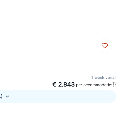
Plan een terugbelverzoek
m 09:00 uur weer beschikbaar:
Chat met wintersportspecialist
Bel ons via 0348 - 43 46 49
1 week vanaf
€ 2.843
per accommodatie
.)