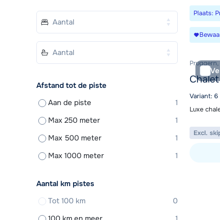
Plaats: 
Bewaa
Pruggern,
Ve
Chalet
Afstand tot de piste
Variant: 6
Aan de piste
1
Luxe chal
Max 250 meter
1
Excl. ski
Max 500 meter
1
Max 1000 meter
1
Bekijk ac
Aantal km pistes
Tot 100 km
0
100 km en meer
1