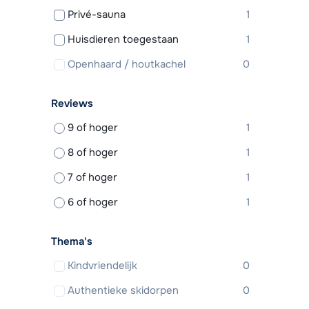
Privé-sauna
1
Huisdieren toegestaan
1
Openhaard / houtkachel
0
Reviews
9 of hoger
1
8 of hoger
1
7 of hoger
1
6 of hoger
1
Thema's
Kindvriendelijk
0
Authentieke skidorpen
0