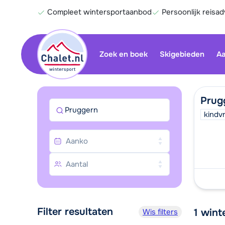
Compleet wintersportaanbod
Persoonlijk reisad
Zoek en boek
Skigebieden
Aa
Prug
Pruggern
kindvr
Filter resultaten
1
wint
Wis filters