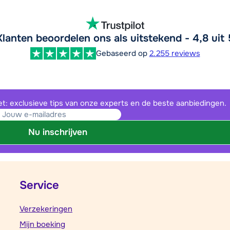
Klanten beoordelen ons als uitstekend - 4,8 uit 
Gebaseerd op
2.255 reviews
et: exclusieve tips van onze experts en de beste aanbiedingen.
Nu inschrijven
Service
Verzekeringen
Mijn boeking