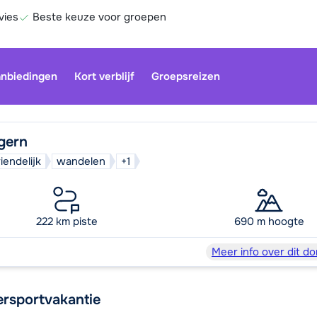
vies
Beste keuze voor groepen
nbiedingen
Kort verblijf
Groepsreizen
gern
iendelijk
wandelen
+1
Onze klan
gesloten.
gebruiken
222 km piste
690 m hoogte
Be
Meer info over dit do
ersportvakantie