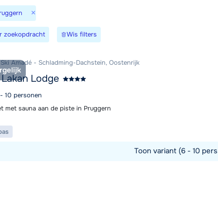
×
Pruggern
Morgen o
r zoekopdracht
Wis filters
 Ski Amadé - Schladming-Dachstein, Oostenrijk
rgelijk
 Lakan Lodge
 - 10 personen
et met sauna aan de piste in Pruggern
pas
Toon variant (6 - 10 pers
commodatie