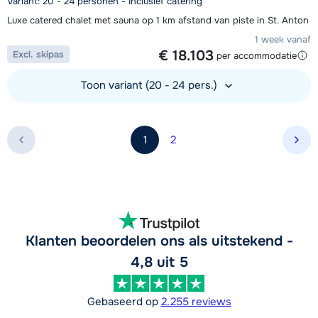
Variant: 20 - 24 personen - Inclusief catering
Luxe catered chalet met sauna op 1 km afstand van piste in St. Anton
1 week vanaf
€ 18.103
Excl. skipas
per accommodatie
Toon variant (20 - 24 pers.)
Bekijk accommodatie
1
2
Vol
Klanten beoordelen ons als uitstekend -
4,8 uit 5
Gebaseerd op
2.255 reviews