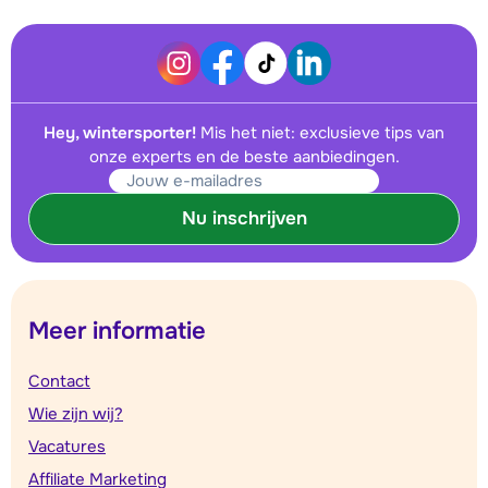
Hey, wintersporter!
Mis het niet: exclusieve tips van
onze experts en de beste aanbiedingen.
Nu inschrijven
Meer informatie
Contact
Wie zijn wij?
Vacatures
Affiliate Marketing