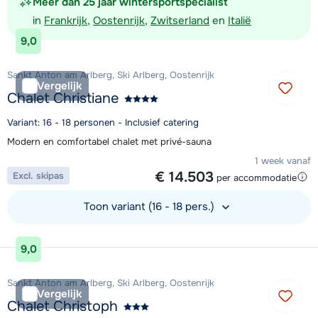
Meer dan 25 jaar wintersportspecialist
in
Frankrijk
,
Oostenrijk
,
Zwitserland
en
Italië
9,0
Sankt Anton am Arlberg, Ski Arlberg, Oostenrijk
Vergelijk
Chalet Christiane
Variant: 16 - 18 personen - Inclusief catering
Modern en comfortabel chalet met privé-sauna
1 week vanaf
€ 14.503
Excl. skipas
per accommodatie
Toon variant (16 - 18 pers.)
Bekijk accommodatie
9,0
Sankt Anton am Arlberg, Ski Arlberg, Oostenrijk
Vergelijk
Chalet Christoph