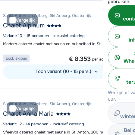
gebruiken:
Sankt Anton am Arlberg, Ski Arlberg, Oostenrijk
cont
Vergelijk
Chalet Alpinum
Variant: 10 - 15 personen - Inclusief catering
in
Modern catered chalet met sauna en bubbelbad in St. Anton
1 week vanaf
€ 8.353
Excl. skipas
per accommodatie
What
Toon variant (10 - 15 pers.)
ter
Bekijk accommodatie
We zijn er 
uur.
Sankt Anton am Arlberg, Ski Arlberg, Oostenrijk
Vergelijk
Chalet Anna Maria
winte
Variant: 12 - 14 personen - Inclusief catering
Bel 
Sfeervol catered chalet met sauna in St. Anton, 200 m van de skibus