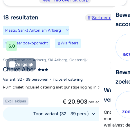
Meer info over dit dorp
Bewa
18
resultaten
Sorteer en filter
acco
×
Plaats: Sankt Anton am Arlberg
Bewaar zoekopdracht
Wis filters
6,0
ac
Sankt Anton am Arlberg, Ski Arlberg, Oostenrijk
Vergelijk
Chalet Alber
Bewa
Variant: 32 - 39 personen - Inclusief catering
zoek
Ruim chalet inclusief catering met gunstige ligging in St. Anton
We helpe
1 week vanaf
verder!
€ 20.903
Excl. skipas
per accommodatie
zo
Onze klanten
Toon variant (32 - 39 pers.)
moment hela
wel alvast d
Bekijk accommodatie