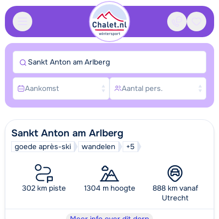
Contact
Bewaa
Sankt Anton am Arlberg
Aankomst
Aantal pers.
Sankt Anton am Arlberg
goede après-ski
wandelen
+5
302 km piste
1304 m hoogte
888 km vanaf
Utrecht