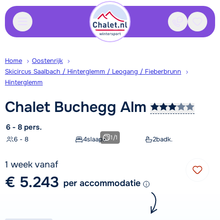
Contact
Bewaa
Home
Oostenrijk
Skicircus Saalbach / Hinterglemm / Leogang / Fieberbrunn
Hinterglemm
Chalet Buchegg
Alm
6 - 8 pers.
1
/
1
6 - 8
4
slaapk.
2
badk.
1 week vanaf
€ 5.243
per accommodatie