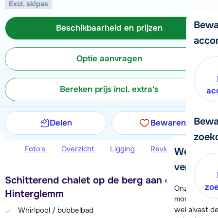
Excl. skipas
Bewa
Beschikbaarheid en prijzen
acco
Optie aanvragen
Bereken prijs incl. extra's
ac
Bewa
Delen
Bewaren
zoek
Foto's
Overzicht
Ligging
Reviews
Beschi
We helpe
verder!
Schitterend chalet op de berg aan de piste in
zo
Onze klanten
Hinterglemm
moment hela
wel alvast d
Whirlpool / bubbelbad