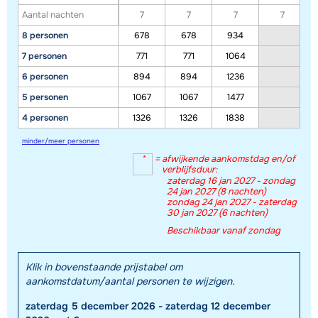
materiaal.
Aantal nachten
7
7
7
7
8 personen
678
678
934
Toon alle accommodaties in dit gebied
7 personen
771
771
1064
6 personen
894
894
1236
Deze kaart geeft een indicatie van de ligging van onze accommodaties. De
exacte locatie kan enigszins afwijken.
5 personen
1067
1067
1477
4 personen
1326
1326
1838
minder/meer personen
*
=
afwijkende aankomstdag en/of
verblijfsduur:
zaterdag 16 jan 2027 - zondag
24 jan 2027 (8 nachten)
zondag 24 jan 2027 - zaterdag
30 jan 2027 (6 nachten)
Beschikbaar vanaf zondag
Klik in bovenstaande prijstabel om
aankomstdatum/aantal personen te wijzigen.
zaterdag 5 december 2026 - zaterdag 12 december