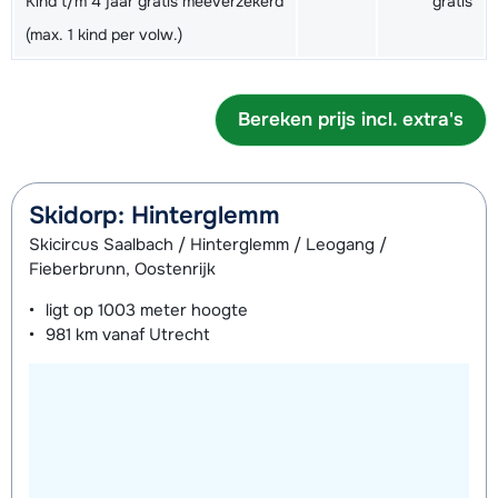
Kind t/m 4 jaar gratis meeverzekerd
gratis
(8 dagen)
Junior Boots (8 dagen)
€ 33,00
(max. 1 kind per volw.)
Zilver Ski's + Stokken (8 dagen)
€ 161,00
Zilver Schoenen (8 dagen)
€ 76,00
Bereken prijs incl. extra's
Skidorp: Hinterglemm
Skicircus Saalbach / Hinterglemm / Leogang /
Fieberbrunn, Oostenrijk
ligt op
1003 meter
hoogte
981 km
vanaf Utrecht