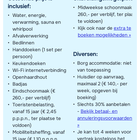
inclusief:
Midweekse schoonmaak (€
260,- per verblijf, ter plaats
Water, energie,
te voldoen)
verwarming, sauna en
Kijk ook naar de
extra te
whirlpool
boeken mogelijkheden »
Afvalverwerking
Bedlinnen
Handdoeken (1 set per
Diversen:
persoon)
Borg accommodatie: niet
Keukendoeken
van toepassing
Wi-Fi internetverbinding
Huisdier op aanvraag,
Openhaardhout
maximaal 2 (€ 140,- per
Badjas
week, opgeven bij
Eindschoonmaak (€
boeking)
260,- per verblijf)
Slechts 30% aanbetalen
Toeristenbelasting,
-
Bekijk betaal- en
vanaf 15 jaar (€ 2,45
annuleringsvoorwaarden
p.p.p.n., ter plaatse te
»
voldoen)
Je kan tot 4 weken voor
Mobiliteitsheffing, vanaf
vertrek kosteloos het
15 jaar (€ 1,10 p.p.p.n.,