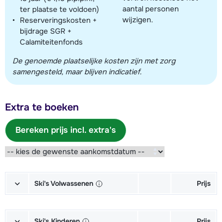
aantal personen
ter plaatse te voldoen)
wijzigen.
Reserveringskosten +
bijdrage SGR +
Calamiteitenfonds
De genoemde plaatselijke kosten zijn met zorg
samengesteld, maar blijven indicatief.
Extra te boeken
Bereken prijs incl. extra's
Ski's Volwassenen
Prijs
Goud Ski's + Schoenen + Stokken
€ 208,00
(6/7 dagen)
Ski's Kinderen
Prijs