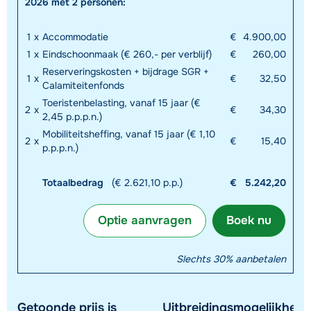
2026 met 2 personen:
1
x
Accommodatie
€
4.900,00
1
x
Eindschoonmaak (€ 260,- per verblijf)
€
260,00
Reserveringskosten + bijdrage SGR +
1
x
€
32,50
Calamiteitenfonds
Toeristenbelasting, vanaf 15 jaar (€
2
x
€
34,30
2,45 p.p.p.n.)
Mobiliteitsheffing, vanaf 15 jaar (€ 1,10
2
x
€
15,40
p.p.p.n.)
Totaalbedrag
(€ 2.621,10 p.p.)
€
5.242,20
Optie aanvragen
Boek nu
Slechts 30% aanbetalen
Getoonde prijs is
Uitbreidingsmogelijkhede