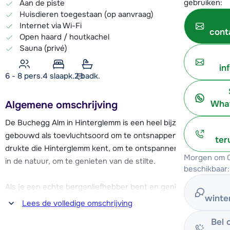
gebruiken:
Aan de piste
Huisdieren toegestaan (op aanvraag)
Internet via Wi-Fi
cont
Open haard / houtkachel
Sauna (privé)
in
6 - 8 pers.
4
slaapk.
2 badk.
What
Algemene omschrijving
De Buchegg Alm in Hinterglemm is een heel bijzonder chalet,
gebouwd als toevluchtsoord om te ontsnappen aan de
ter
drukte die Hinterglemm kent, om te ontspannen op een plek
Morgen om 0
in de natuur, om te genieten van de stilte.
beschikbaar:
Als je een echte bergenliefhebber bent en geniet van al het
winte
moois dat Oostenrijk te bieden heeft, ben je hier op de juiste
Lees de volledige omschrijving
plek. In dit schitterende chalet kun je samen met familie
Bel 
en/of vrienden geheel privé genieten van het samenzijn en