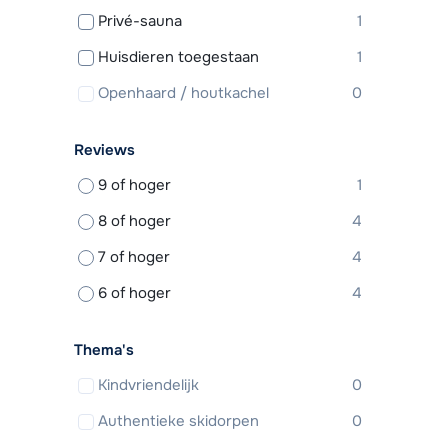
Privé-sauna
1
Huisdieren toegestaan
1
Openhaard / houtkachel
0
Reviews
9 of hoger
1
8 of hoger
4
7 of hoger
4
6 of hoger
4
Thema's
Kindvriendelijk
0
Authentieke skidorpen
0