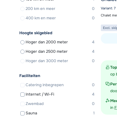
200 km en meer
0
Variant: 7
Chalet me
400 km en meer
0
Excl. ski
Hoogte skigebied
Hoger dan 2000 meter
4
Bekijk ac
Hoger dan 2500 meter
4
Hoger dan 3000 meter
0
Top
op 
Faciliteiten
Per
Catering inbegrepen
0
doo
Internet / Wi-Fi
4
Mee
Zwembad
0
in
F
Sauna
1