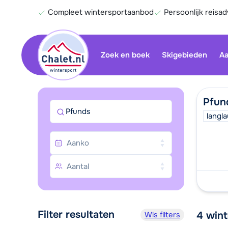
Compleet wintersportaanbod
Persoonlijk reisad
Zoek en boek
Skigebieden
Aa
Pfun
Pfunds
langl
Filter resultaten
4
wint
Wis filters