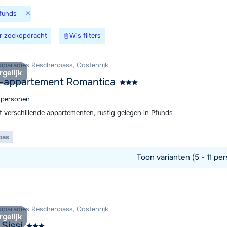
×
Pfunds
Morgen o
r zoekopdracht
Wis filters
kiparadies Reschenpass, Oostenrijk
rgelijk
t-appartement Romantica
5 personen
t verschillende appartementen, rustig gelegen in Pfunds
pas
Toon varianten (5 - 11 per
commodatie
kiparadies Reschenpass, Oostenrijk
rgelijk
Sissi