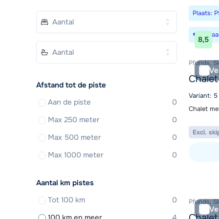
Plaats: 
Bewaa
8,5
Pfunds, S
Ve
Chale
Afstand tot de piste
Variant: 
Aan de piste
0
Chalet me
Max 250 meter
0
Excl. ski
Max 500 meter
0
Max 1000 meter
0
Bekijk ac
Aantal km pistes
Tot 100 km
0
Pfunds, S
Ve
Chalet 
100 km en meer
4