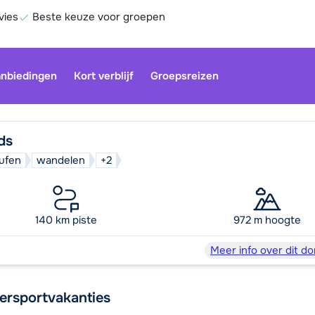
vies
Beste keuze voor groepen
nbiedingen
Kort verblijf
Groepsreizen
ds
aufen
wandelen
+2
Onze klan
gesloten.
gebruiken
140 km piste
972 m hoogte
Be
Meer info over dit do
ersportvakanties