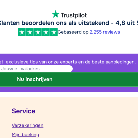
Klanten beoordelen ons als uitstekend - 4,8 uit 
Gebaseerd op
2.255 reviews
et: exclusieve tips van onze experts en de beste aanbiedingen.
Nu inschrijven
Service
Verzekeringen
Mijn boeking