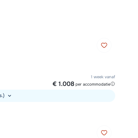
Plan een terugbelverzoek
m 09:00 uur weer beschikbaar:
Chat met wintersportspecialist
Bel ons via 0348 - 43 46 49
1 week vanaf
€ 1.008
per accommodatie
s.)