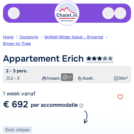
Contact
Bewaa
Home
Oostenrijk
SkiWelt Wilder Kaiser - Brixental
Brixen im Thale
Appartement
Erich
2 - 3 pers.
1
/
1
2 - 3
1
slaapk.
1
badk.
36
m²
1 week vanaf
€ 692
per accommodatie
Excl. skipas