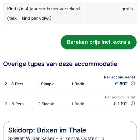
Kind t/m 4 jaar gratis meeverzekerd
gratis
(max. 1 kind per volw.)
Bereken prijs incl. extra's
Overige types van deze accommodatie
Per accom.
vanaf
€ 692
2 - 3
Pers.
1
Slaapk.
1
Badk.
Per accom.
vanaf
€ 1.192
6 - 8
Pers.
2
Slaapk.
1
Badk.
Skidorp: Brixen im Thale
SkiWelt Wilder Kaiser - Brixental, Oostenrijk