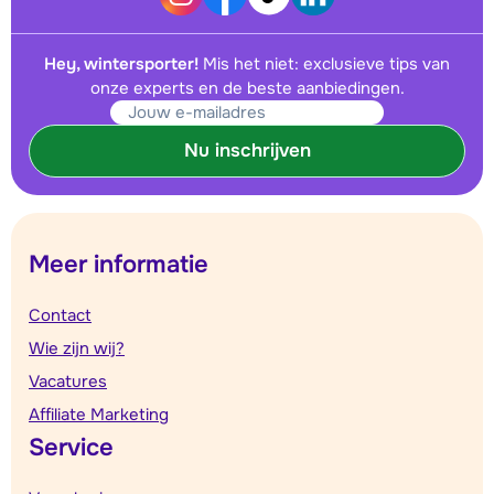
Hey, wintersporter!
Mis het niet: exclusieve tips van
onze experts en de beste aanbiedingen.
Nu inschrijven
Meer informatie
Contact
Wie zijn wij?
Vacatures
Affiliate Marketing
Service