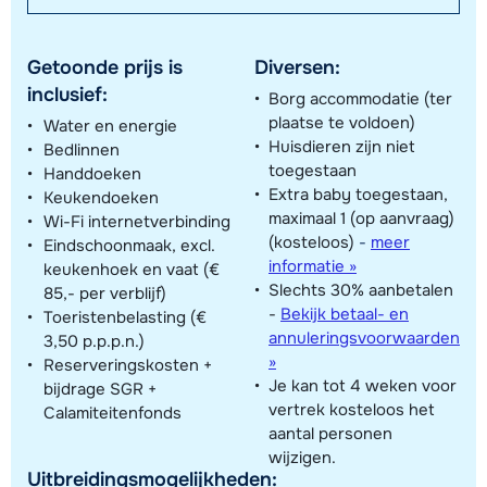
Getoonde prijs is
Diversen:
inclusief:
Borg accommodatie (ter
plaatse te voldoen)
Water en energie
Huisdieren zijn niet
Bedlinnen
toegestaan
Handdoeken
Extra baby toegestaan,
Keukendoeken
maximaal 1 (op aanvraag)
Wi-Fi internetverbinding
(kosteloos)
-
meer
Eindschoonmaak, excl.
informatie »
keukenhoek en vaat (€
Slechts 30% aanbetalen
85,- per verblijf)
-
Bekijk betaal- en
Toeristenbelasting (€
annuleringsvoorwaarden
3,50 p.p.p.n.)
»
Reserveringskosten +
Je kan tot 4 weken voor
bijdrage SGR +
vertrek kosteloos het
Calamiteitenfonds
aantal personen
wijzigen.
Uitbreidingsmogelijkheden: