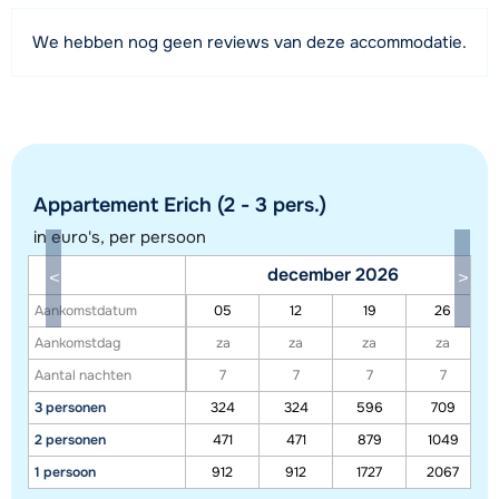
Afstand tot piste
We hebben nog geen reviews van deze accommodatie.
1000 meter
Afstand tot skilift
1000 meter
Afstand tot skibushalte
100 meter
Appartement Erich (2 - 3 pers.)
in euro's, per persoon
Bekijk kaart
december 2026
Aankomstdatum
05
12
19
26
Aankomstdag
za
za
za
za
Aantal nachten
7
7
7
7
3 personen
324
324
596
709
2 personen
471
471
879
1049
1 persoon
912
912
1727
2067