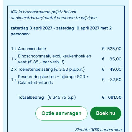
Klik in bovenstaande prijstabel om
aankomstdatum/aantal personen te wijzigen.
zaterdag 3 april 2027 - zaterdag 10 april 2027 met 2
personen:
Toon alle accommodaties in dit gebied
1
x
Accommodatie
€
525,00
Eindschoonmaak, excl. keukenhoek en
Deze kaart geeft een indicatie van de ligging van onze accommodaties. De
1
x
€
85,00
vaat (€ 85,- per verblijf)
exacte locatie kan enigszins afwijken.
2
x
Toeristenbelasting (€ 3,50 p.p.p.n.)
€
49,00
Reserveringskosten + bijdrage SGR +
1
x
€
32,50
Calamiteitenfonds
Totaalbedrag
(€ 345,75 p.p.)
€
691,50
Optie aanvragen
Boek nu
Slechts 30% aanbetalen