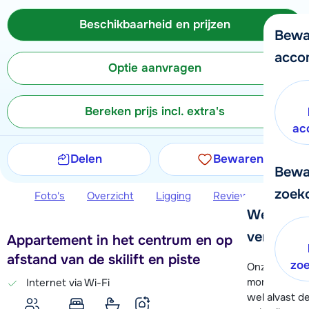
Beschikbaarheid en prijzen
Bewa
acco
Optie aanvragen
Bereken prijs incl. extra's
ac
Delen
Bewaren
Bewa
zoek
Foto's
Overzicht
Ligging
Reviews
Beschi
We helpe
verder!
Appartement in het centrum en op 1 km
afstand van de skilift en piste
zo
Onze klanten
moment hela
Internet via Wi-Fi
wel alvast d