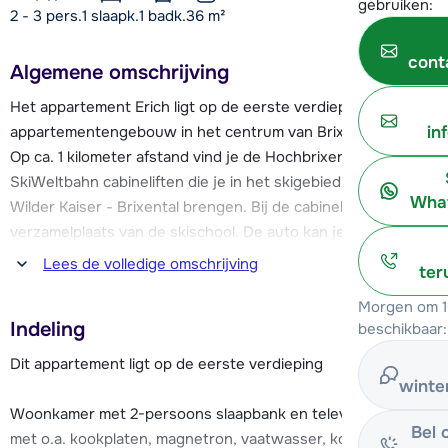
gebruiken:
2 - 3 pers.
1
slaapk.
1 badk.
36
m²
cont
Algemene omschrijving
Het appartement Erich ligt op de eerste verdieping van een
in
appartementengebouw in het centrum van Brixen im Thale.
Op ca. 1 kilometer afstand vind je de Hochbrixen en de
SkiWeltbahn cabineliften die je in het skigebied SkiWelt
What
Wilder Kaiser - Brixental brengen. Bij de cabinelift is ook de
verzamelplaats van de skischool. De auto kan je gedurende
de week laten staan want er rijdt een skibus van en naar de
Lees de volledige omschrijving
ter
lift, die op zo'n 100 meter van appartement Erich stopt.
Morgen om 1
Indeling
beschikbaar:
Op loopafstand van het appartement vind je een sportwinkel
met verhuurmogelijkheden en enkele andere winkels. Een
Dit appartement ligt op de eerste verdieping
supermarkt ligt op zo'n 400 meter afstand. In het centrum
winte
vind je verder een aantal restaurants waar je een hapje kunt
Woonkamer met 2-persoons slaapbank en televisie. Keuken
Bel 
gaan eten.
met o.a. kookplaten, magnetron, vaatwasser, koelkast met