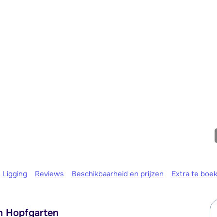
maandag 
Ligging
Reviews
Beschikbaarheid en prijzen
Extra te boe
in Hopfgarten