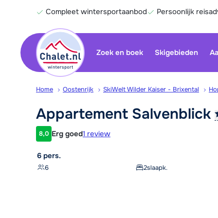
Compleet wintersportaanbod
Persoonlijk reisad
Zoek en boek
Skigebieden
Aa
Home
Oostenrijk
SkiWelt Wilder Kaiser - Brixental
Ho
Appartement
Salvenblick
Erg goed
1 review
8,0
Klantwaardering
6 pers.
6
2
slaapk.