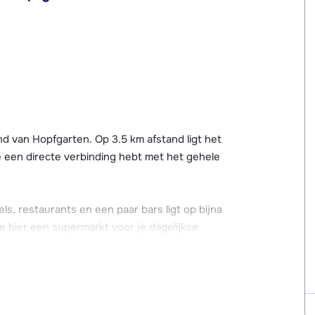
and van Hopfgarten. Op 3.5 km afstand ligt het
e een directe verbinding hebt met het gehele
, restaurants en een paar bars ligt op bijna
e hier een supermarkt voor je dagelijkse
rplaatsen en een gemeenschappelijke
r naar het appartement zijn vrij steil.