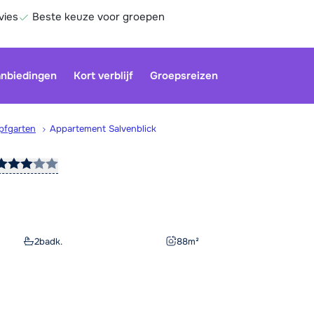
vies
Beste keuze voor groepen
nbiedingen
Kort verblijf
Groepsreizen
pfgarten
Appartement Salvenblick
Onze klan
gesloten.
gebruiken
Be
2
badk.
88
m²