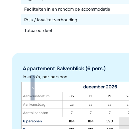
Faciliteiten in en rondom de accommodatie
Prijs / kwaliteitverhouding
Totaaloordeel
Appartement Salvenblick (6 pers.)
in euro's, per persoon
december 2026
Aankomstdatum
05
12
19
2
Aankomstdag
za
za
za
z
Aantal nachten
7
7
7
6 personen
184
184
390