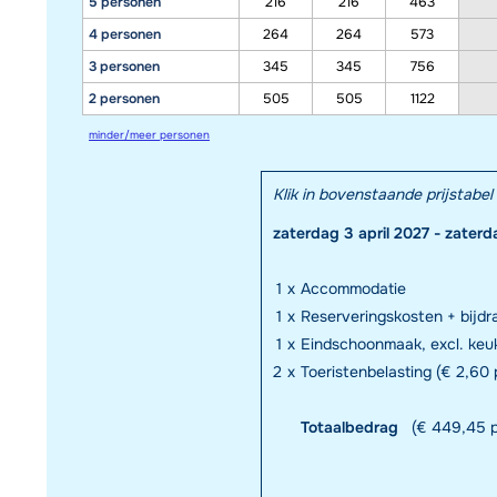
5 personen
216
216
463
4 personen
264
264
573
3 personen
345
345
756
2 personen
505
505
1122
minder/meer personen
Klik in bovenstaande prijstab
zaterdag 3 april 2027 - zaterd
1
x
Accommodatie
1
x
Reserveringskosten + bijd
1
x
Eindschoonmaak, excl. keuk
2
x
Toeristenbelasting (€ 2,60 p
Totaalbedrag
(€ 449,45 p