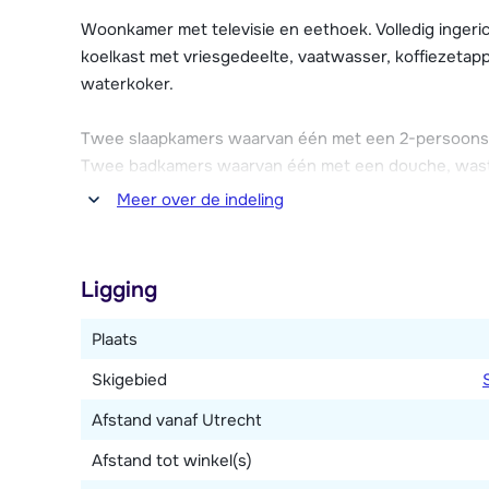
Woonkamer met televisie en eethoek. Volledig ingeri
koelkast met vriesgedeelte, vaatwasser, koffiezetap
waterkoker.
Twee slaapkamers waarvan één met een 2-persoon
Twee badkamers waarvan één met een douche, wastaf
en wastafel.
Meer over de indeling
Verder is er een terras en tuin.
Ligging
Plaats
Skigebied
Afstand vanaf Utrecht
Afstand tot winkel(s)