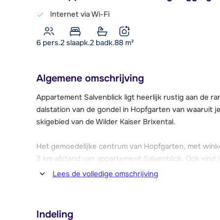
Internet via Wi-Fi
6 pers.
2
slaapk.
2 badk.
88
m²
Algemene omschrijving
Appartement Salvenblick ligt heerlijk rustig aan de r
dalstation van de gondel in Hopfgarten van waaruit j
skigebied van de Wilder Kaiser Brixental.
Het gemoedelijke centrum van Hopfgarten, met winkels
3 km afstand van appartement Salvenblick. Ook vind j
boodschappen.
Lees de volledige omschrijving
Appartement Salvenblick beschikt over twee parkee
skiberging met skischoenendorger. De laatste vijf mete
Indeling