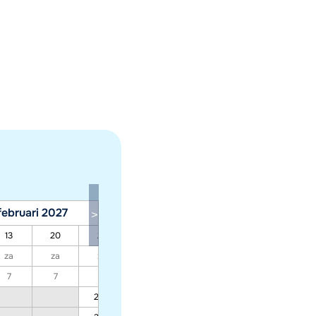
februari 2027
maart 2027
13
20
27
06
13
20
27
za
za
za
za
za
za
za
7
7
7
7
7
7
7
204
204
204
265
204