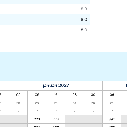
8,0
8,0
8,0
januari 2027
6
02
09
16
23
30
06
a
za
za
za
za
za
za
7
7
7
7
7
7
7
223
223
390