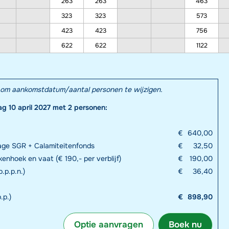
263
263
463
323
323
573
423
423
756
622
622
1122
el om aankomstdatum/aantal personen te wijzigen.
ag 10 april 2027 met 2 personen:
€
640,00
rage SGR + Calamiteitenfonds
€
32,50
enhoek en vaat (€ 190,- per verblijf)
€
190,00
.p.p.n.)
€
36,40
.p.)
€
898,90
Optie aanvragen
Boek nu