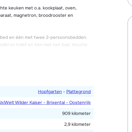
chte keuken met o.a. kookplaat, oven,
paraat, magnetron, broodrooster en
sbed en één met twee 2-persoonsbedden.
el en toilet en één met een bad, douche
Hopfgarten
-
Plattegrond
SkiWelt Wilder Kaiser - Brixental - Oostenrijk
909 kilometer
2,9 kilometer