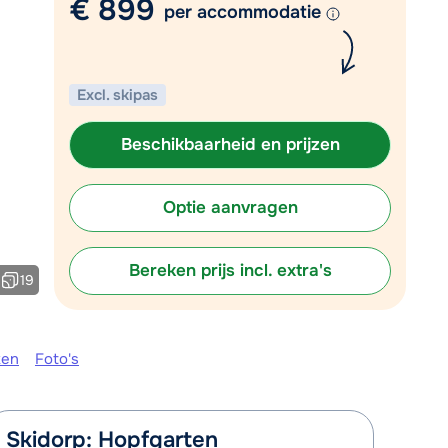
€ 899
per accommodatie
Plan een terugbelverzoek
om 09:00 uur weer beschikbaar:
Excl. skipas
Chat met wintersportspecialist
Bel ons via 0348 - 43 46 49
Beschikbaarheid en prijzen
Optie aanvragen
Bereken prijs incl. extra's
19
ken
Foto's
Skidorp: Hopfgarten