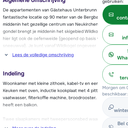
Algemene omschrijving
gebruiken:
De appartementen van Gästehaus Unterbrunn liggen op een
fantastische locatie op 90 meter van de Bergbahn Wildkogel,
cont
middenin het gezellige centrum van Neukirchen. Deze
gondel brengt je middenin het skigebied Wildkogel Arena en
in
hier ligt ook de oefenweide (geopend op basis van genoeg
sneeuwval). Je kunt vanaf Wildkogel ongeveer 5 kilometer
afdalen tot terug in het centrum.
Lees de volledige omschrijving
What
Mocht je meerdere skigebieden willen uitproberen dan kan
Indeling
dat. Er zijn in de buurt van Neukirchen twee grote
ter
skigebieden te vinden, dit zijn het skigebied KitzSki Kitzbühel
Woonkamer met kleine zithoek, kabel-tv en een eethoek.
Morgen om 0
/ Kirchberg (met de Panoramabahn Kitzbüheler Alpen vanuit
Keuken met oven, inductie kookplaat met 4 pitten, koelkast,
beschikbaar:
Hollersbach op 11 km) en de Zillertal Arena (met het Talstation
vaatwasser, filterkoffie machine, broodrooster. De woning
Gerlospass op 15 km).
heeft een balkon.
winte
Gasten die verblijven in het Gästehaus Unterbrunn, mogen
Twee slaapkamers met tweepersoonsbed waarvan één ook
Bel 
gebruik maken van het zwembad en de wellness in Hotel
nog met een slaapbank of stapelbed. Badkamer met bad.