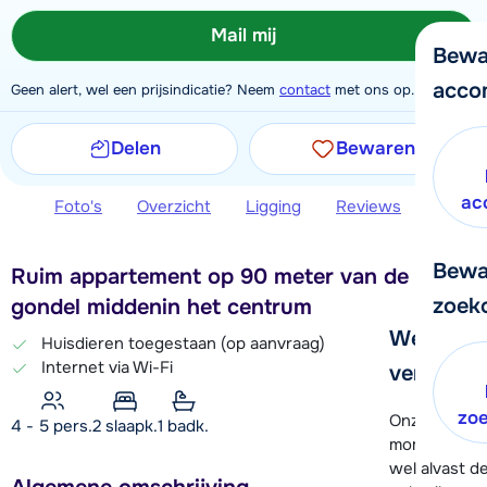
Mail mij
Bewa
acco
Geen alert, wel een prijsindicatie? Neem
contact
met ons op.
Delen
Bewaren
ac
Foto's
Overzicht
Ligging
Reviews
Extra 
Bewa
Ruim appartement op 90 meter van de
zoek
gondel middenin het centrum
We helpe
Huisdieren toegestaan (op aanvraag)
Internet via Wi-Fi
verder!
zo
Onze klanten
4 - 5 pers.
2
slaapk.
1 badk.
moment hela
wel alvast d