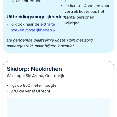
»
Calamiteitenfonds
Je kan tot 4 weken voor
vertrek kosteloos het
Uitbreidingsmogelijkheden:
aantal personen
Toon alle accommodaties in dit gebied
wijzigen.
Kijk ook naar de
extra te
boeken mogelijkheden »
Deze kaart geeft een indicatie van de ligging van onze accommodaties. De
exacte locatie kan enigszins afwijken.
De genoemde plaatselijke kosten zijn met zorg
samengesteld, maar blijven indicatief.
Skidorp: Neukirchen
Wildkogel Ski Arena, Oostenrijk
ligt op
850 meter
hoogte
970 km
vanaf Utrecht