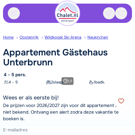
Contact
Bewaa
Home
Oostenrijk
Wildkogel Ski Arena
Neukirchen
Appartement Gästehaus
Unterbrunn
4 - 5 pers.
1
/
1
4 - 5
2
slaapk.
1
badk.
Wees er als eerste bij!
De prijzen voor 2026/2027 zijn voor dit appartement nog
niet bekend. Ontvang een alert zodra deze vakantie te
boeken is.