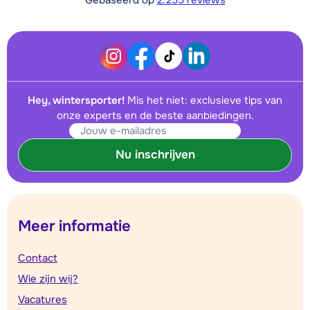
Hey, wintersporter!
Mis het niet: exclusieve tips van
onze experts en de beste aanbiedingen.
Nu inschrijven
Meer informatie
Contact
Wie zijn wij?
Vacatures