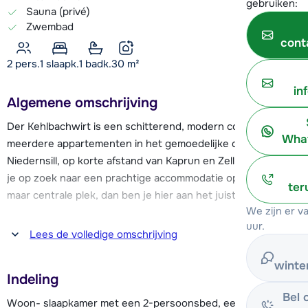
gebruiken:
Sauna (privé)
Zwembad
cont
2 pers.
1
slaapk.
1 badk.
30
m²
in
Algemene omschrijving
Der Kehlbachwirt is een schitterend, modern complex met
What
meerdere appartementen in het gemoedelijke dorpje
Niedernsill, op korte afstand van Kaprun en Zell am See. Ben
je op zoek naar een prachtige accommodatie op een rustige
ter
maar centrale plek, dan ben je hier aan het juiste adres.
We zijn er 
uur.
Deze accommodatie ligt namelijk op een ideale locatie om
Lees de volledige omschrijving
diverse skigebieden te ontdekken. Het dichtstbijzijnde
skigebied is Zell am See/Kaprun, met het dalstation van
winte
Indeling
Kaprun op ca. 10 km en van Zell am See op ca. 12 km afstand.
Bel 
Je kunt de trein nemen; het station in Niedernsill ligt op 4
Woon- slaapkamer met een 2-persoonsbed, eettafel en een