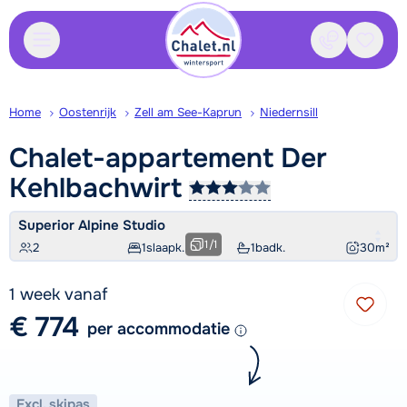
Contact
Bewaa
Home
Oostenrijk
Zell am See-Kaprun
Niedernsill
Chalet-appartement Der
Kehlbachwirt
Superior Alpine Studio
1
/
1
2
1
slaapk.
1
badk.
30
m²
1 week vanaf
€ 774
per accommodatie
Excl. skipas