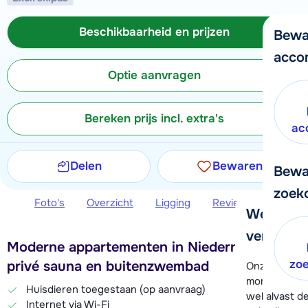
Beschikbaarheid en prijzen
Bewa
acco
Optie aanvragen
Bereken prijs incl. extra's
ac
Delen
Bewaren
Bewa
zoek
Foto's
Overzicht
Ligging
Reviews
Beschi
We helpe
verder!
Moderne appartementen in Niedernsill met
zo
privé sauna en buitenzwembad
Onze klanten
moment hela
Huisdieren toegestaan (op aanvraag)
wel alvast d
Internet via Wi-Fi