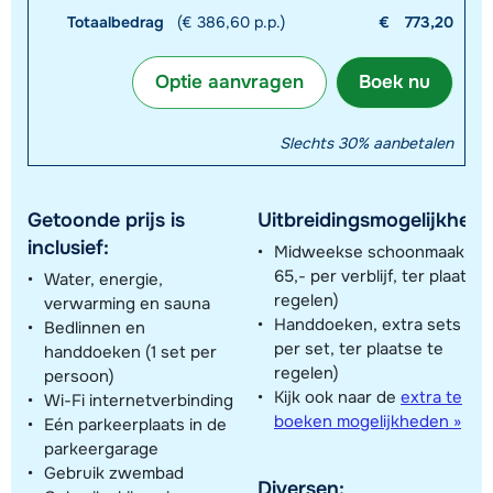
Totaalbedrag
(€ 386,60 p.p.)
€
773,20
Optie aanvragen
Boek nu
Slechts 30% aanbetalen
Getoonde prijs is
Uitbreidingsmogelijkhede
inclusief:
Midweekse schoonmaak (€
65,- per verblijf, ter plaatse 
Water, energie,
regelen)
verwarming en sauna
Handdoeken, extra sets (€ 6
Bedlinnen en
per set, ter plaatse te
handdoeken (1 set per
regelen)
persoon)
Kijk ook naar de
extra te
Wi-Fi internetverbinding
boeken mogelijkheden »
Eén parkeerplaats in de
parkeergarage
Gebruik zwembad
Diversen: