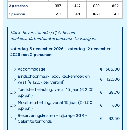
2 personen
387
447
822
892
1 persoon
751
871
1621
1761
Klik in bovenstaande prijstabel om
aankomstdatum/aantal personen te wijzigen.
zaterdag 5 december 2026 - zaterdag 12 december
Toon alle accommodaties in dit gebied
2026 met 2 personen:
Deze kaart geeft een indicatie van de ligging van onze accommodaties. De
exacte locatie kan enigszins afwijken.
1
x
Accommodatie
€
585,00
Eindschoonmaak, excl. keukenhoek en
1
x
€
120,00
vaat (€ 120,- per verblijf)
Toeristenbelasting, vanaf 15 jaar (€ 2,05
2
x
€
28,70
p.p.p.n.)
Mobiliteitsheffing, vanaf 15 jaar (€ 0,50
2
x
€
7,00
p.p.p.n.)
Reserveringskosten + bijdrage SGR +
1
x
€
32,50
Calamiteitenfonds