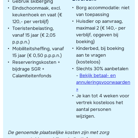
Gebruik skiberging
Borg accommodatie: niet
Eindschoonmaak, excl.
van toepassing
keukenhoek en vaat (€
Huisdier op aanvraag,
120,- per verblijf)
maximaal 2 (€ 140,- per
Toeristenbelasting,
verblijf, opgeven bij
vanaf 15 jaar (€ 2,05
boeking)
p.p.p.n.)
Kinderbed, bij boeking
Mobiliteitsheffing, vanaf
aan te vragen
15 jaar (€ 0,50 p.p.p.n.)
(kosteloos)
Reserveringskosten +
Slechts 30% aanbetalen
bijdrage SGR +
-
Bekijk betaal- en
Calamiteitenfonds
annuleringsvoorwaarden
»
Je kan tot 4 weken voor
vertrek kosteloos het
aantal personen
wijzigen.
De genoemde plaatselijke kosten zijn met zorg