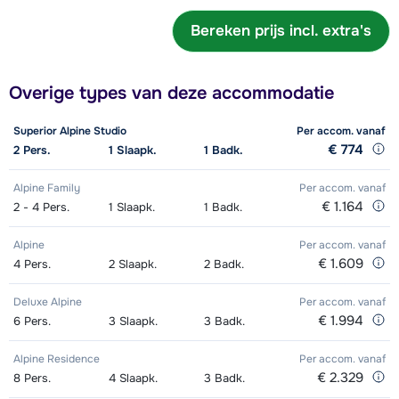
Bereken prijs incl. extra's
Overige types van deze accommodatie
Superior Alpine Studio
Per accom.
vanaf
€ 774
2
Pers.
1
Slaapk.
1
Badk.
Alpine Family
Per accom.
vanaf
€ 1.164
2 - 4
Pers.
1
Slaapk.
1
Badk.
Alpine
Per accom.
vanaf
€ 1.609
4
Pers.
2
Slaapk.
2
Badk.
Deluxe Alpine
Per accom.
vanaf
€ 1.994
6
Pers.
3
Slaapk.
3
Badk.
Alpine Residence
Per accom.
vanaf
€ 2.329
8
Pers.
4
Slaapk.
3
Badk.