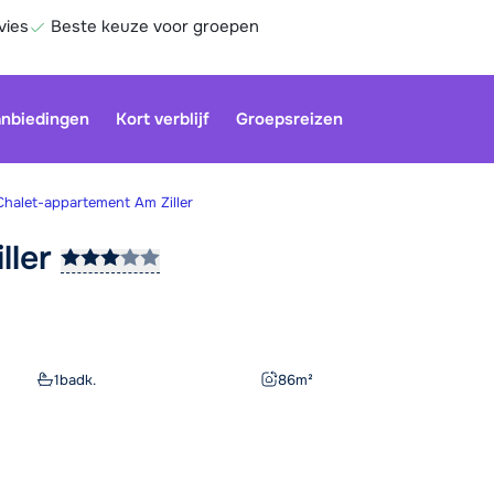
vies
Beste keuze voor groepen
nbiedingen
Kort verblijf
Groepsreizen
Chalet-appartement Am Ziller
iller
Onze klan
gesloten.
gebruiken
Be
1
badk.
86
m²