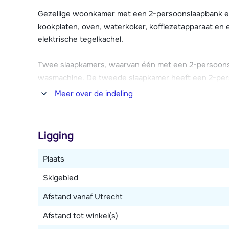
Gezellige woonkamer met een 2-persoonslaapbank en
Appartement Am Ziller beschikt over een ruim balkon
kookplaten, oven, waterkoker, koffiezetapparaat en 
heeft het appartement een wasmachine, Wi-Fi en ee
elektrische tegelkachel.
skischoendrogers. Parkeermogelijkheid bij het chale
Twee slaapkamers, waarvan één met een 2-persoonsb
wasmachine. De tweede slaapkamer heeft een 2-per
appartement is nog een extra toilet.
Meer over de indeling
Het balkon is een halve verdieping hoger dan het app
trappenhuis.
Ligging
Plaats
Skigebied
Afstand vanaf Utrecht
Afstand tot winkel(s)