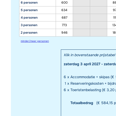
6 personen
600
8
5 personen
634
9
4 personen
687
11
3 personen
773
13
2 personen
946
18
minder/meer personen
Klik in bovenstaande prijstab
zaterdag 3 april 2027 - zaterd
6
x
Accommodatie + skipas (€ 
1
x
Reserveringskosten + bijd
6
x
Toeristenbelasting (€ 3,20 p
Totaalbedrag
(€ 584,15 p