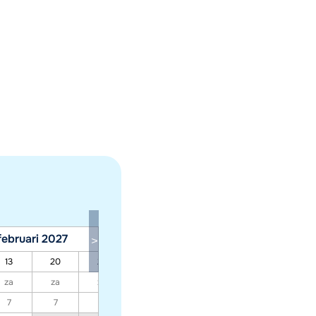
februari 2027
maart 2027
13
20
27
06
13
20
27
za
za
za
za
za
za
za
7
7
7
7
7
7
7