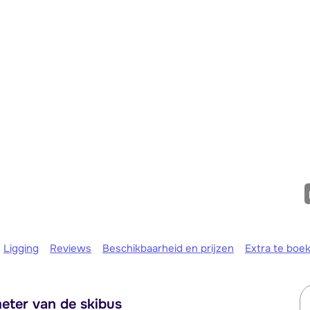
We zijn e
Ligging
Reviews
Beschikbaarheid en prijzen
Extra te boe
eter van de skibus