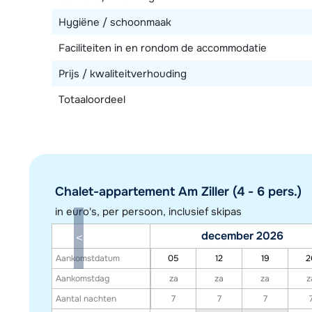
Hygiëne / schoonmaak
Faciliteiten in en rondom de accommodatie
Prijs / kwaliteitverhouding
Totaaloordeel
Chalet-appartement Am Ziller (4 - 6 pers.)
in euro's, per persoon, inclusief skipas
december 2026
Aankomstdatum
05
12
19
2
Aankomstdag
za
za
za
z
Aantal nachten
7
7
7