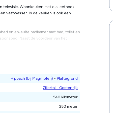
 televisie. Woonkeuken met o.a. eethoek,
 met mooi uitzicht op de omgeving. Verder
een vaatwasser. In de keuken is ook een
n gedeelde skiberging met
t-appartement. Het trappenhuis is gedeeld.
ed en en-suite badkamer met bad, toilet en
soonsbed. Naast de voordeur van het
artement en is bereikbaar via het
Hippach (bij Mayrhofen)
-
Plattegrond
Zillertal - Oostenrijk
940 kilometer
350 meter