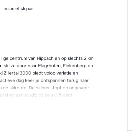
Inclusief skipas
ellige centrum van Hippach en op slechts 2 km
n ski zo door naar Mayrhofen, Finkenberg en
i Zillertal 3000 biedt volop variatie en
 actieve dag keer je ontspannen terug naar
via de skiroute. De skibus stopt op ongeveer
el en eenvoudig bij de skilift bent.
van chalet-appartement Am Ziller. Hier vind
ts. Heb je zin in een bruisende après-ski?
 Mayrhofen, waar je tal van restaurants,