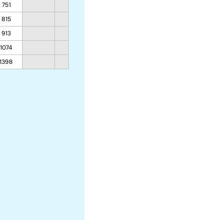
751
714
623
815
770
661
913
857
721
1074
1000
818
1398
1287
1014