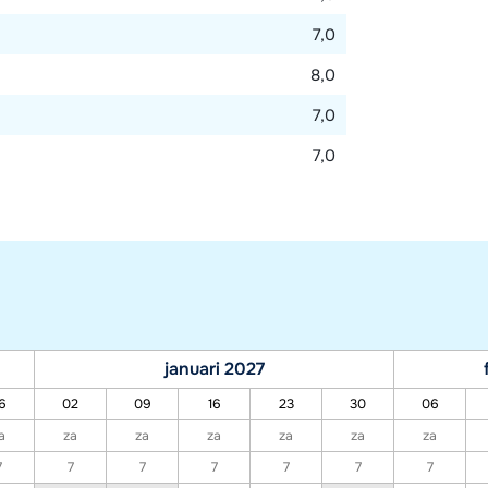
7,0
8,0
7,0
7,0
januari 2027
6
02
09
16
23
30
06
a
za
za
za
za
za
za
7
7
7
7
7
7
7