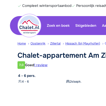
Compleet wintersportaanbod
Persoonlijk reisad
Zoek en boek
Skigebieden
Aa
Home
Oostenrijk
Zillertal
Hippach (bij Mayrhofen)
Chalet-appartement Am
Z
Goed
1 review
7,0
Klantwaardering
4 - 6 pers.
4 - 6
2
slaapk.