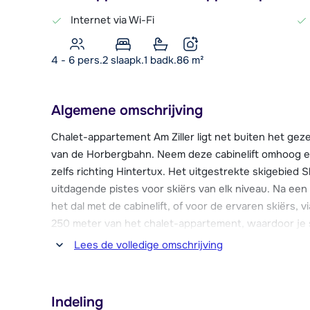
Internet via Wi-Fi
4 - 6 pers.
2
slaapk.
1 badk.
86
m²
Algemene omschrijving
Chalet-appartement Am Ziller ligt net buiten het gez
van de Horbergbahn. Neem deze cabinelift omhoog e
zelfs richting Hintertux. Het uitgestrekte skigebied Sk
uitdagende pistes voor skiërs van elk niveau. Na een
het dal met de cabinelift, of voor de ervaren skiërs, 
250 meter van het chalet-appartement, waardoor je sn
Lees de volledige omschrijving
Het centrum van Hippach ligt op ongeveer 350 meter 
je een bakker, supermarkt en verschillende restauran
Dan ben je binnen 5 km in het levendige centrum van
Indeling
winkels en zelfs een bioscoop kunt vinden.