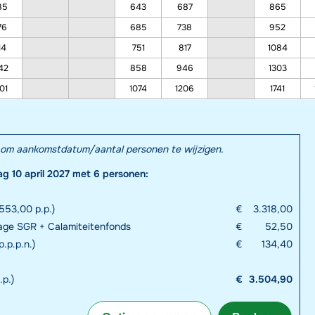
85
643
687
865
76
685
738
952
14
751
817
1084
42
858
946
1303
01
1074
1206
1741
el om aankomstdatum/aantal personen te wijzigen.
ag 10 april 2027 met 6 personen:
553,00 p.p.)
€
3.318,00
rage SGR + Calamiteitenfonds
€
52,50
.p.p.n.)
€
134,40
.p.)
€
3.504,90