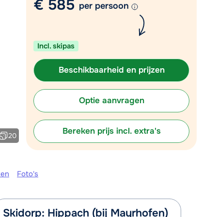
€ 585
per persoon
Plan een terugbelverzoek
r vandaag om 10:00 uur.
Incl. skipas
Chat met wintersportspecialist
Bel ons via 0348 - 43 46 49
Beschikbaarheid en prijzen
Optie aanvragen
Bereken prijs incl. extra's
20
ken
Foto's
Skidorp: Hippach (bij Mayrhofen)