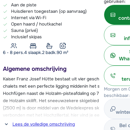
gebruiken:
Aan de piste
Huisdieren toegestaan (op aanvraag)
Internet via Wi-Fi
cont
Open haard / houtkachel
Sauna (privé)
Inclusief skipas
in
6 - 8 pers.
4
slaapk.
2 badk.
90
m²
What
Algemene omschrijving
Kaiser Franz Josef Hütte bestaat uit vier geschakelde
ter
chalets met een perfecte ligging middenin het skigebied van
Morgen om 0
Hochfügen naast de Holzalm-pisteafdaling op 750 meter van
beschikbaar:
de Holzalm skilift. Het sneeuwzekere skigebied Hochfügen
(2500 m) is door middel van de Wedelexpres skilift
winte
verbonden met het Hochzillertal, hier vind je een prachtig
skigebied met pistes voor alle niveaus. Met de skibus kan je
Lees de volledige omschrijving
Bel 
ook naar het Spieljoch skigebied bij Fügen. Je skipas is