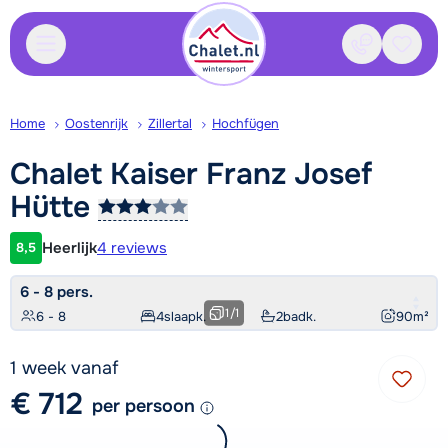
Contact
Bewaa
Home
Oostenrijk
Zillertal
Hochfügen
Chalet Kaiser Franz Josef
Hütte
Heerlijk
4 reviews
8,5
Klantwaardering
6 - 8 pers.
1
/
1
6 - 8
4
slaapk.
2
badk.
90
m²
1 week vanaf
€ 712
per persoon