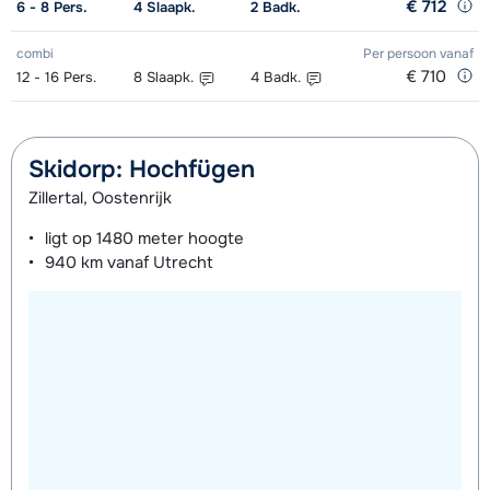
€ 712
6 - 8
Pers.
4
Slaapk.
2
Badk.
Zilver Schoenen (8 dagen)
€ 71,00
combi
Per persoon
vanaf
Bronze Ski's + Schoenen + Stokken
€ 146,00
€ 710
12 - 16
Pers.
8
Slaapk.
4
Badk.
(8 dagen)
Bronze Ski's + Stokken (8 dagen)
€ 113,00
Skidorp: Hochfügen
Bronze Schoenen (8 dagen)
€ 50,00
Zillertal, Oostenrijk
ligt op
1480 meter
hoogte
940 km
vanaf Utrecht