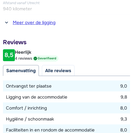
Afstand vanaf Utrecht
940 kilometer
Verder zijn er twee parkeerplaatsen per chalet (je kunt tot
ca. 50 meter van de chalets met de auto komen, parkeren
Afstand tot restaurant of bar
Meer over de ligging
kan op ca. 150 meter)
100 meter (Aar Wirt Hütte)
Afstand tot piste
Reviews
ter plaatse
Heerlijk
8,5
Afstand tot skilift
4 reviews
Geverifieerd
750 meter (Holzalm)
Samenvatting
Alle reviews
Afstand tot skibushalte
750 meter
Ontvangst ter plaatse
9,0
Ligging van de accommodatie
9,8
Bekijk kaart
Comfort / inrichting
8,0
Hygiëne / schoonmaak
9,3
Faciliteiten in en rondom de accommodatie
8,0