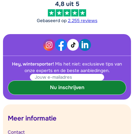
4,8 uit 5
Gebaseerd op
2.255 reviews
Hey, wintersporter!
Mis het niet: exclusieve tips van
onze experts en de beste aanbiedingen.
Nu inschrijven
Meer informatie
Contact