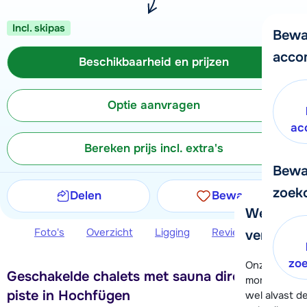
Incl. skipas
Bewa
acco
Beschikbaarheid en prijzen
Optie aanvragen
ac
Bereken prijs incl. extra's
Bewa
zoek
Delen
Bewaren
We helpe
Foto's
Overzicht
Ligging
Reviews
Beschi
verder!
zo
Onze klanten
Geschakelde chalets met sauna direct aan de
moment hela
piste in Hochfügen
wel alvast d