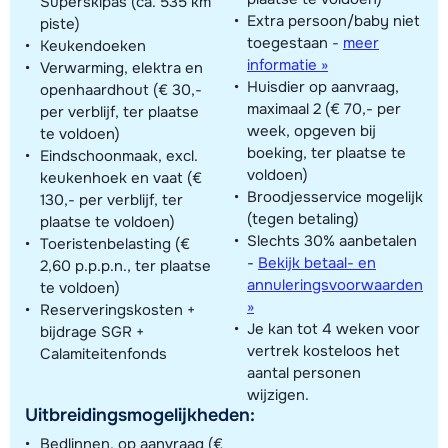
Superskipas (ca. 535 km
Extra persoon/baby niet
piste)
toegestaan
-
meer
Keukendoeken
informatie »
Verwarming, elektra en
Huisdier op aanvraag,
openhaardhout (€ 30,-
maximaal 2 (€ 70,- per
per verblijf, ter plaatse
week, opgeven bij
te voldoen)
boeking, ter plaatse te
Eindschoonmaak, excl.
voldoen)
keukenhoek en vaat (€
Broodjesservice mogelijk
130,- per verblijf, ter
(tegen betaling)
plaatse te voldoen)
Slechts 30% aanbetalen
Toeristenbelasting (€
-
Bekijk betaal- en
2,60 p.p.p.n., ter plaatse
annuleringsvoorwaarden
te voldoen)
»
Reserveringskosten +
Je kan tot 4 weken voor
bijdrage SGR +
vertrek kosteloos het
Calamiteitenfonds
aantal personen
wijzigen.
Uitbreidingsmogelijkheden:
Bedlinnen, op aanvraag (€