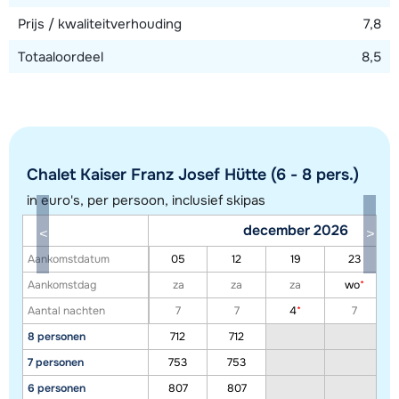
Prijs / kwaliteitverhouding
7,8
Totaaloordeel
8,5
Chalet Kaiser Franz Josef Hütte (6 - 8 pers.)
in euro's, per persoon, inclusief skipas
december 2026
Toon alle accommodaties in dit gebied
Aankomstdatum
05
12
19
23
Deze kaart geeft een indicatie van de ligging van onze accommodaties. De
Aankomstdag
za
za
za
wo
*
exacte locatie kan enigszins afwijken.
Aantal nachten
7
7
4
*
7
8 personen
712
712
7 personen
753
753
6 personen
807
807