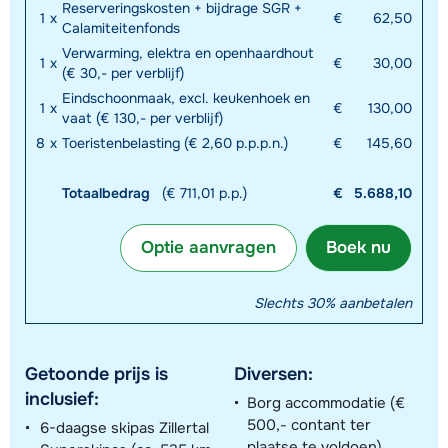
Reserveringskosten + bijdrage SGR +
1
x
€
62,50
Calamiteitenfonds
Verwarming, elektra en openhaardhout
1
x
€
30,00
(€ 30,- per verblijf)
Eindschoonmaak, excl. keukenhoek en
1
x
€
130,00
vaat (€ 130,- per verblijf)
8
x
Toeristenbelasting (€ 2,60 p.p.p.n.)
€
145,60
Totaalbedrag
(€ 711,01 p.p.)
€
5.688,10
Optie aanvragen
Boek nu
Slechts 30% aanbetalen
Getoonde prijs is
Diversen:
inclusief:
Borg accommodatie (€
500,- contant ter
6-daagse skipas Zillertal
plaatse te voldoen)