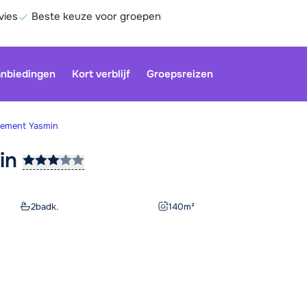
vies
Beste keuze voor groepen
nbiedingen
Kort verblijf
Groepsreizen
tement Yasmin
in
Onze klan
gesloten.
gebruiken
2
badk.
140
m²
Be