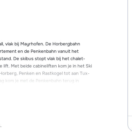
all, vlak bij Mayrhofen. De Horbergbahn
ppartement en de Penkenbahn vanuit het
and. De skibus stopt vlak bij het chalet-
lift. Met beide cabineliften kom je in het Ski
de Horberg, Penken en Rastkogel tot aan Tux-
ag kom je met de Penkenbahn terug in
én van de après-ski bars. Wil je liever direct
Horbergbahn kiezen of via de skiroute (=
het dalstation van de Horbergbahn. Bij beide
ternetverbinding en in het huis is een
.