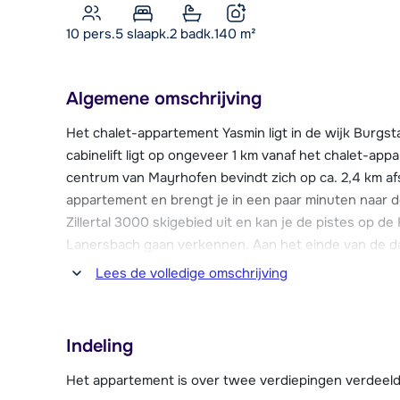
10 pers.
5
slaapk.
2 badk.
140
m²
Algemene omschrijving
Het chalet-appartement Yasmin ligt in de wijk Burgst
cabinelift ligt op ongeveer 1 km vanaf het chalet-a
centrum van Mayrhofen bevindt zich op ca. 2,4 km afst
appartement en brengt je in een paar minuten naar de 
Zillertal 3000 skigebied uit en kan je de pistes op 
Lanersbach gaan verkennen. Aan het einde van de d
Mayrhofen waar je de dag gezellig af kunt sluiten in é
Lees de volledige omschrijving
terug naar het appartement? Dan kan je ook voor de 
alleen voor ervaren wintersporters) afdalen tot aan 
liften bevindt zich een skischool.
Indeling
Chalet-appartement Yasmin beschikt over een Wi-Fi in
Het appartement is over twee verdiepingen verdeeld