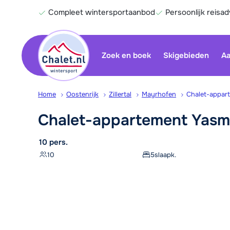
Compleet wintersportaanbod
Persoonlijk reisad
Zoek en boek
Skigebieden
Aa
Home
Oostenrijk
Zillertal
Mayrhofen
Chalet-appar
Chalet-appartement
Yasm
10 pers.
10
5
slaapk.