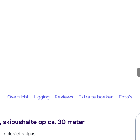
We zijn e
Overzicht
Ligging
Reviews
Extra te boeken
Foto's
 skibushalte op ca. 30 meter
Inclusief skipas