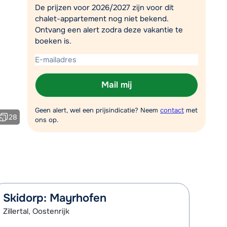
De prijzen voor 2026/2027 zijn voor dit
Plan een terugbelverzoek
chalet-appartement nog niet bekend.
Ontvang een alert zodra deze vakantie te
r vandaag om 09:00 uur.
boeken is.
Chat met wintersportspecialist
Bel ons via 0348 - 43 46 49
Mail mij
Geen alert, wel een prijsindicatie? Neem
contact
met
28
ons op.
Skidorp: Mayrhofen
Zillertal, Oostenrijk