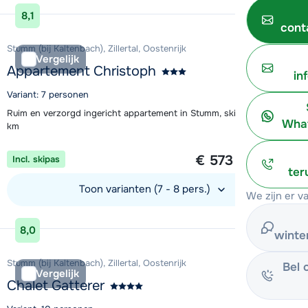
Bekijk accommodatie
8,1
cont
Stumm (bij Kaltenbach), Zillertal, Oostenrijk
Vergelijk
Appartement Christoph
in
Variant: 7 personen
Ruim en verzorgd ingericht appartement in Stumm, skigebied op 2,5
What
km
1 week vanaf
€ 573
Incl. skipas
per persoon
ter
Toon varianten (7 - 8 pers.)
We zijn er v
Bekijk accommodatie
8,0
winte
Stumm (bij Kaltenbach), Zillertal, Oostenrijk
Bel 
Vergelijk
Chalet Gatterer